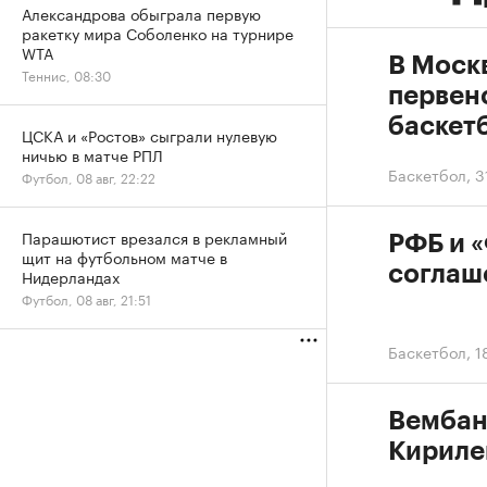
Александрова обыграла первую
ракетку мира Соболенко на турнире
WTA
В Моск
Теннис, 08:30
первен
баскетб
ЦСКА и «Ростов» сыграли нулевую
ничью в матче РПЛ
Баскетбол
,
3
Футбол, 08 авг, 22:22
Парашютист врезался в рекламный
РФБ и 
щит на футбольном матче в
соглаш
Нидерландах
Футбол, 08 авг, 21:51
Баскетбол
,
1
Вембан
Кириле