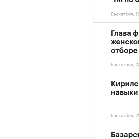
Баскетбол
,
1
Глава 
женско
отборе
Баскетбол
,
2
Кириле
навыки
Баскетбол
,
2
Базарев