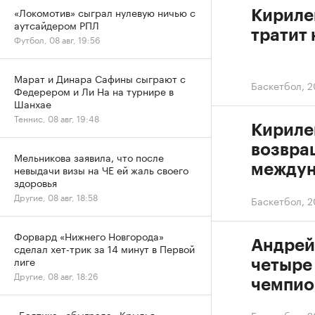
«Локомотив» сыграл нулевую ничью с
Кириле
аутсайдером РПЛ
тратит 
Футбол, 08 авг, 19:56
Марат и Динара Сафины сыграют с
Баскетбол
,
2
Федерером и Ли На на турнире в
Шанхае
Теннис, 08 авг, 19:48
Кириле
возвра
Мельникова заявила, что после
междун
невыдачи визы на ЧЕ ей жаль своего
здоровья
Другие, 08 авг, 18:58
Баскетбол
,
2
Форвард «Нижнего Новгорода»
Андрей
сделал хет-трик за 14 минут в Первой
лиге
четыре 
Другие, 08 авг, 18:26
чемпио
«Балтика» обыграла «Крылья