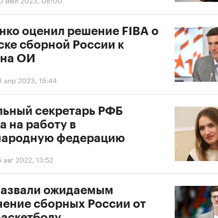
0 июл 2023, 08:00
нко оценил решение FIBA о
ске сборной России к
 на ОИ
8 апр 2023, 19:44
льный секретарь РФБ
 на работу в
ародную федерацию
5 авг 2022, 13:52
назвали ожидаемым
нение сборных России от
баскетболу