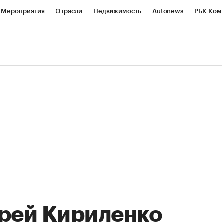
Мероприятия
Отрасли
Недвижимость
Autonews
РБК Ком
ние
РБК Курсы
РБК Life
Тренды
Визионеры
Национальн
б
Исследования
Кредитные рейтинги
Франшизы
Газета
роверка контрагентов
Политика
Экономика
Бизнес
Техно
(+36,11%)
(+30,78%)
К ₽1 400
«Русагро» ₽120
Купить
К
SberCIB к 27.07.27
прогноз ПСБ к 26.07.27
рей Кириленко