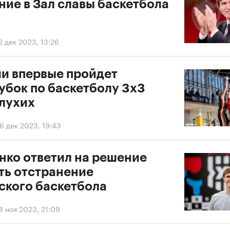
ние в Зал славы баскетбола
2 дек 2023, 13:26
ии впервые пройдет
убок по баскетболу 3х3
глухих
6 дек 2023, 19:43
нко ответил на решение
ть отстранение
ского баскетбола
8 ноя 2023, 21:09