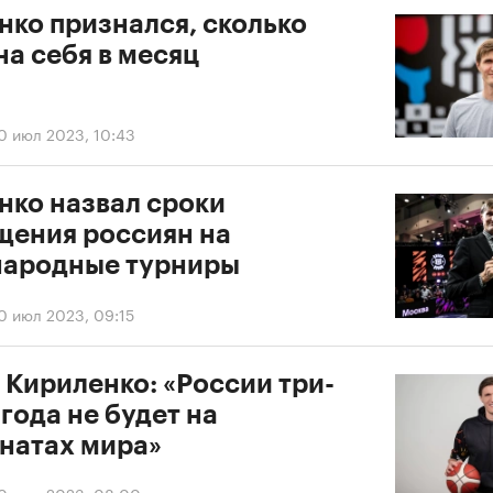
нко признался, сколько
на себя в месяц
0 июл 2023, 10:43
нко назвал сроки
щения россиян на
ародные турниры
0 июл 2023, 09:15
 Кириленко: «России три-
года не будет на
натах мира»