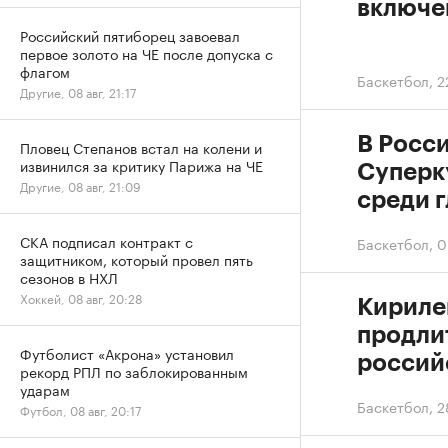
включе
Российский пятиборец завоевал
первое золото на ЧЕ после допуска с
флагом
Баскетбол
,
2
Другие, 08 авг, 21:17
В Росс
Пловец Степанов встал на колени и
извинился за критику Парижа на ЧЕ
Суперк
Другие, 08 авг, 21:09
среди 
СКА подписал контракт с
Баскетбол
,
0
защитником, который провел пять
сезонов в НХЛ
Хоккей, 08 авг, 20:28
Кириле
продли
Футболист «Акрона» установил
россий
рекорд РПЛ по заблокированным
ударам
Баскетбол
,
2
Футбол, 08 авг, 20:17