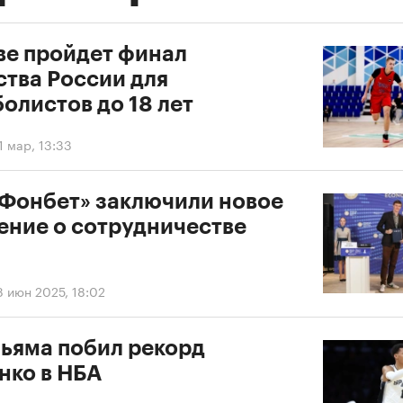
ве пройдет финал
ства России для
олистов до 18 лет
1 мар, 13:33
«Фонбет» заключили новое
ение о сотрудничестве
8 июн 2025, 18:02
ьяма побил рекорд
нко в НБА