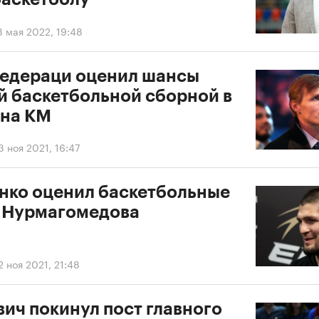
8 мая 2022, 19:48
федераци оценил шансы
й баскетбольной сборной в
 на КМ
3 ноя 2021, 16:47
нко оценил баскетбольные
 Нурмагомедова
2 ноя 2021, 21:48
ич покинул пост главного