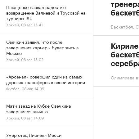
тренер
Плющенко назвал радостью
возвращение Валиевой и Трусовой на
баскет
турниры ISU
Хоккей, 08 авг, 15:41
Баскетбол
,
0
Овечкин заявил, что после
Кирилен
завершения карьеры будет жить в
Москве
баскет
Хоккей, 08 авг, 15:02
серебр
«Арсенал» совершил один из самых
Олимпиада в
дорогих трансферов в своей истории
Футбол, 08 авг, 14:39
Матч звезд на Кубке Овечкина
завершился вничью
Хоккей, 08 авг, 14:09
Умер отец Лионеля Месси