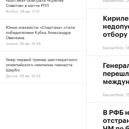
Баскетбол
,
2
Советов» в матче РПЛ
Футбол, 08 авг, 17:31
Кириле
недопу
Юные хоккеисты «Спартака» стали
победителями Кубка Александра
отбору
Овечкина
Хоккей, 08 авг, 16:46
Баскетбол
,
1
Умер первый тренер шестикратного
олимпийского чемпиона гимнаста
Генера
Щербо
перешла
Другие, 08 авг, 16:24
междун
Баскетбол
,
1
В РФБ 
отстра
ЧМ по 