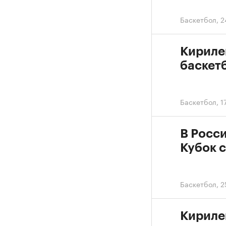
Баскетбол
,
2
Кирилен
баскетб
Баскетбол
,
1
В Росс
Кубок 
Баскетбол
,
2
Кириле