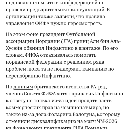
недовольно тем, что с конфедерацией не
провели предварительных консультаций. В
организации также заявили, что правила
управления ФИФА нужно пересмотреть.
На этом фоне президент Футбольной
ассоциации Иордании (JFA) принц Али бин Аль-
Хусейн
обвинил
Инфантино в шантаже. По его
словам, ФИФА отказывалась помогать
иорданской федерации с решением ряда
проблем, пока та не поддержит кампанию по
переизбранию Инфантино.
По
данным
британского агентства PA, ряд
членов Совета ФИФА хотят привлечь Инфантино
к ответу не только из-за идеи продать часть
коммерческих прав на чемпионат мира, но
также из-за дела Фоларина Балогуна, которому
отменили дисквалификацию на матч ЧМ-2026
на фоне звонка президента США Дональда