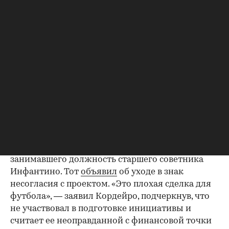
критиком действий президента ФИФА. В письме,
направленном членам УЕФА, европейская
конфедерация заявила, что столь масштабные
изменения не могут приниматься без
обсуждения со всеми заинтересованными
сторонами. По данным The Guardian,
европейские ассоциации сочли происходящее
примером недостаточной прозрачности
управления ФИФА.
Дополнительным ударом по позиции
президента ФИФА стала отставка одного из его
ближайших советников —
Карлоса
Кордейро
,
занимавшего должность старшего советника
Инфантино. Тот
объявил
об уходе в знак
несогласия с проектом. «Это плохая сделка для
футбола», — заявил Кордейро, подчеркнув, что
не участвовал в подготовке инициативы и
считает ее неоправданной с финансовой точки