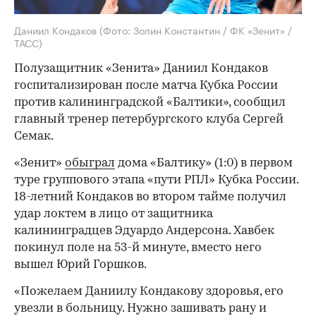
Даниил Кондаков
(Фото: Золин Константин / ФК «Зенит» /
ТАСС)
Полузащитник «Зенита» Даниил Кондаков
госпитализирован после матча Кубка России
против калининградской «Балтики», сообщил
главный тренер петербургского клуба Сергей
Семак.
«Зенит»
обыграл
дома «Балтику» (1:0) в первом
туре группового этапа «пути РПЛ» Кубка России.
18-летний Кондаков во втором тайме получил
удар локтем в лицо от защитника
калининградцев Эдуардо Андерсона. Хавбек
покинул поле на 53-й минуте, вместо него
вышел Юрий Горшков.
«Пожелаем Даниилу Кондакову здоровья, его
увезли в больницу. Нужно зашивать рану и