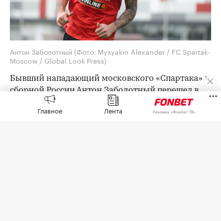
Антон Заболотный
(Фото: Mysyakin Alexander / FC Spartak-
Moscow / Global Look Press)
Бывший нападающий московского «Спартака» и
сборной России Антон Заболотный перешел в
ростовский СКА. Об этом
сообщила
пресс-
Главное
Лента
Реклама, «Фонбет ТВ»
служба клуба Медиалиги.
Срок соглашения с 35-летним футболистом не
уточняется.
Накануне Заболотный
сообщил
, что был
дисквалифицирован на шесть месяцев за
нарушение антидопинговых правил. Как
рассказала
ТАСС
адвокат спортсмена Анна
Анцелиович, его дисквалификация завершится в