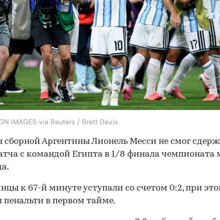
N IMAGES via Reuters / Brett Davis
 сборной Аргентины Лионель Месси не смог сдерж
атча с командой Египта в 1/8 финала чемпионата
да.
нцы к 67-й минуте уступали со счетом 0:2, при эт
л пенальти в первом тайме.