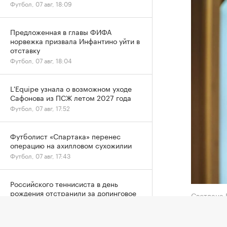
Футбол, 07 авг, 18:09
Предложенная в главы ФИФА
норвежка призвала Инфантино уйти в
отставку
Футбол, 07 авг, 18:04
L'Equipe узнала о возможном уходе
Сафонова из ПСЖ летом 2027 года
Футбол, 07 авг, 17:52
Футболист «Спартака» перенес
операцию на ахилловом сухожилии
Футбол, 07 авг, 17:43
Российского теннисиста в день
рождения отстранили за допинговое
Светлана
нарушение
Теннис, 07 авг, 17:39
Главный