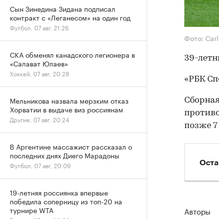
Сын Зинедина Зидана подписал
контракт с «Леганесом» на один год
Футбол, 07 авг, 21:26
Фото: Carl
СКА обменял канадского легионера в
39-летн
«Салават Юлаев»
Хоккей, 07 авг, 20:28
«РБК Сп
Мельникова назвала мерзким отказ
Сборная
Хорватии в выдаче виз россиянам
противо
Другие, 07 авг, 20:24
позже 7 
В Аргентине массажист рассказал о
последних днях Диего Марадоны
Оста
Футбол, 07 авг, 20:09
19-летняя россиянка впервые
победила соперницу из топ-20 на
турнире WTA
Авторы