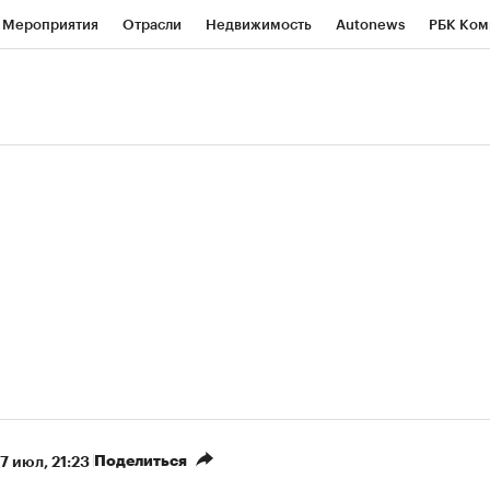
Мероприятия
Отрасли
Недвижимость
Autonews
РБК Ком
ние
РБК Курсы
РБК Life
Тренды
Визионеры
Национальн
б
Исследования
Кредитные рейтинги
Франшизы
Газета
роверка контрагентов
Политика
Экономика
Бизнес
Техно
(+9,48%)
«Северсталь» ₽700
НОВАТЭК ₽1 400
Купить
прогноз КИТ Финанс к 20.07.27
прогноз SberCIB к 
Поделиться
7 июл, 21:23