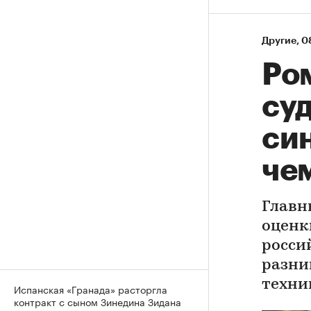
Другие
⁠,
0
Ро
су
си
че
Главн
оценк
росси
разни
техни
Испанская «Гранада» расторгла
контракт с сыном Зинедина Зидана