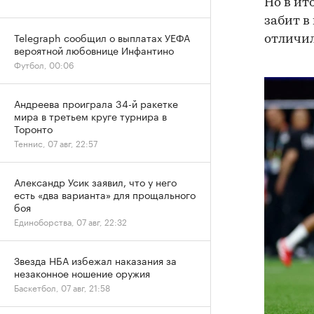
Но в ит
забит в
Telegraph сообщил о выплатах УЕФА
отличил
вероятной любовнице Инфантино
Футбол, 00:06
Андреева проиграла 34-й ракетке
мира в третьем круге турнира в
Торонто
Теннис, 07 авг, 22:57
Александр Усик заявил, что у него
есть «два варианта» для прощального
боя
Единоборства, 07 авг, 22:32
Звезда НБА избежал наказания за
незаконное ношение оружия
Баскетбол, 07 авг, 21:58