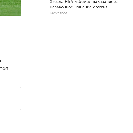
Звезда НБА избежал наказания за
незаконное ношение оружия
Баскетбол
м
тся