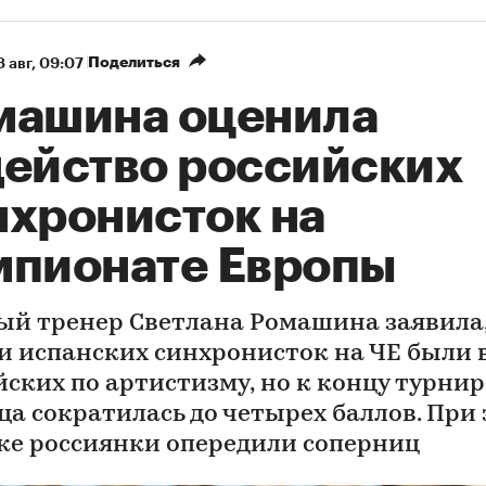
Поделиться
8 авг, 09:07
машина оценила
действо российских
нхронисток на
мпионате Европы
ый тренер Светлана Ромашина заявила,
и испанских синхронисток на ЧЕ были
йских по артистизму, но к концу турнир
ца сократилась до четырех баллов. При 
ке россиянки опередили соперниц