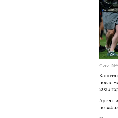
Фото: IMAG
Капитан
после м
2026 го
Аргенти
не заби