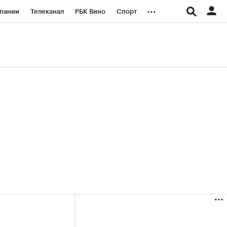
...
пании
Телеканал
РБК Вино
Спорт
ые проекты
Город
Стиль
Крипто
Спецпроекты СПб
логии и медиа
Финансы
(+38,88%)
(+30,78%)
«Русагро» ₽120
Купить
Купить
27.07.27
прогноз ПСБ к 26.07.27