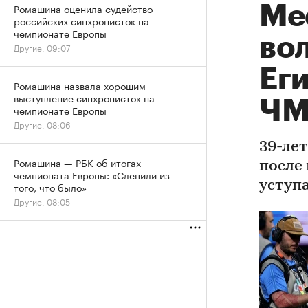
Ромашина оценила судейство
Ме
российских синхронисток на
чемпионате Европы
во
Другие, 09:07
Еги
Ромашина назвала хорошим
выступление синхронисток на
ЧМ
чемпионате Европы
Другие, 08:06
39-ле
Ромашина — РБК об итогах
после
чемпионата Европы: «Слепили из
уступа
того, что было»
Другие, 08:05