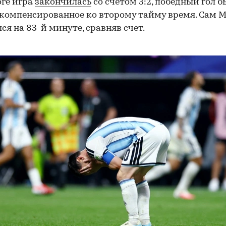
оге игра
закончилась
со счетом 3:2, победный гол б
 компенсированное ко второму тайму время. Сам 
ся на 83-й минуте, сравняв счет.
00:00
/
00:00