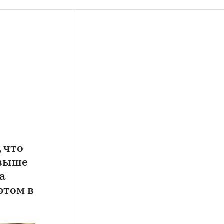
 что
 выше
а
этом в