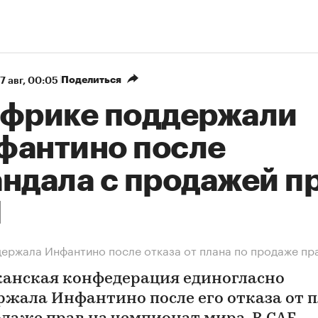
Поделиться
7 авг, 00:05
Африке поддержали
фантино после
андала с продажей п
М
ержала Инфантино после отказа от плана по продаже пр
анская конфедерация единогласно
ржала Инфантино после его отказа от 