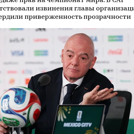
одаже прав на чемпионат мира. В CAF
тствовали извинения главы организац
ердили приверженность прозрачности