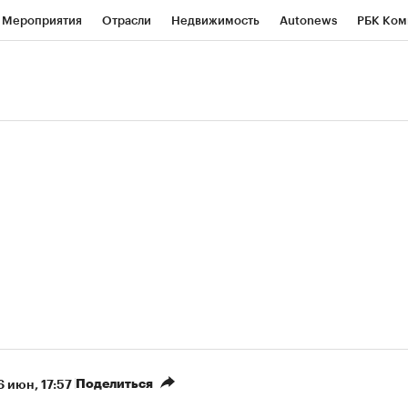
Мероприятия
Отрасли
Недвижимость
Autonews
РБК Ком
ние
РБК Курсы
РБК Life
Тренды
Визионеры
Национальн
б
Исследования
Кредитные рейтинги
Франшизы
Газета
роверка контрагентов
Политика
Экономика
Бизнес
Техно
(+87,03%)
(+29,86%)
450
АФК «Система» ₽12
Купить
Куп
СБ к 29.07.27
прогноз БКС к 15.07.27
Поделиться
6 июн, 17:57