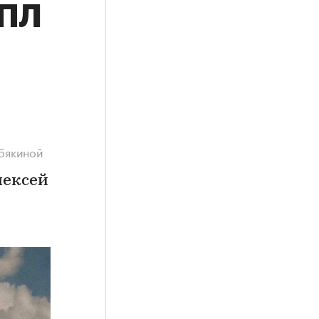
РПЛ
бякиной
лексей