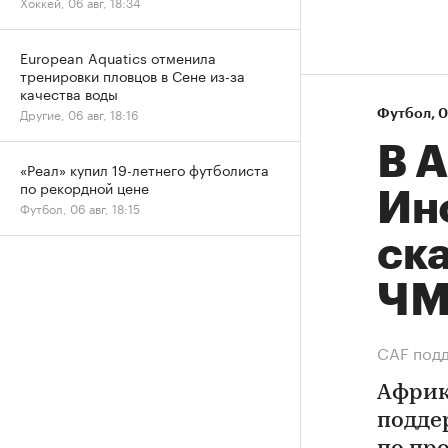
Хоккей, 06 авг, 18:34
European Aquatics отменила
тренировки пловцов в Сене из-за
качества воды
Другие, 06 авг, 18:16
Футбол
⁠,
0
В 
«Реал» купил 19-летнего футболиста
по рекордной цене
Ин
Футбол, 06 авг, 18:15
ск
Ч
СAF подд
Африк
подде