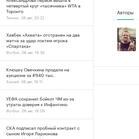
четвертый круг «тысячника» WTA в
Торонто
Авторы
Теннис, 06 авг, 20:22
Хавбек «Ахмата» отстранен на два
матча за удар локтем игрока
«Спартака»
Футбол, 06 авг, 19:39
Клюшку Овечкина продали на
аукционе за ₽940 тыс.
Хоккей, 06 авг, 19:11
УЕФА сохранил бойкот ЧМ из-за
утраты доверия к Инфантино
Футбол, 06 авг, 19:09
СКА подписал пробный контракт с
сыном Игоря Ларионова