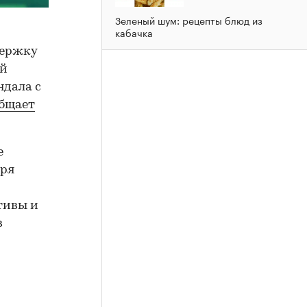
Зеленый шум: рецепты блюд из
кабачка
держку
ой
ндала с
бщает
е
аря
тивы и
в