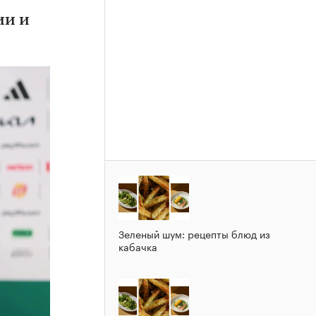
ии и
Зеленый шум: рецепты блюд из
кабачка