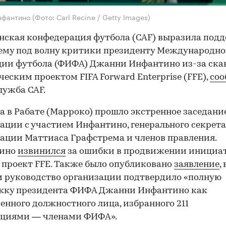
нфантино
(Фото: Carl Recine / Getty Images)
ская конфедерация футбола (CAF) выразила под
ему под волну критики президенту Международн
ии футбола (ФИФА) Джанни Инфантино из-за ска
еским проектом FIFA Forward Enterprise (FFE),
соо
лужба СAF.
та в Рабате (Марроко) прошло экстренное заседани
ации с участием Инфантино, генерального секрет
ации Маттиаса Графстрема и членов правления.
ино
извинился
за ошибки в продвижении инициа
 проект FFE. Также было опубликовано
заявление
, 
 руководство организации подтвердило «полную
жку президента ФИФА Джанни Инфантино как
енного должностного лица, избранного 211
ациями — членами ФИФА».