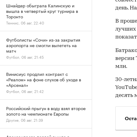
совмест
Шнайдер обыграла Калинскую и
день. На
вышла в четвертый круг турнира в
Торонто
В проше
Теннис, 06 авг, 22:40
лучших 
показат
Футболисты «Сочи» из-за закрытия
аэропорта не смогли вылететь на
матч
Батрако
Футбол, 06 авг, 21:45
версии 
млн.
Винисиус продлил контракт с
«Реалом» на фоне слухов об уходе в
30-летн
«Арсенал»
YouTube
Футбол, 06 авг, 21:42
десять 
Российский прыгун в воду взял второе
золото на чемпионате Европы
Оста
Другие, 06 авг, 21:39
Александрова первой вышла в