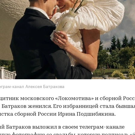
еграм-канал Алексея Батракова
итник московского «Локомотива» и сборной Рос
 Батраков женился. Его избранницей стала бывша
стка сборной России Ирина Подшибякина.
ий Батраков выложил в своем телеграм-канале