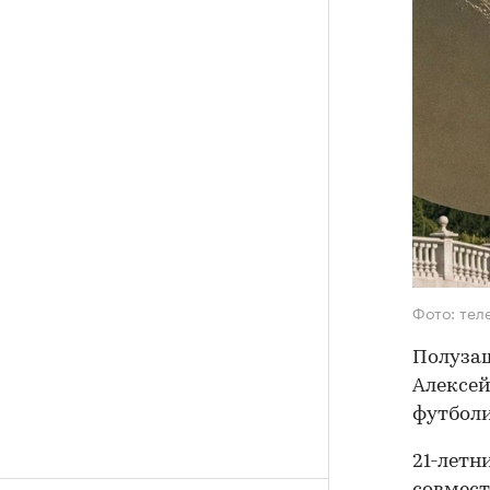
Фото: тел
Полузащ
Алексей
футболи
21-летн