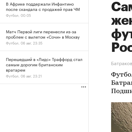
В Африке поддержали Инфантино
Са
после скандала с продажей прав ЧМ
Футбол, 00:05
же
фу
Матч Первой лиги перенесли из-за
проблем с вылетом «Сочи» в Москву
Футбол, 06 авг, 23:35
Ро
Перешедший в «Лидс» Траффорд стал
Батраков
самым дорогим британским
вратарем
Футбо
Футбол, 06 авг, 23:21
Батра
Подш