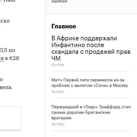
ошибки
♾️ Наш
иске
Главное
В Африке поддержали
Инфантино после
скандала с продажей прав
РПЛ по
ЧМ
ся
в €28
Футбол
Матч Первой лиги перенесли из-за
о
проблем с вылетом «Сочи» в Москву
вела
Футбол
Перешедший в «Лидс» Траффорд стал
самым дорогим британским
вратарем
Футбол