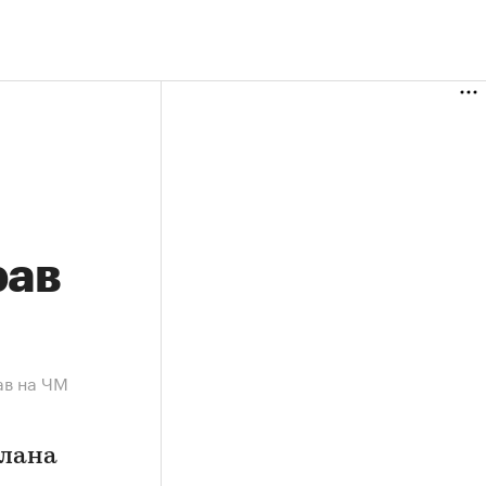
рав
ав на ЧМ
плана