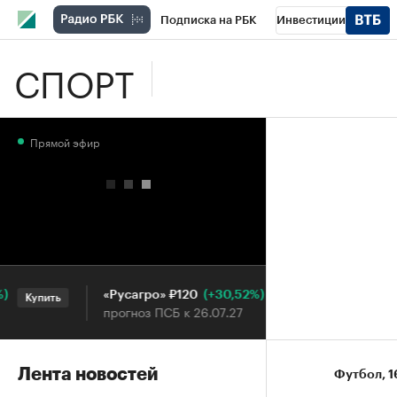
Подписка на РБК
Инвестиции
СПОРТ
Школа управления РБК
РБК Образова
РБК Бизнес-среда
Дискуссионный клу
Прямой эфир
Конференции СПб
Спецпроекты
П
Рынок наличной валюты
(+30,52%)
«Русагро» ₽120
Ozon ₽5 
Купить
Купить
прогноз ПСБ к 26.07.27
прогноз П
Лента новостей
Футбол
⁠,
1