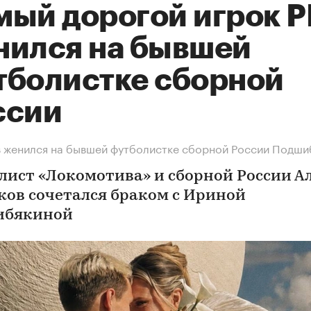
мый дорогой игрок 
нился на бывшей
тболистке сборной
ссии
 женился на бывшей футболистке сборной России Подши
лист «Локомотива» и сборной России А
ков сочетался браком с Ириной
ибякиной