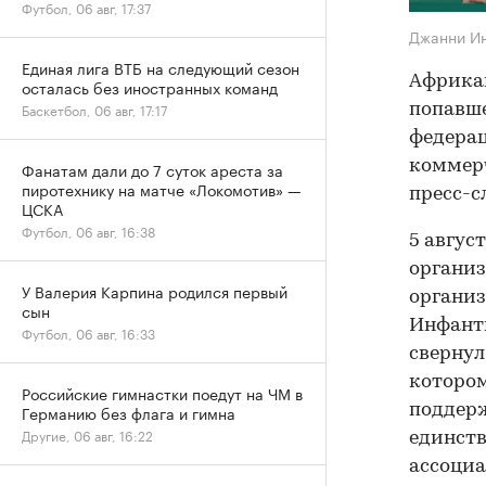
Футбол, 06 авг, 17:37
Джанни И
Единая лига ВТБ на следующий сезон
Африкан
осталась без иностранных команд
Баскетбол, 06 авг, 17:17
попавш
федерац
коммерч
Фанатам дали до 7 суток ареста за
пиротехнику на матче «Локомотив» —
пресс-с
ЦСКА
Футбол, 06 авг, 16:38
5 авгус
организ
У Валерия Карпина родился первый
организ
сын
Инфант
Футбол, 06 авг, 16:33
свернул
котором
Российские гимнастки поедут на ЧМ в
поддер
Германию без флага и гимна
Другие, 06 авг, 16:22
единств
ассоци