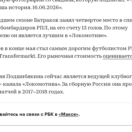
ную фотографию со свадьбы, которую подписал: «
ша история. 16.06.2026».
дшем сезоне Батраков занял четвертое место в сп
бомбардиров РПЛ, на его счету 13 голов. По этому
елю он является лучшим в «Локомотиве».
в в конце мая стал самым дорогим футболистом 
Transfermarkt. Его рыночная стоимость
оценивает
яя Подшибякина сейчас является ведущей клубног
-канала «Локомотива». За сборную России она про
матчей в 2017–2018 годах.
вайтесь на связи с РБК в
«Максе»
.