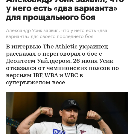
у него есть «два варианта»
для прощального боя
Александр Усик заявил, что у него есть «два
варианта» для своего последнего боя
В интервью The Athletic украинец
рассказал о переговорах о бое с
Деонтеем Уайлдером. 26 июня Усик
отказался от чемпионских поясов по
версиям IBF, WBA и WBC в
супертяжелом весе