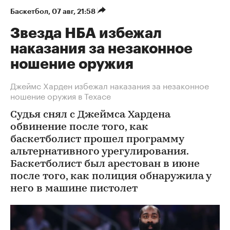
Баскетбол
⁠,
07 авг, 21:58
Звезда НБА избежал
наказания за незаконное
ношение оружия
Джеймс Харден избежал наказания за незаконное
ношение оружия в Техасе
Судья снял с Джеймса Хардена
обвинение после того, как
баскетболист прошел программу
альтернативного урегулирования.
Баскетболист был арестован в июне
после того, как полиция обнаружила у
него в машине пистолет