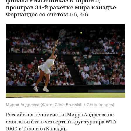
финала «тысячника» в Торонто,
проиграв 34-й ракетке мира канадке
Фернандес со счетом 1:6, 4:6
Мирра Андреева
(Фото: Clive Brunskill / Getty Images)
Российская теннисистка Мирра Андреева не
смогла выйти в четвертый круг турнира WTA
1000 в Торонто (Канада).