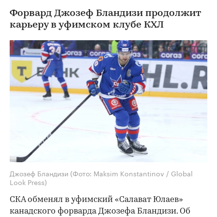
Форвард Джозеф Бландизи продолжит
карьеру в уфимском клубе КХЛ
Джозеф Бландизи
(Фото: Maksim Konstantinov / Global
Look Press)
СКА обменял в уфимский «Салават Юлаев»
канадского форварда Джозефа Бландизи. Об