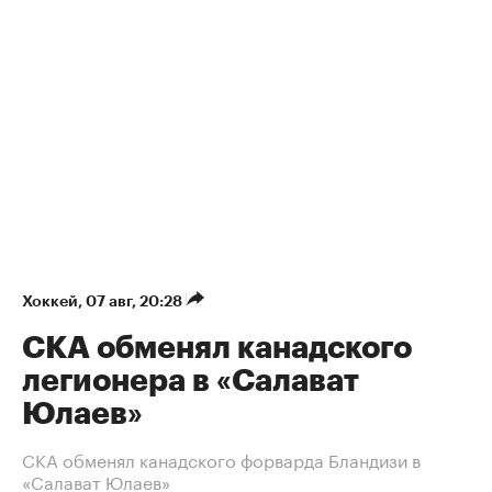
Хоккей
⁠,
07 авг, 20:28
СКА обменял канадского
легионера в «Салават
Юлаев»
СКА обменял канадского форварда Бландизи в
«Салават Юлаев»