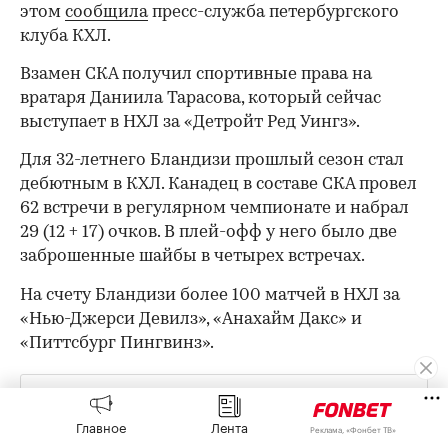
этом
сообщила
пресс-служба петербургского
клуба КХЛ.
Взамен СКА получил спортивные права на
вратаря Даниила Тарасова, который сейчас
выступает в НХЛ за «Детройт Ред Уингз».
Для 32-летнего Бландизи прошлый сезон стал
дебютным в КХЛ. Канадец в составе СКА провел
62 встречи в регулярном чемпионате и набрал
29 (12 + 17) очков. В плей-офф у него было две
заброшенные шайбы в четырех встречах.
На счету Бландизи более 100 матчей в НХЛ за
«Нью-Джерси Девилз», «Анахайм Дакс» и
«Питтсбург Пингвинз».
Оставайтесь на связи с РБК в
«Максе»
.
Главное
Лента
Реклама, «Фонбет ТВ»