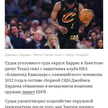
Джеймс Харден
(Фото: Sarah Stier / Getty Images)
Судья уголовного суда округа Харрис в Хьюстоне
(штат Техас) снял с защитника клуба НБА
«Кливленд Кавальерс», олимпийского чемпиона
2012 года в составе сборной США Джеймса
Хардена обвинение в незаконном ношении
оружия,
пишет
ESPN.
Судья удовлетворил ходатайство окружной
прокуратуры после того, как Харден прошел