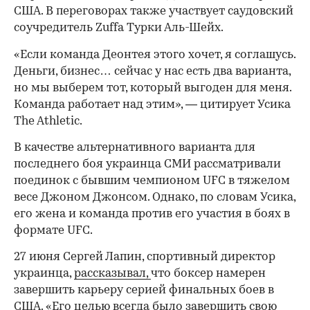
США. В переговорах также участвует саудовский
соучредитель Zuffa Турки Аль-Шейх.
«Если команда Деонтея этого хочет, я соглашусь.
Деньги, бизнес… сейчас у нас есть два варианта,
но мы выберем тот, который выгоден для меня.
Команда работает над этим», — цитирует Усика
The Athletic.
В качестве альтернативного варианта для
последнего боя украинца СМИ рассматривали
поединок с бывшим чемпионом UFC в тяжелом
00:00
/
00:00
весе Джоном Джонсом. Однако, по словам Усика,
его жена и команда против его участия в боях в
формате UFC.
27 июня Сергей Лапин, спортивный директор
украинца,
рассказывал,
что боксер намерен
завершить карьеру серией финальных боев в
США. «Его целью всегда было завершить свою