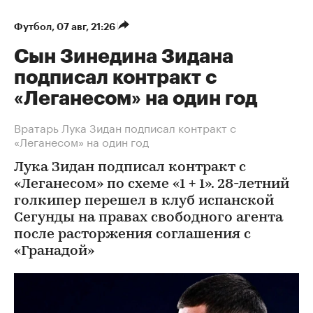
Футбол
⁠,
07 авг, 21:26
Сын Зинедина Зидана
подписал контракт с
«Леганесом» на один год
Вратарь Лука Зидан подписал контракт с
«Леганесом» на один год
Лука Зидан подписал контракт с
«Леганесом» по схеме «1 + 1». 28-летний
голкипер перешел в клуб испанской
Сегунды на правах свободного агента
после расторжения соглашения с
«Гранадой»