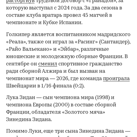
расторгнув
трудовой договор с «Гранадой», за
которую выступал с 2024 года. За два сезона в
составе клуба вратарь провел 45 матчей в
чемпионате и Кубке Испании.
Голкипер является воспитанником мадридского
«Реала», также он играл за «Расинг» (Сантандер),
«Райо Вальекано» и «Эйбар», различные
юношеские и молодежную сборные Франции. В
сентябре он
сменил
спортивное гражданство
ради сборной Алжира и был вызван на
чемпионат мира — 2026, где команда
проиграла
Швейцарии в 1/16 финала (0:2).
00:00
/
00:00
Лука Зидан — сын чемпиона мира (1998) и
чемпиона Европы (2000) в составе сборной
Франции, обладателя «Золотого мяча»
Зинедина Зидана.
Помимо Луки, еще три сына Зинедина Зидана —