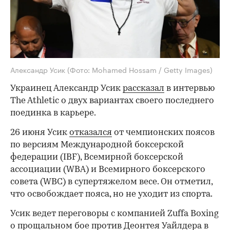
Александр Усик
(Фото: Mohamed Hossam / Getty Images)
Украинец Александр Усик
рассказал
в интервью
The Athletic о двух вариантах своего последнего
поединка в карьере.
26 июня Усик
отказался
от чемпионских поясов
по версиям Международной боксерской
федерации (IBF), Всемирной боксерской
ассоциации (WBA) и Всемирного боксерского
совета (WBC) в супертяжелом весе. Он отметил,
что освобождает пояса, но не уходит из спорта.
Усик ведет переговоры с компанией Zuffa Boxing
о прощальном бое против Деонтея Уайлдера в