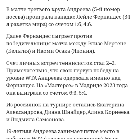
В матче третьего круга Андреева (5-й номер
посева) проиграла канадке Лейле Фернандес (34-
я ракетка мира) со счетом 1:6, 4:6.
Далее Фернандес сыграет против
победительницы матча между Элизе Мертенс
(Бельгия) и Наоми Осака (Япония).
Счет личных встреч теннисисток стал 2–2.
Примечательно, что свою первую победу на
уровне WTA Андреева одержала именно над
Фернандес. На «Мастерсе» в Мадриде 2023 года
она выиграла со счетом 6:3, 6:4.
Из россиянок на турнире остались Екатерина
Александрова, Диана Шнайдер, Алина Корнеева
и Людмила Самсонова.
00:00
/
00:00
19-летняя Андреева занимает пятое место в