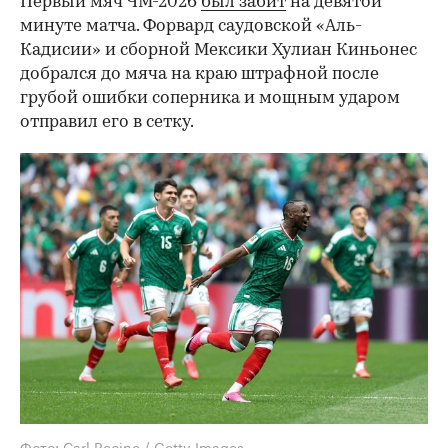
Первый мяч ЧМ-2026
был забит
на девятой
минуте матча. Форвард саудовской «Аль-
Кадисии» и сборной Мексики Хулиан Киньонес
добрался до мяча на краю штрафной после
грубой ошибки соперника и мощным ударом
отправил его в сетку.
Фото: Carl Recine / Getty Images