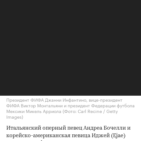
Президент ФИФА Джанни Инфантино, вице-президент
ФИФА Виктор Монтальяни и президент Федерации футбола
Мексики Микель Арриола
(Фото: Carl Recine / Getty
Images)
Итальянский оперный певец Андреа Бочелли и
корейско-американская певица Иджей (Ejae)