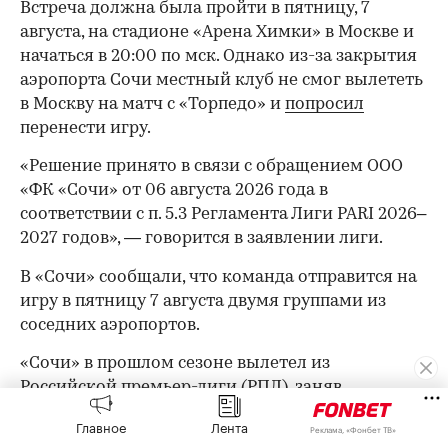
Встреча должна была пройти в пятницу, 7
августа, на стадионе «Арена Химки» в Москве и
начаться в 20:00 по мск. Однако из-за закрытия
аэропорта Сочи местный клуб не смог вылететь
в Москву на матч с «Торпедо» и
попросил
перенести игру.
«Решение принято в связи с обращением ООО
«ФК «Сочи» от 06 августа 2026 года в
соответствии с п. 5.3 Регламента Лиги PARI 2026–
2027 годов», — говорится в заявлении лиги.
В «Сочи» сообщали, что команда отправится на
игру в пятницу 7 августа двумя группами из
соседних аэропортов.
«Сочи» в прошлом сезоне вылетел из
Российской премьер-лиги (РПЛ), заняв
последнее место. В текущем сезоне команда
Главное
Лента
Реклама, «Фонбет ТВ»
набрала четыре очка и располагается на 14‑й