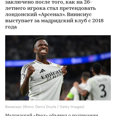
заключено после того, как на 26-
летнего игрока стал претендовать
лондонский «Арсенал». Винисиус
выступает за мадридский клуб с 2018
года
Винисиус
(Фото: Denis Doyle / Getty Images)
Мадридский «Реал» объявил о подписании