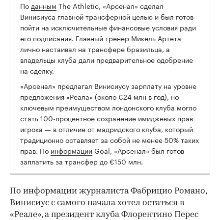
По
данным
The Athletic, «Арсенал» сделал
00:00
/
00:00
Винисиуса главной трансферной целью и был готов
пойти на исключительные финансовые условия ради
его подписания. Главный тренер Микель Артета
лично настаивал на трансфере бразильца, а
владельцы клуба дали предварительное одобрение
на сделку.
«Арсенал» предлагал Винисиусу зарплату на уровне
предложения «Реала» (около €24 млн в год), но
ключевым преимуществом лондонского клуба могло
стать 100-процентное сохранение имиджевых прав
игрока — в отличие от мадридского клуба, который
традиционно оставляет за собой не менее 50% таких
прав. По
информации
Goal, «Арсенал» был готов
заплатить за трансфер до €150 млн.
По информации журналиста Фабрицио Романо,
Винисиус с самого начала хотел остаться в
«Реале», а президент клуба Флорентино Перес