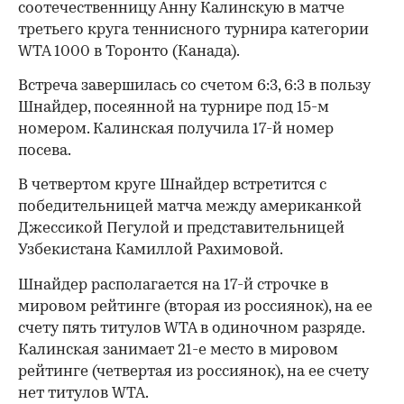
соотечественницу Анну Калинскую в матче
третьего круга теннисного турнира категории
WTA 1000 в Торонто (Канада).
Встреча завершилась со счетом 6:3, 6:3 в пользу
Шнайдер, посеянной на турнире под 15-м
номером. Калинская получила 17-й номер
посева.
В четвертом круге Шнайдер встретится с
победительницей матча между американкой
Джессикой Пегулой и представительницей
Узбекистана Камиллой Рахимовой.
Шнайдер располагается на 17-й строчке в
мировом рейтинге (вторая из россиянок), на ее
счету пять титулов WTA в одиночном разряде.
Калинская занимает 21-е место в мировом
рейтинге (четвертая из россиянок), на ее счету
нет титулов WTA.