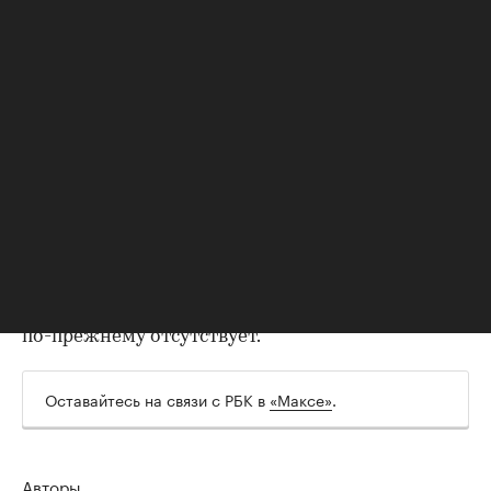
УЕФА и все 55 входящих в нее национальных
федераций
заявили о бойкоте соревнований
под
эгидой ФИФА. The Telegraph также писала, что
УЕФА
выдвинул
ультиматум Инфантино: уйти в
отставку или столкнуться с вотумом недоверия.
ФИФА
отказалась
от своих планов. Однако 6
августа в УЕФА
заявили
, что бойкот чемпионата
мира продолжается, несмотря на
извинения Инфантино и отказ от плана по
продаже прав на турнир. Европейская
организация отметила, что условия для отмены
бойкота не выполнены, а доверие к Инфантино
по-прежнему отсутствует.
Оставайтесь на связи с РБК в
«Максе»
.
Авторы