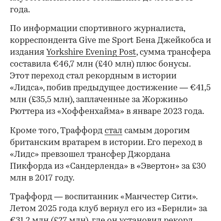
года.
По информации спортивного журналиста,
корреспондента Give me Sport Бена Джейкобса и
издания
Yorkshire Evening Post
, сумма трансфера
составила €46,7 млн (£40 млн) плюс бонусы.
Этот переход стал рекордным в истории
«Лидса», побив предыдущее достижение — €41,5
млн (£35,5 млн), заплаченные за Жоржиньо
Рюттера из «Хоффенхайма» в январе 2023 года.
Кроме того, Траффорд
стал
самым дорогим
британским вратарем в истории. Его переход в
«Лидс» превзошел трансфер Джордана
Пикфорда из «Сандерленда» в «Эвертон» за £30
млн в 2017 году.
Траффорд — воспитанник «Манчестер Сити».
Летом 2025 года клуб вернул его из «Бернли» за
€31,2 млн (£27 млн), где он установил рекорд