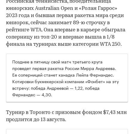
Российская теннисистка, победительница
юниорских Australian Open и «Ролан Гаррос»
2023 года и бывшая первая ракетка мира среди
юниорок, сейчас занимает 89-ю строчку в
рейтинге WTA. Она впервые в карьере обыграла
соперницу из топ-20 и впервые вышла в 1/8
финала на турнирах выше категории WTA 250.
00:00
/
00:00
Позднее в пятницу свой матч третьего круга
проведет первая ракетка России Мирра Андреева.
Ее соперницей станет канадка Лейла Фернандес.
Котировки букмекерской компании «Фонбет» на эту
встречу: победа Андреевой — 1,22, победа
Фернандес — 4,30.
Турнир в Торонто с призовым фондом $7,43 млн
продлится до 13 августа.