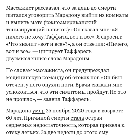
Массажист рассказал, что за день до смерти
пытался уговорить Марадону выйти из комнаты
и выпить мате (южноамериканский
тонизирующий напиток): «Он сказал мне: «Я
ничего не хочу, Таффита, вот и все». Я спросил:
«Что значит «вот и все»?», а он ответил: «Ничего,
вот и все», — цитирует Таффарель
двусмысленные слова Марадоны.
По словам массажиста, он предупреждал
медицинскую команду об отеках ног. «Он был
отечен, у него опухли ноги. Врачи сказали мне
успокоиться, что эти симптомы пройдут. Но это
не прошло», — заявил Таффарель.
Марадона
умер
25 ноября 2020 года в возрасте
60 лет. Причиной смерти
стала
острая
сердечная недостаточность, которая привела к
00:00
/
00:00
отеку легких. За две недели до этого ему