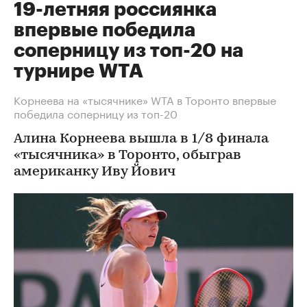
19-летняя россиянка
впервые победила
соперницу из топ-20 на
турнире WTA
Корнеева на «тысячнике» WTA в Торонто впервые
победила соперницу из топ-20
Алина Корнеева вышла в 1/8 финала
«тысячника» в Торонто, обыграв
американку Иву Йович