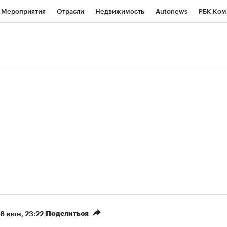
Мероприятия
Отрасли
Недвижимость
Autonews
РБК Ком
ние
РБК Курсы
РБК Life
Тренды
Визионеры
Национальн
б
Исследования
Кредитные рейтинги
Франшизы
Газета
роверка контрагентов
Политика
Экономика
Бизнес
Техно
(+5,93%)
(
«Северсталь» ₽700
НОВАТЭК ₽1 400
Купить
прогноз КИТ Финанс к 20.07.27
прогноз SberCIB к 2
Поделиться
8 июн, 23:22