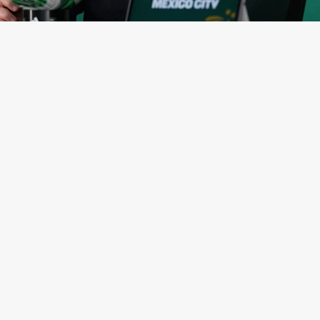
нфантино
(Фото: Carl Recine / Getty Images)
ская конфедерация футбола (CAF) выразила под
ему под волну критики президенту Международн
ии футбола (ФИФА) Джанни Инфантино из-за ска
еским проектом FIFA Forward Enterprise (FFE),
соо
лужба СAF.
та в Рабате (Марроко) прошло экстренное заседани
ации с участием Инфантино, генерального секрет
ации Маттиаса Графстрема и членов правления.
ино
извинился
за ошибки в продвижении инициа
 проект FFE. Также было опубликовано
заявление
, 
 руководство организации подтвердило «полную
жку президента ФИФА Джанни Инфантино как
енного должностного лица, избранного 211