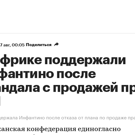
Поделиться
7 авг, 00:05
Африке поддержали
фантино после
андала с продажей п
М
ержала Инфантино после отказа от плана по продаже пр
анская конфедерация единогласно