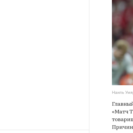
Наиль Ум
Главный
«Матч Т
товарищ
Причина