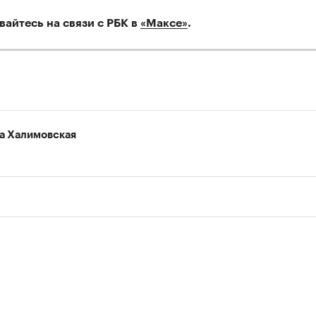
вайтесь на связи с РБК в
«Maксе»
.
00:00
/
00:00
а Халимовская