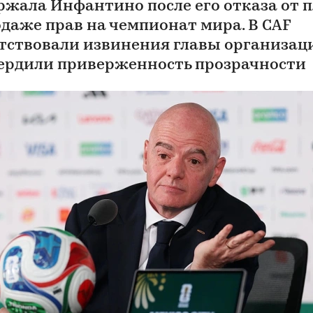
ржала Инфантино после его отказа от 
одаже прав на чемпионат мира. В CAF
тствовали извинения главы организац
ердили приверженность прозрачности