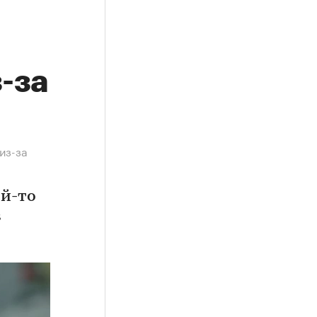
-за
из-за
ой-то
в