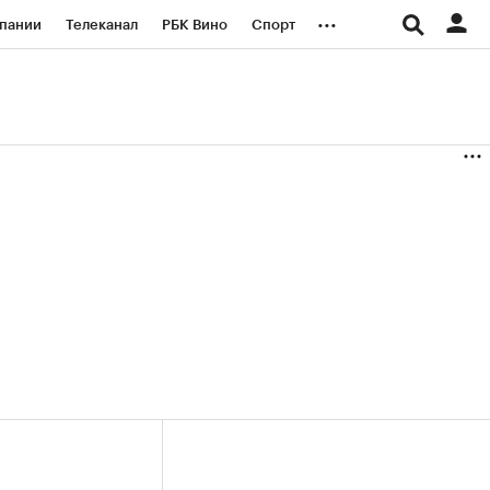
...
пании
Телеканал
РБК Вино
Спорт
ые проекты
Город
Стиль
Крипто
Спецпроекты СПб
логии и медиа
Финансы
+35,63%)
(+31,03%)
«Русагро» ₽120
Купить
Купить
7.07.27
прогноз ПСБ к 26.07.27