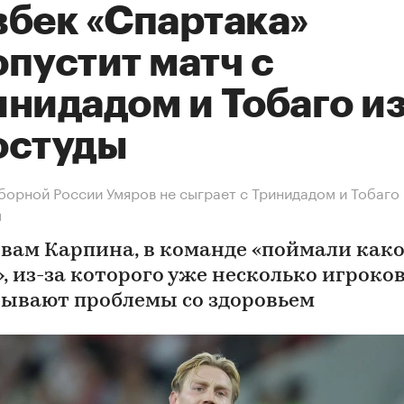
вбек «Спартака»
пустит матч с
нидадом и Тобаго из
остуды
борной России Умяров не сыграет с Тринидадом и Тобаго 
ы
овам Карпина, в команде «поймали как
», из-за которого уже несколько игроко
ывают проблемы со здоровьем