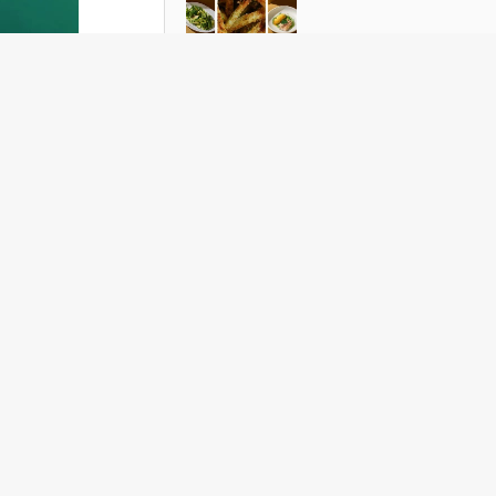
Зеленый шум: рецепты блюд из
кабачка
держку
ой
ндала с
бщает
е
аря
тивы и
в