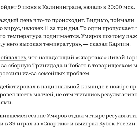
ойдет 9 июня в Калининграде, начало в 20:00 мск.
каждый день что‑то происходит. Видимо, поймали
 вирус, человек 11 за три дня. То один пропускает, 
 то температура поднимается. Умяров поэтому даж
, у него высокая температура», — сказал Карпин.
ообщалось
, что нападающий «Спартака» Ливай Гар
 за сборную Тринидада и Тобаго в товарищеском 
россиян из-за семейных проблем.
дебютировал в национальной команде в ноябре п
провел шесть матчей, не отметившись результати
иями.
шившемся сезоне Умяров отдал четыре результат
и в 39 играх за «Спартак» и выиграл Кубок России.