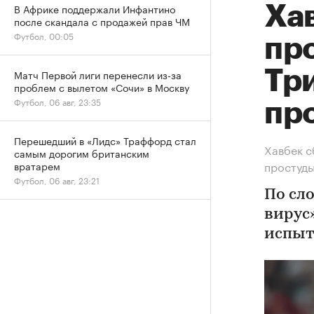
В Африке поддержали Инфантино
Ха
после скандала с продажей прав ЧМ
Футбол, 00:05
про
Три
Матч Первой лиги перенесли из-за
проблем с вылетом «Сочи» в Москву
Футбол, 06 авг, 23:35
пр
Перешедший в «Лидс» Траффорд стал
Хавбек с
самым дорогим британским
простуд
вратарем
Футбол, 06 авг, 23:21
По сл
вирус
испыт