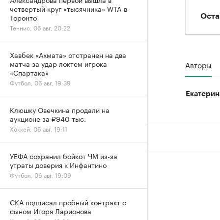
четвертый круг «тысячника» WTA в
Торонто
Оста
Теннис, 06 авг, 20:22
Хавбек «Ахмата» отстранен на два
матча за удар локтем игрока
Авторы
«Спартака»
Футбол, 06 авг, 19:39
Екатерин
Клюшку Овечкина продали на
аукционе за ₽940 тыс.
Хоккей, 06 авг, 19:11
УЕФА сохранил бойкот ЧМ из-за
утраты доверия к Инфантино
Футбол, 06 авг, 19:09
СКА подписал пробный контракт с
сыном Игоря Ларионова