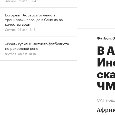
Хоккей, 06 авг, 18:34
European Aquatics отменила
тренировки пловцов в Сене из-за
качества воды
Другие, 06 авг, 18:16
Футбол
⁠,
0
«Реал» купил 19-летнего футболиста
по рекордной цене
В 
Футбол, 06 авг, 18:15
Ин
ск
Ч
СAF подд
Африк