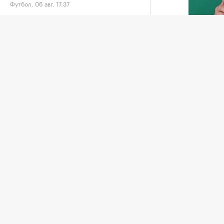
Футбол, 06 авг, 17:37
Единая лига ВТБ на следующий сезон
Джанни И
осталась без иностранных команд
Баскетбол, 06 авг, 17:17
Африкан
попавш
Фанатам дали до 7 суток ареста за
федерац
пиротехнику на матче «Локомотив» —
коммерч
ЦСКА
Футбол, 06 авг, 16:38
пресс-с
5 авгус
У Валерия Карпина родился первый
организ
сын
Футбол, 06 авг, 16:33
организ
Инфант
Российские гимнастки поедут на ЧМ в
свернул
Германию без флага и гимна
котором
Другие, 06 авг, 16:22
поддер
единств