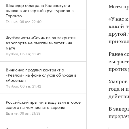
Шнайдер обыграла Калинскую и
Матч пр
вышла в четвертый круг турнира в
Торонто
«У нас 
Теннис, 06 авг, 22:40
какой‑то
другой,
Футболисты «Сочи» из-за закрытия
приехал
аэропорта не смогли вылететь на
матч
Футбол, 06 авг, 21:45
Ранее
с
сыграет
Винисиус продлил контракт с
против 
«Реалом» на фоне слухов об уходе в
«Арсенал»
Умяров 
Футбол, 06 авг, 21:42
года и 
действ
Российский прыгун в воду взял второе
золото на чемпионате Европы
В завер
Другие, 06 авг, 21:39
передач
Александрова первой вышла в