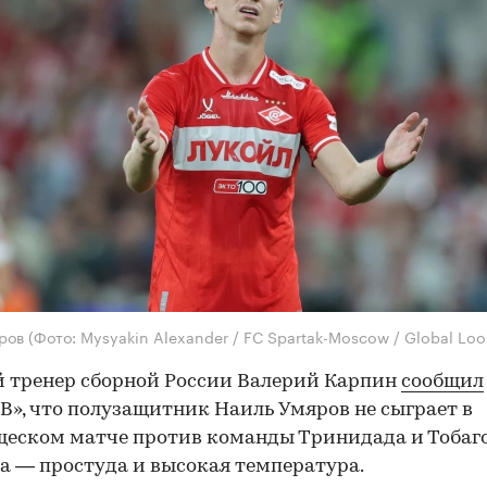
яров
(Фото: Mysyakin Alexander / FC Spartak-Moscow / Global Look
 тренер сборной России Валерий Карпин
сообщил
В», что полузащитник Наиль Умяров не сыграет в
еском матче против команды Тринидада и Тобаго
 — простуда и высокая температура.