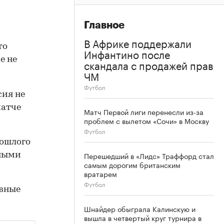
Главное
В Африке поддержали
то
Инфантино после
е не
скандала с продажей прав
ЧМ
Футбол
сия не
матче
Матч Первой лиги перенесли из-за
проблем с вылетом «Сочи» в Москву
Футбол
рошлого
Перешедший в «Лидс» Траффорд стал
вными
самым дорогим британским
вратарем
Футбол
ивные
Шнайдер обыграла Калинскую и
вышла в четвертый круг турнира в