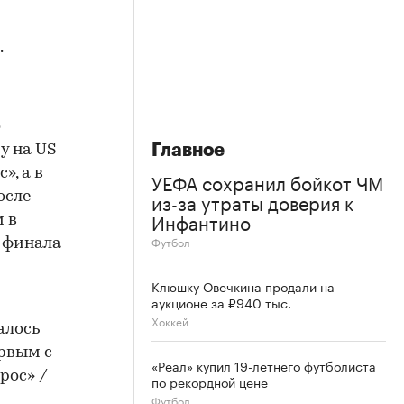
.
о
Главное
у на US
», а в
УЕФА сохранил бойкот ЧМ
из-за утраты доверия к
осле
Инфантино
 в
Футбол
и финала
Клюшку Овечкина продали на
аукционе за ₽940 тыс.
Хоккей
алось
ервым с
«Реал» купил 19-летнего футболиста
рос» /
по рекордной цене
Футбол