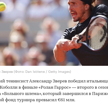
р Зверев
(Фото: Dan Istitene / Getty Images)
й теннисист Александр Зверев победил итальянц
Коболли в финале «Ролан Гаррос» — второго в сезо
 «Большого шлема», который завершился в Париже
й фонд турнира превысил €61 млн.