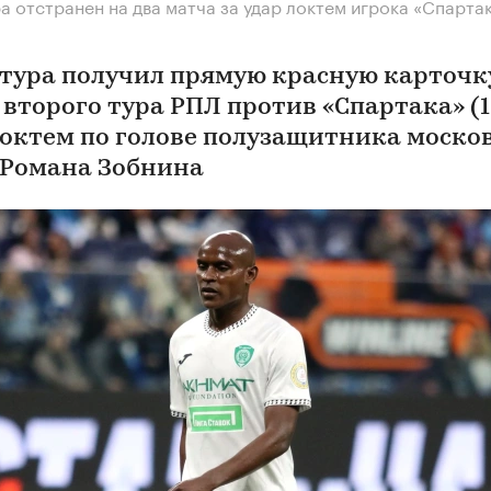
а отстранен на два матча за удар локтем игрока «Спарта
тура получил прямую красную карточк
второго тура РПЛ против «Спартака» (1:
локтем по голове полузащитника моско
 Романа Зобнина