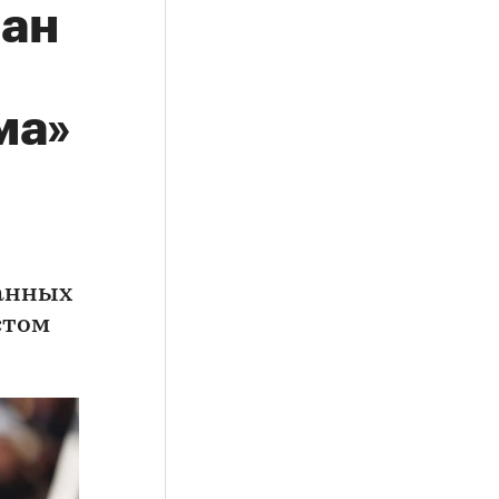
лан
ма»
ранных
стом