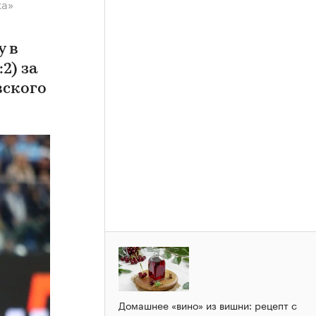
ка»
у в
2) за
вского
Домашнее «вино» из вишни: рецепт с