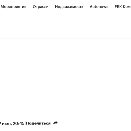
Мероприятия
Отрасли
Недвижимость
Autonews
РБК Ком
ние
РБК Курсы
РБК Life
Тренды
Визионеры
Национальн
б
Исследования
Кредитные рейтинги
Франшизы
Газета
роверка контрагентов
Политика
Экономика
Бизнес
Техно
(+5,68%)
«Северсталь» ₽700
НОВАТЭК ₽1 400
Купить
прогноз КИТ Финанс к 20.07.27
прогноз SberCIB к 
Поделиться
7 июн, 20:45