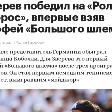
ерев победил на «Ро
рос», впервые взяв
офей «Большого шле
ыиграл «Ролан Гаррос»
але представитель Германии обыграл
янца Коболли. Для Зверева это первый
й «Большого шлема» после трех проиг
ов. Он стал первым немецким тенниси
 лет, выигравшим «мэйджор»