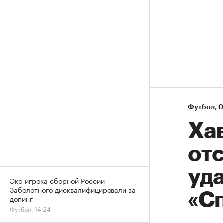
Футбол
⁠,
0
Ха
отс
уда
Экс-игрока сборной России
Заболотного дисквалифицировали за
«С
допинг
Футбол, 14:24