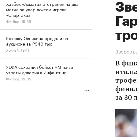
Хавбек «Ахмата» отстранен на два
Зв
матча за удар локтем игрока
«Спартака»
Гар
Футбол, 19:39
тр
Клюшку Овечкина продали на
аукционе за ₽940 тыс.
Хоккей, 19:11
Зверев в
В фин
УЕФА сохранил бойкот ЧМ из-за
утраты доверия к Инфантино
италь
Футбол, 19:09
трофе
финал
за 30