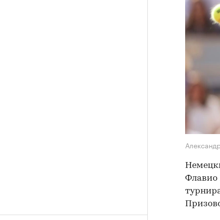
Александ
Немецки
Флавио 
турнира
Призово