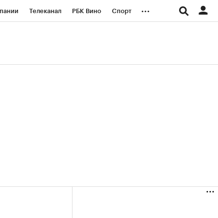
...
пании
Телеканал
РБК Вино
Спорт
ые проекты
Город
Стиль
Крипто
Спецпроекты СПб
логии и медиа
Финансы
(+36,2%)
(+31,12%)
«Русагро» ₽120
Купить
Купить
27.07.27
прогноз ПСБ к 26.07.27