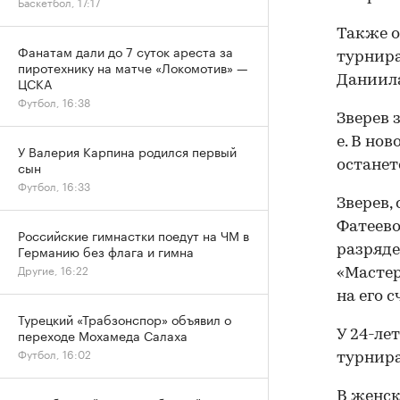
Баскетбол, 17:17
Также о
Фанатам дали до 7 суток ареста за
турнира
пиротехнику на матче «Локомотив» —
Даниила
ЦСКА
Футбол, 16:38
Зверев 
е. В но
У Валерия Карпина родился первый
останет
сын
Футбол, 16:33
Зверев,
Фатеево
Российские гимнастки поедут на ЧМ в
Германию без флага и гимна
разряде
Другие, 16:22
«Мастер
на его с
Турецкий «Трабзонспор» объявил о
переходе Мохамеда Салаха
У 24-ле
Футбол, 16:02
турнира
В женск