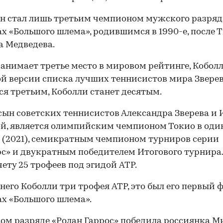
н стал лишь третьим чемпионом мужского разряд
х «Большого шлема», родившимся в 1990-е, после 
 Медведева.
занимает третье место в мировом рейтинге, Коболл
вой версии списка лучших теннисистов мира Звере
ся третьим, Коболли станет десятым.
 сын советских теннисистов Александра Зверева и
й, является олимпийским чемпионом Токио в од
 (2021), семикратным чемпионом турниров серии
с» и двукратным победителем Итогового турнира.
чету 25 трофеев под эгидой ATP.
тнего Коболли три трофея ATP, это был его первый 
х «Большого шлема».
ом разряде «Ролан Гаррос» победила россиянка М