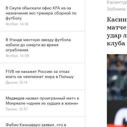
Касинтур
В Сеуле обыскали офис KFA из-за
Зобнина
назначения экс-тренера сборной по
футболу
Касин
Футбол, 14:18
матче 
удар 
В Уганде местную звезду футбола
клуба
избили до смерти во время
ограбления
Футбол, 14:09
FIVB не накажет Россию за отказ
ехать на чемпионат мира в Польшу
Другие, 13:14
Медведев назвал проигранный матч в
Монреале «одним из худших в жизни»
Теннис, 12:57
Фабио Каннаваро заявил, что в