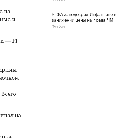
а на
УЕФА заподозрил Инфантино в
занижении цены на права ЧМ
Тима и
Футбол
и — 14-
в
 Ирины
иночном
 Всего
финал на
ирра