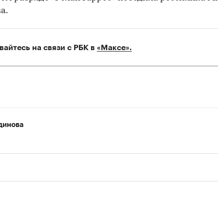
а.
вайтесь на связи с РБК в
«Максе».
динова