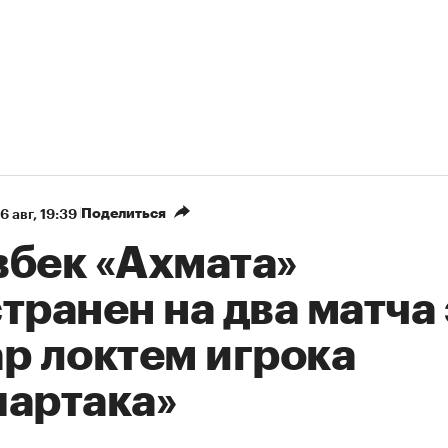
Поделиться
6 авг, 19:39
вбек «Ахмата»
транен на два матча 
р локтем игрока
партака»