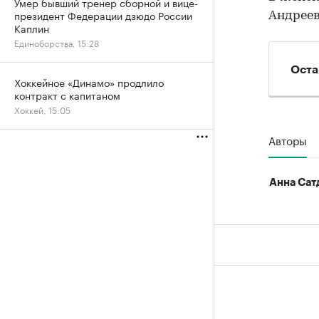
Умер бывший тренер сборной и вице-
президент Федерации дзюдо России
Андреев
Каплин
Единоборства, 15:28
Оста
Хоккейное «Динамо» продлило
контракт с капитаном
Хоккей, 15:05
Авторы
Анна Сат