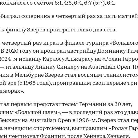
ончился со счетом 6:1, 4:6, 6:4, 6:7 (5:7), 6:1.
обыграл соперника в четвертый раз за пять матчей
 к финалу Зверев проиграл только два сета.
в четвертый раз играл в финале турнира «Большог
 В 2020 году он проиграл австрийцу Доминику Тим
 2024-м испанцу Карлосу Алькарасу на «Ролан Гаррос
— итальянцу Яннику Синнеру на Australian Open. П
ия в Мельбурне Зверев стал восьмым теннисистом
й эре (с 1968 года), проигравшим свои первые тр
джорах».
стал первым представителем Германии за 30 лет,
шим «Большой шлем», — в последний раз это удав
Беккеру на Australian Open в 1996-м. Зверев стал п
00:00
/
00:00
да немецким спортсменом, выигравшим «Ролан Гар
й чемпионат Франции, после Хеннера Хенкеля.