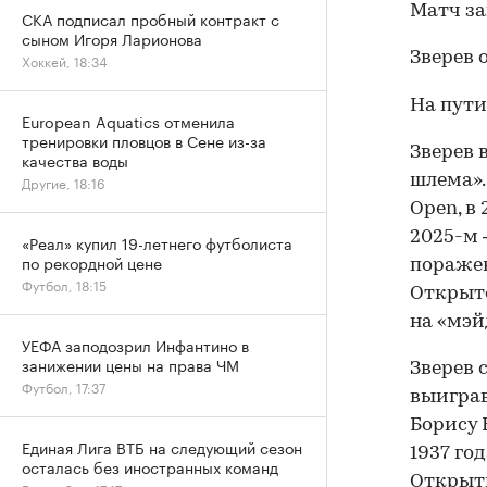
Матч зак
СКА подписал пробный контракт с
сыном Игоря Ларионова
Зверев 
Хоккей, 18:34
На пути
European Aquatics отменила
тренировки пловцов в Сене из-за
Зверев 
качества воды
шлема».
Другие, 18:16
Open, в
2025-м 
«Реал» купил 19-летнего футболиста
по рекордной цене
поражен
Футбол, 18:15
Открыто
на «мэй
УЕФА заподозрил Инфантино в
занижении цены на права ЧМ
Зверев 
Футбол, 17:37
выиграв
Борису 
Единая Лига ВТБ на следующий сезон
1937 го
осталась без иностранных команд
Открыты