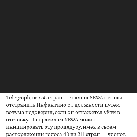
году. Он сменил на этом посту Йозефа Блаттера,
который ушел в отставку после коррупционного
скандала в федерации. Инфантино дважды
переизбирали на пост президента ФИФА — в 2019 и
2023 годах, у него не было конкурентов. Ранее он
заявлял о
желании переизбраться
на этот пост в
марте следующего года.
Кто выступает против Инфантино
УЕФА выдвинул ультиматум главе ФИФА — уйти
в отставку или столкнуться с вотумом
недоверия. По данным английской газеты The
Telegraph, все 55 стран — членов УЕФА готовы
отстранить Инфантино от должности путем
вотума недоверия, если он откажется уйти в
отставку. По правилам УЕФА может
инициировать эту процедуру, имея в своем
распоряжении голоса 43 из 211 стран — членов