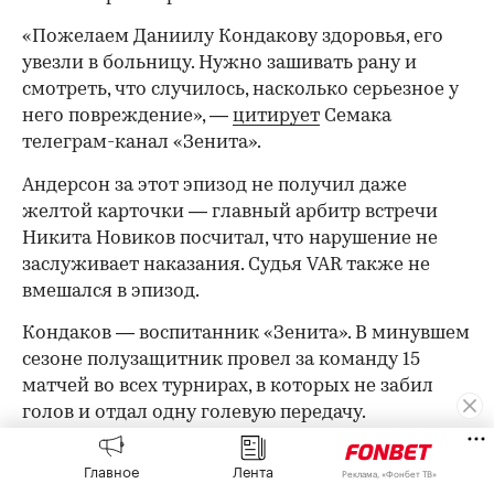
«Пожелаем Даниилу Кондакову здоровья, его
увезли в больницу. Нужно зашивать рану и
смотреть, что случилось, насколько серьезное у
него повреждение», —
цитирует
Семака
телеграм-канал «Зенита».
Андерсон за этот эпизод не получил даже
желтой карточки — главный арбитр встречи
Никита Новиков посчитал, что нарушение не
заслуживает наказания. Судья VAR также не
вмешался в эпизод.
Кондаков — воспитанник «Зенита». В минувшем
сезоне полузащитник провел за команду 15
матчей во всех турнирах, в которых не забил
00:00
/
00:00
голов и отдал одну голевую передачу.
В следующем туре соревнования «Зенит»
Главное
Лента
Реклама, «Фонбет ТВ»
встретится с «Крыльями Советов» (19 августа), а