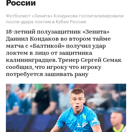
России
Футболист «Зенита» Кондакова госпитализировали
после удара локтем в Кубке России
18-летний полузащитник «Зенита»
Даниил Кондаков во втором тайме
матча с «Балтикой» получил удар
локтем в лицо от защитника
калининградцев. Тренер Сергей Семак
сообщил, что игроку что игроку
потребуется зашивать рану