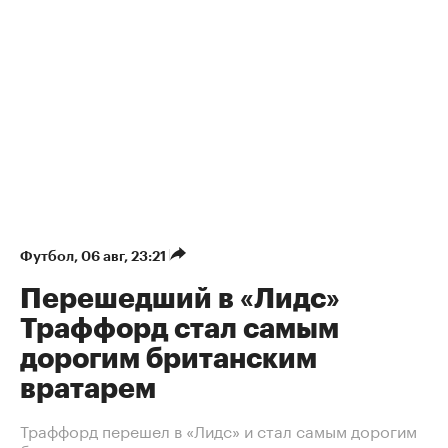
Футбол
⁠,
06 авг, 23:21
Перешедший в «Лидс»
Траффорд стал самым
дорогим британским
вратарем
Траффорд перешел в «Лидс» и стал самым дорогим