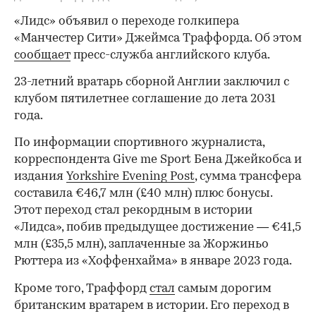
«Лидс» объявил о переходе голкипера
«Манчестер Сити» Джеймса Траффорда. Об этом
сообщает
пресс-служба английского клуба.
23-летний вратарь сборной Англии заключил с
клубом пятилетнее соглашение до лета 2031
года.
По информации спортивного журналиста,
корреспондента Give me Sport Бена Джейкобса и
издания
Yorkshire Evening Post
, сумма трансфера
составила €46,7 млн (£40 млн) плюс бонусы.
Этот переход стал рекордным в истории
«Лидса», побив предыдущее достижение — €41,5
млн (£35,5 млн), заплаченные за Жоржиньо
Рюттера из «Хоффенхайма» в январе 2023 года.
Кроме того, Траффорд
стал
самым дорогим
британским вратарем в истории. Его переход в