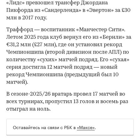
«Лидс» превзошел трансфер Джордана
Пикфорда из «Сандерленда» в «Эвертон» за £30
млн в 2017 году.
Траффорд — воспитанник «Манчестер Сити».
Летом 2025 года клуб вернул его из «Бернли» за
€31,2 млн (£27 млн), где он установил рекорд
00:00
/
00:00
Чемпионшипа (второй дивизион после АПЛ) по
количеству «сухих» матчей подряд. Его «сухая»
серия достигла 12 матчей подряд — новый
рекорд Чемпионшипа (предыдущий был 10
матчей).
В сезоне-2025/26 вратарь провел 17 матчей во
всех турнирах, пропустил 13 голов и восемь раз
отыграл на ноль.
Оставайтесь на связи с РБК в
«Максе»
.