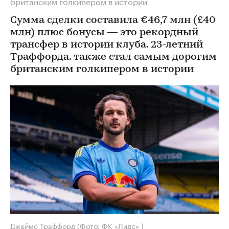
британским голкипером в истории
Сумма сделки составила €46,7 млн (£40
млн) плюс бонусы — это рекордный
трансфер в истории клуба. 23-летний
Траффорда. также стал самым дорогим
британским голкипером в истории
Джеймс Траффорд
(Фото: ФК «Лидс» )