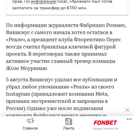
прав. По
информации
Goal, «Арсенал» был готов
заплатить за трансфер до €150 млн.
По информации журналиста Фабрицио Романо,
Винисиус с самого начала хотел остаться в
«Реале», а президент клуба Флорентино Перес
всегда считал бразильца ключевой фигурой
проекта. В переговорах также принимал
активное участие главный тренер команды
Жозе Моуринью.
5 августа Винисиус удалил все публикации и
убрал любое упоминание «Реала» из своего
Instagram (принадлежит компании Meta,
признана экстремистской и запрещена в
России). Однако уже после подписания
контракта футболист вернул аватарку и
выложил фото, на котором целует эмблему
Главное
Лента
Реклама, «Фонбет ТВ»
«Реала».