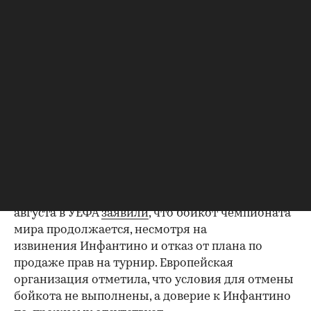
Планы ФИФА привели к официальному отказу
от поддержки Инфантино на предстоящих
выборах со стороны ряда европейских
федераций, в том числе Швеции, Уэльса и
Сербии.
УЕФА и все 55 входящих в нее национальных
федераций
заявили о бойкоте соревнований
под
эгидой ФИФА. The Telegraph также писала, что
УЕФА
выдвинул
ультиматум Инфантино: уйти в
отставку или столкнуться с вотумом недоверия.
ФИФА
отказалась
от своих планов. Однако 6
августа в УЕФА
заявили
, что бойкот чемпионата
мира продолжается, несмотря на
извинения Инфантино и отказ от плана по
продаже прав на турнир. Европейская
организация отметила, что условия для отмены
бойкота не выполнены, а доверие к Инфантино