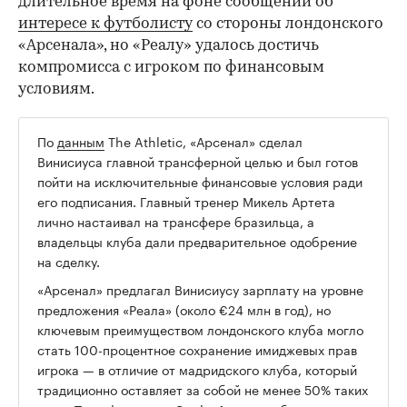
длительное время на фоне сообщений об
интересе к футболисту
со стороны лондонского
«Арсенала», но «Реалу» удалось достичь
компромисса с игроком по финансовым
условиям.
По
данным
The Athletic, «Арсенал» сделал
00:00
/
00:00
Винисиуса главной трансферной целью и был готов
пойти на исключительные финансовые условия ради
его подписания. Главный тренер Микель Артета
лично настаивал на трансфере бразильца, а
владельцы клуба дали предварительное одобрение
на сделку.
«Арсенал» предлагал Винисиусу зарплату на уровне
предложения «Реала» (около €24 млн в год), но
ключевым преимуществом лондонского клуба могло
стать 100-процентное сохранение имиджевых прав
игрока — в отличие от мадридского клуба, который
традиционно оставляет за собой не менее 50% таких