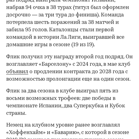
раз подряд выиграла чемпионат Испании,
набрав 94 очка в 38 турах (титул был оформлен
досрочно — за три тура до финиша). Команда
потерпела шесть поражений за 38 матчей и
забила 95 голов. Каталонцы стали первой
командой в истории Ла Лиги, выигравшей все
домашние игры в сезоне (19 из 19).
Флик получил эту награду второй год подряд. Он
возглавляет «Барселону» с 2024 года, в мае клуб
объявил
о продлении контракта до 2028 года с
возможностью пролонгации еще на один сезон.
Флик за два сезона в клубе выиграл пять из
восьми возможных трофеев: две победы в
чемпионате Испании, два Суперкубка и Кубок
страны.
00:00
/
00:00
Немец на клубном уровне ранее возглавлял
«Хоффенхайм» и «Баварию», с которой в сезоне