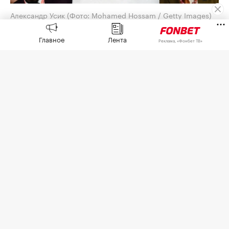
Александр Усик
(Фото: Mohamed Hossam / Getty Images)
Украинец Александр Усик
рассказал
в интервью
Главное
Лента
Реклама, «Фонбет ТВ»
The Athletic о двух вариантах своего последнего
поединка в карьере.
26 июня Усик
отказался
от чемпионских поясов
по версиям Международной боксерской
федерации (IBF), Всемирной боксерской
ассоциации (WBA) и Всемирного боксерского
совета (WBC) в супертяжелом весе. Он отметил,
что освобождает пояса, но не уходит из спорта.
Усик ведет переговоры с компанией Zuffa Boxing
о прощальном бое против Деонтея Уайлдера в
США. В переговорах также участвует саудовский
соучредитель Zuffa Турки Аль-Шейх.
«Если команда Деонтея этого хочет, я соглашусь.
Деньги, бизнес… сейчас у нас есть два варианта,