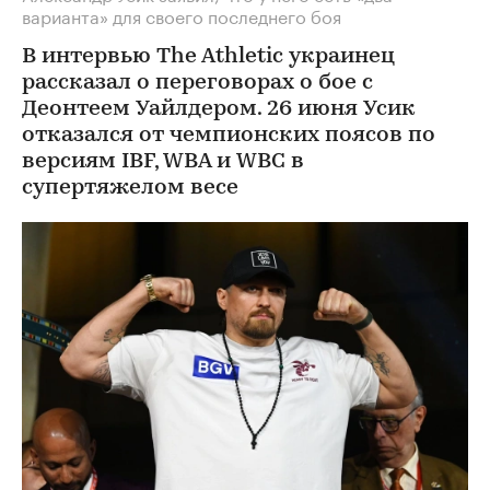
варианта» для своего последнего боя
В интервью The Athletic украинец
рассказал о переговорах о бое с
Деонтеем Уайлдером. 26 июня Усик
отказался от чемпионских поясов по
версиям IBF, WBA и WBC в
супертяжелом весе