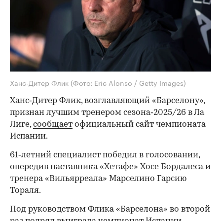
Ханс-Дитер Флик
(Фото: Eric Alonso / Getty Images)
Ханс‑Дитер Флик, возглавляющий «Барселону»,
признан лучшим тренером сезона‑2025/26 в Ла
Лиге,
сообщает
официальный сайт чемпионата
Испании.
61‑летний специалист победил в голосовании,
опередив наставника «Хетафе» Хосе Бордалеса и
тренера «Вильярреала» Марселино Гарсию
Тораля.
Под руководством Флика «Барселона» во второй