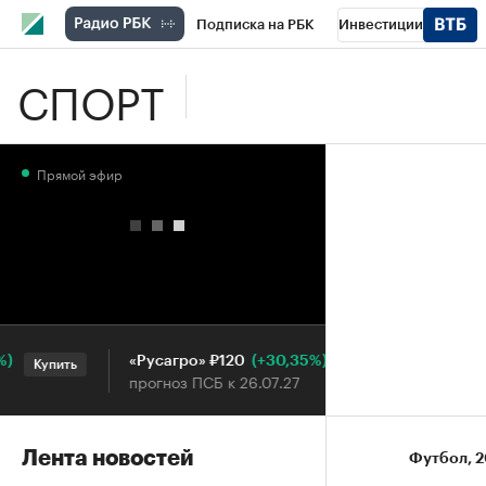
Подписка на РБК
Инвестиции
СПОРТ
Школа управления РБК
РБК Образова
РБК Бизнес-среда
Дискуссионный клу
Прямой эфир
Конференции СПб
Спецпроекты
П
Рынок наличной валюты
(+30,35%)
«Русагро» ₽120
Ozon ₽5
Купить
Купить
прогноз ПСБ к 26.07.27
прогноз 
Лента новостей
Футбол
⁠,
2