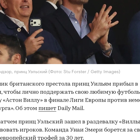
ндзор, принц Уэльский
(Фото: Stu Forster / Getty Images)
ик британского престола принц Уильям прибыл в
, чтобы лично поддержать свою любимую футбол
 «Астон Виллу» в финале Лиги Европы против нем
рга». Об этом
пишет
Daily Mail.
атчем принц Уэльский зашел в раздевалку «Виллы
вовать игроков. Команда Унаи Эмери борется за с
европейский трофей за 30 лет.