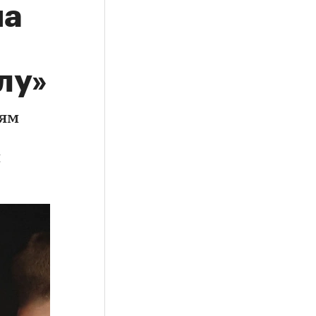
на
лу»
ьям
м