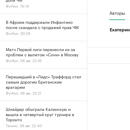
Футбол, 10:14
Авторы
В Африке поддержали Инфантино
после скандала с продажей прав ЧМ
Екатерин
Футбол, 00:05
Матч Первой лиги перенесли из-за
проблем с вылетом «Сочи» в Москву
Футбол, 06 авг, 23:35
Перешедший в «Лидс» Траффорд стал
самым дорогим британским
вратарем
Футбол, 06 авг, 23:21
Шнайдер обыграла Калинскую и
вышла в четвертый круг турнира в
Торонто
Теннис, 06 авг, 22:40