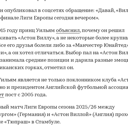
н опубликовал в соцсетях обращение: «Давай, «Вил
 финале Лиги Европы сегодня вечером».
015 году принц Уильям
объяснил
, почему он решил
ивать «Астон Виллу», а не некоторые более крупн
Все его друзья болели либо за «Манчестер Юнайтед»
си», а он хотел отличаться. Выбор пал на «Астон Вил
 занимала средние позиции и дарила разные эмоц
иканских горках, отметил он.
ильям является не только поклонником клуба «Ас
 но и президентом Английской футбольной ассоци
ет
пост с 2005 года.
ый матч Лиги Европы сезона 2025/26 между
ргом» (Германия) и «Астон Виллой» (Англия) прох
00:00
/
00:00
е «Тюпраш» в Стамбуле.