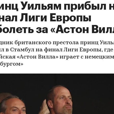
инц Уильям прибыл 
нал Лиги Европы
олеть за «Астон Вил
дник британского престола принц Уил
л в Стамбул на финал Лиги Европы, где
йская «Астон Вилла» играет с немецки
бургом»