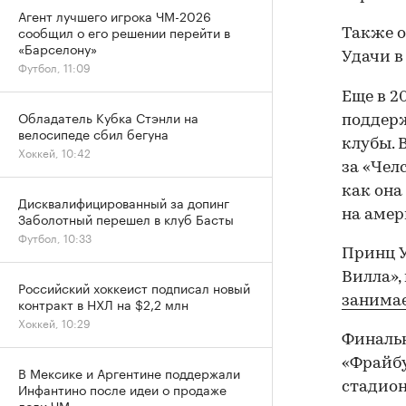
Агент лучшего игрока ЧМ-2026
сообщил о его решении перейти в
Также о
«Барселону»
Удачи в
Футбол, 11:09
Еще в 2
Обладатель Кубка Стэнли на
поддерж
велосипеде сбил бегуна
клубы. 
Хоккей, 10:42
за «Чел
как она
Дисквалифицированный за допинг
на амер
Заболотный перешел в клуб Басты
Футбол, 10:33
Принц У
Вилла»,
Российский хоккеист подписал новый
занима
контракт в НХЛ на $2,2 млн
Хоккей, 10:29
Финальн
«Фрайбу
В Мексике и Аргентине поддержали
стадион
Инфантино после идеи о продаже
доли ЧМ