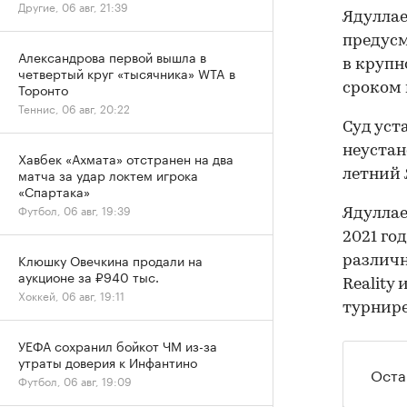
Другие, 06 авг, 21:39
Ядуллае
предусм
Александрова первой вышла в
в крупн
четвертый круг «тысячника» WTA в
Торонто
сроком 
Теннис, 06 авг, 20:22
Суд уст
неустан
Хавбек «Ахмата» отстранен на два
матча за удар локтем игрока
летний 
«Спартака»
Футбол, 06 авг, 19:39
Ядуллае
2021 го
Клюшку Овечкина продали на
различн
аукционе за ₽940 тыс.
Reality
Хоккей, 06 авг, 19:11
турнире
УЕФА сохранил бойкот ЧМ из-за
утраты доверия к Инфантино
Оста
Футбол, 06 авг, 19:09