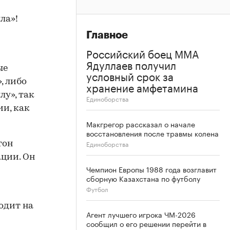
ла»!
Главное
Российский боец ММА
Ядуллаев получил
ые
условный срок за
, либо
хранение амфетамина
лу», так
Единоборства
ии, как
Макгрегор рассказал о начале
восстановления после травмы колена
Единоборства
тон
ации. Он
Чемпион Европы 1988 года возглавит
сборную Казахстана по футболу
Футбол
одит на
Агент лучшего игрока ЧМ-2026
сообщил о его решении перейти в