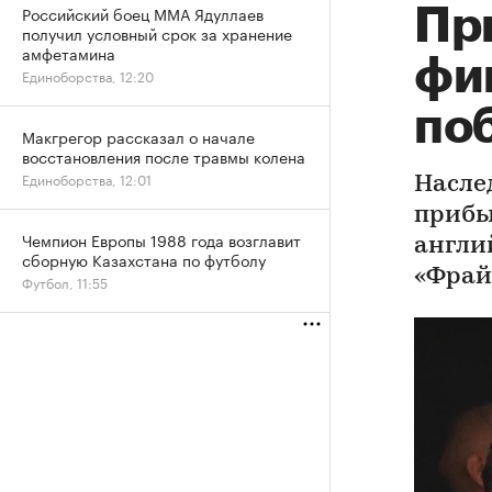
Российский боец ММА Ядуллаев
Пр
получил условный срок за хранение
амфетамина
фи
Единоборства, 12:20
поб
Макгрегор рассказал о начале
восстановления после травмы колена
Единоборства, 12:01
Насле
прибы
Чемпион Европы 1988 года возглавит
англи
сборную Казахстана по футболу
«Фрай
Футбол, 11:55