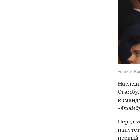
Уильям Ви
Наследн
Стамбул
команду
«Фрайбу
Перед м
напутст
первый 