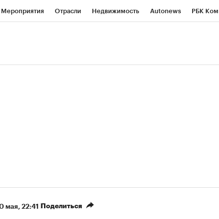
Мероприятия
Отрасли
Недвижимость
Autonews
РБК Ком
ние
РБК Курсы
РБК Life
Тренды
Визионеры
Национальн
б
Исследования
Кредитные рейтинги
Франшизы
Газета
роверка контрагентов
Политика
Экономика
Бизнес
Техно
(+86,96%)
(+30,36%)
 450
АФК «Система» ₽12
Купить
Ку
ПСБ к 29.07.27
прогноз БКС к 15.07.27
Поделиться
0 мая, 22:41