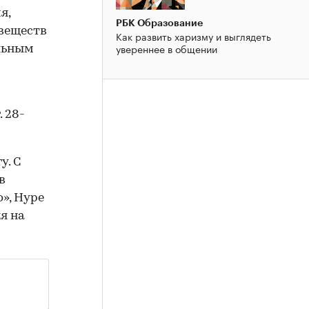
я,
РБК Образование
 веществ
Как развить харизму и выглядеть
увереннее в общении
ельным
 28-
у. С
в
», Hype
я на