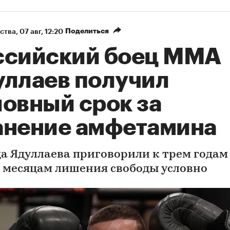
Поделиться
ства
⁠,
07 авг, 12:20
ссийский боец ММА
уллаев получил
ловный срок за
анение амфетамина
а Ядуллаева приговорили к трем годам
 месяцам лишения свободы условно