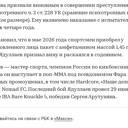
ва признали виновным в совершении преступлени
отренного ч. 2 ст. 228 УК (хранение психотропных
ом размере). Ему назначено наказание с испытат
в четыре года.
ановил, что в мае 2026 года спортсмен приобрел у
овленного лица пакет с амфетамином массой 1,45 г.
Ядуллаев признал вину и раскаялся в содеянном.
в — мастер спорта, чемпион России по кикбоксинг
да он выступает в поп-ММА под псевдонимом Фара 
ых промоушенах, в том числе Hardcore, «Наше дело
 и Nomad FC. Последний бой Ядуллаев провел 29 июн
 IBA Bare Knuckle 5, победив Сергея Арутуняна.
вайтесь на связи с РБК в
«Максе»
.