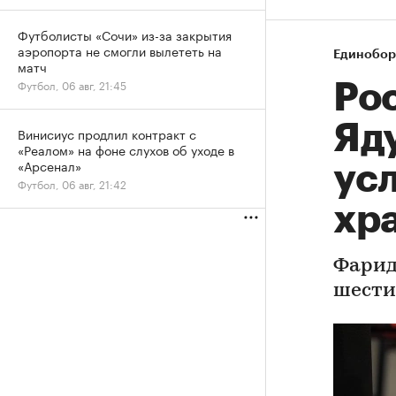
Футболисты «Сочи» из-за закрытия
аэропорта не смогли вылететь на
Единобор
матч
Футбол, 06 авг, 21:45
Ро
Яд
Винисиус продлил контракт с
«Реалом» на фоне слухов об уходе в
«Арсенал»
ус
Футбол, 06 авг, 21:42
хр
Фарид
шести