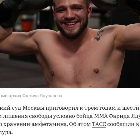
ный архив Фарида Ядуллаева
ий суд Москвы приговорил к трем годам и шести
 лишения свободы условно бойца ММА Фарида Яд
 о хранении амфетамина. Об этом
ТАСС
сообщили в 
суда.