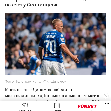
на счету Скопинцева
Фото: Телеграм-канал ФК «Динамо»
Московское «Динамо» победило
махачкалинское «Динамо» в домашнем матче
третьего тура Российской премьер-лиги (РПЛ) со
счетом 3:1. Первые три мяча были забиты за
Главное
Лента
Реклама, «Фонбет ТВ»