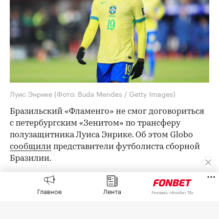
Луис Энрике
(Фото: Buda Mendes / Getty Images)
Бразильский «Фламенго» не смог договориться
с петербургским «Зенитом» по трансферу
полузащитника Луиса Энрике. Об этом Globo
сообщили
представители футболиста сборной
Бразилии.
Ранее Globo сообщал, что «Фламенго»
предложил «Зениту» за Энрике €30 млн и еще
Главное
Лента
Реклама, «Фонбет ТВ»
€5 млн в виде бонусов.