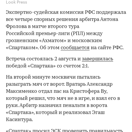
Look Press
Экспертно-судейская комиссия РФС поддержала
все четыре спорных решения арбитра Антона
Фролова в матче второго тура
Российской премьер-лиги (РПЛ) между
грозненским «Ахматом» и московским
«Спартаком». Об этом
сообщается
на сайте РФС.
Встреча состоялась 2 августа и
завершилась
победой «Спартака» со счетом 2:1.
На второй минуте москвичи пытались
разыграть мяч от ворот. Вратарь Александр
Максименко отдал пас на Кристофера Ву,
который решил, что мяч не в игре, и взял его в
руки. Арбитр назначил пенальти в ворота
«Спартака», который и реализовал Эгаш
Касинтура.
«Спартак» просил ЭСК проверить правильность