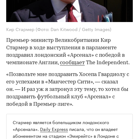
Кир Стармер
(Фото: Dan Kitwood / Getty Images)
Премьер-министр Великобритании Кир
Стармер в ходе выступления в парламенте
поздравил лондонский «Арсенал» с победой в
чемпионате Англии,
сообщает
The Independent.
«Позвольте мне поздравить Хосепа Гвардиолу с
его успехами в «Манчестер Сити», — сказал
он. — И раз уж я затронул эту тему, то хотел бы
поздравить футбольный клуб «Арсенал» с
победой в Премьер-лиге».
Стармер является болельщиком лондонского
«Арсенала».
Daily Express
писала, что он владеет
абонементом на стадион «Эмирейтс» в Лондоне с