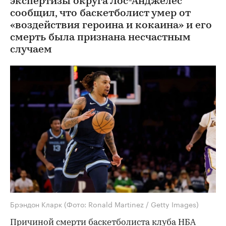
экспертизы округа Лос-Анджелес
сообщил, что баскетболист умер от
«воздействия героина и кокаина» и его
смерть была признана несчастным
случаем
Брэндон Кларк
(Фото: Ronald Martinez / Getty Images)
Причиной смерти баскетболиста клуба НБА