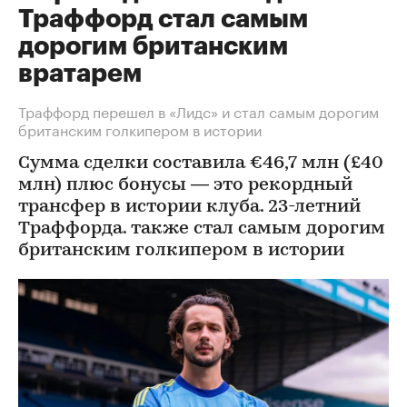
Траффорд стал самым
дорогим британским
вратарем
Траффорд перешел в «Лидс» и стал самым дорогим
британским голкипером в истории
Сумма сделки составила €46,7 млн (£40
млн) плюс бонусы — это рекордный
трансфер в истории клуба. 23-летний
Траффорда. также стал самым дорогим
британским голкипером в истории