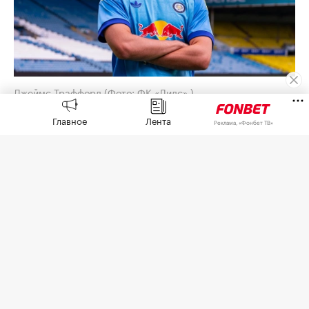
Джеймс Траффорд
(Фото: ФК «Лидс» )
«Лидс» объявил о переходе голкипера
Главное
Лента
Реклама, «Фонбет ТВ»
«Манчестер Сити» Джеймса Траффорда. Об этом
сообщает
пресс-служба английского клуба.
23-летний вратарь сборной Англии заключил с
клубом пятилетнее соглашение до лета 2031
года.
По информации спортивного журналиста,
корреспондента Give me Sport Бена Джейкобса и
издания
Yorkshire Evening Post
, сумма трансфера
составила €46,7 млн (£40 млн) плюс бонусы.
Этот переход стал рекордным в истории