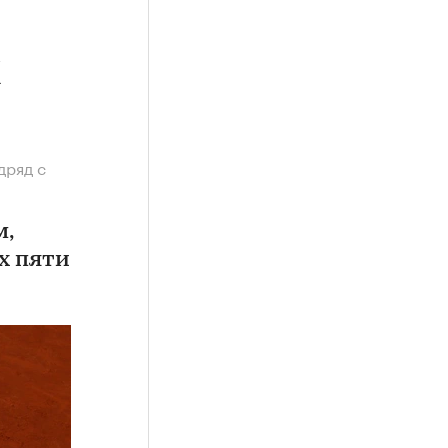
х
дряд с
м,
х пяти