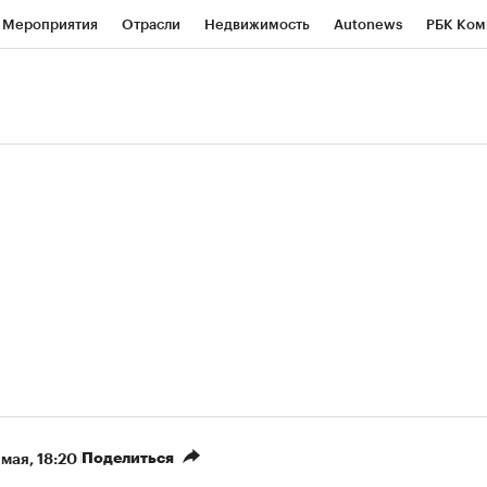
Мероприятия
Отрасли
Недвижимость
Autonews
РБК Ком
ние
РБК Курсы
РБК Life
Тренды
Визионеры
Национальн
б
Исследования
Кредитные рейтинги
Франшизы
Газета
роверка контрагентов
Политика
Экономика
Бизнес
Техно
(+9,48%)
«Северсталь» ₽700
НОВАТЭК ₽1 400
Купить
прогноз КИТ Финанс к 20.07.27
прогноз SberCIB к 
Поделиться
 мая, 18:20