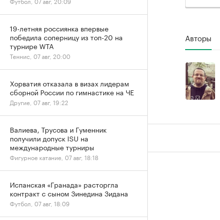
Футбол, 07 авг, 20:09
19-летняя россиянка впервые
Авторы
победила соперницу из топ-20 на
турнире WTA
Теннис, 07 авг, 20:00
Хорватия отказала в визах лидерам
сборной России по гимнастике на ЧЕ
Другие, 07 авг, 19:22
Валиева, Трусова и Гуменник
получили допуск ISU на
международные турниры
Фигурное катание, 07 авг, 18:18
Испанская «Гранада» расторгла
контракт с сыном Зинедина Зидана
Футбол, 07 авг, 18:09