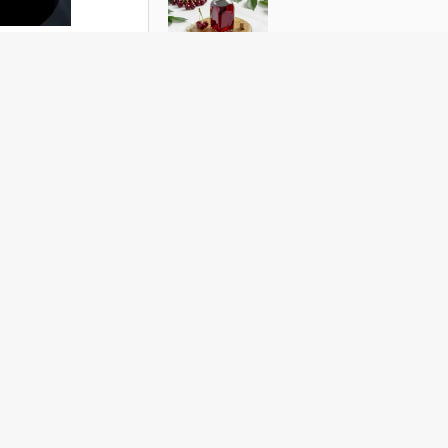
Домашнее «вино» из вишни: рецепт с
летним ароматом
тил
нта
льного
ph со
кобы
 четырех
 до
рплатой
 выше