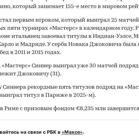
ино, который занимает 155-е место в мировом рей
стал первым игроком, который выиграл 25 матчей
ых пяти турнирах «Мастерс» в календарном году. Р
зоне итальянец завоевал титулы в Индиан-Уэлсе, 
арло и Мадриде. У серба Новака Джоковича была 
бед в 2011 и 2015 годах.
а «Мастерс» Синнер выиграл уже 30 матчей подряд
ежит Джоковичу (31).
у Синнера рекордные пять титулов подряд на «Мас
 выиграл титул в Париже в 2025-м).
в Риме с призовым фондом €8,235 млн завершится 
00:00
/
00:00
вайтесь на связи с РБК в
«Максе»
.