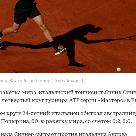
ннер
(Фото: Julian Finney / Getty Images)
ракетка мира, итальянский теннисист Янник Син
 четвертый круг турнира ATP серии «Мастерс» в Р
ем круге 24-летний итальянец обыграл австралийц
 Попырина, 60-ю ракетку мира, со счетом 6:2, 6:0.
инала Синнер сыграет против итальянца Андреа