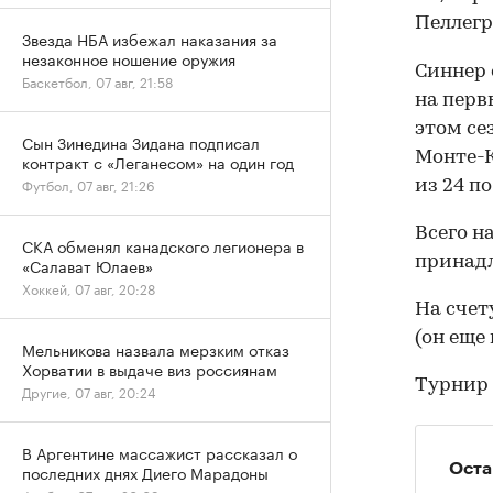
Пеллегр
Звезда НБА избежал наказания за
незаконное ношение оружия
Синнер 
Баскетбол, 07 авг, 21:58
на перв
этом се
Сын Зинедина Зидана подписал
Монте-К
контракт с «Леганесом» на один год
Футбол, 07 авг, 21:26
из 24 по
Всего н
СКА обменял канадского легионера в
принадл
«Салават Юлаев»
Хоккей, 07 авг, 20:28
На счет
(он еще
Мельникова назвала мерзким отказ
Хорватии в выдаче виз россиянам
Турнир 
Другие, 07 авг, 20:24
В Аргентине массажист рассказал о
Оста
последних днях Диего Марадоны