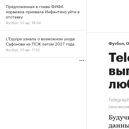
Предложенная в главы ФИФА
норвежка призвала Инфантино уйти в
отставку
Футбол, 07 авг, 18:04
L'Equipe узнала о возможном уходе
Сафонова из ПСЖ летом 2027 года
Футбол
⁠,
0
Футбол, 07 авг, 17:52
Te
вы
лю
Telegrap
генсеко
Будуч
данны