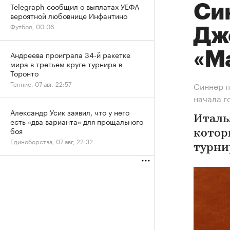
Telegraph сообщил о выплатах УЕФА
Си
вероятной любовнице Инфантино
Футбол, 00:06
Дж
«М
Андреева проиграла 34-й ракетке
мира в третьем круге турнира в
Торонто
Теннис, 07 авг, 22:57
Синнер п
начала г
Александр Усик заявил, что у него
Италь
есть «два варианта» для прощального
боя
котор
Единоборства, 07 авг, 22:32
турни