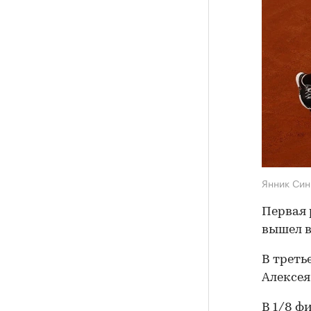
Янник Си
Первая 
вышел в
В треть
Алексея
В 1/8 ф