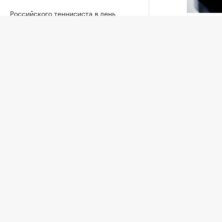
Российского теннисиста в день
рождения отстранили за допинговое
Джанни И
нарушение
Теннис, 07 авг, 17:39
Союз ев
шестиз
Мельникова выразила надежду, что
ФИФА Дж
ситуация с визами на ЧЕ изменится
секрета
Другие, 07 авг, 16:56
ссылкой
Федерацию футбола Южной Кореи
По данн
обвинили в оплате интимных услуг
работал
для судей
Футбол, 07 авг, 16:34
началис
детей, 
более в
Глава Ассоциации футбола
Аргентины заявил о кампании против
около 1
сборной на ЧМ
прежне
Футбол, 07 авг, 15:52
Когда о