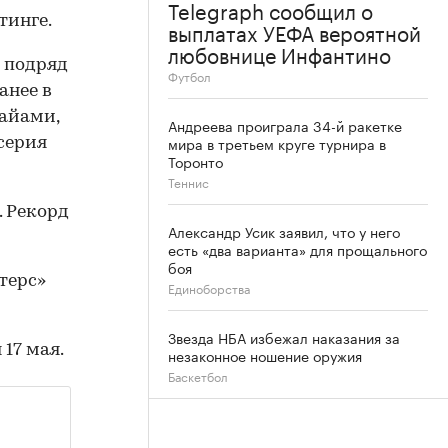
Telegraph сообщил о
тинге.
выплатах УЕФА вероятной
любовнице Инфантино
 подряд
Футбол
анее в
Майами,
Андреева проиграла 34-й ракетке
мира в третьем круге турнира в
серия
Торонто
Теннис
. Рекорд
Александр Усик заявил, что у него
есть «два варианта» для прощального
боя
терс»
Единоборства
Звезда НБА избежал наказания за
17 мая.
незаконное ношение оружия
Баскетбол