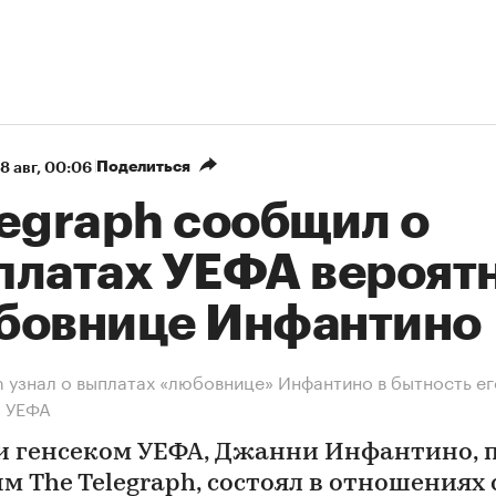
Поделиться
8 авг, 00:06
legraph сообщил о
платах УЕФА вероят
бовнице Инфантино
h узнал о выплатах «любовнице» Инфантино в бытность ег
м УЕФА
и генсеком УЕФА, Джанни Инфантино, 
м The Telegraph, состоял в отношениях 