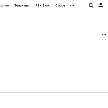
...
пании
Телеканал
РБК Вино
Спорт
ые проекты
Город
Стиль
Крипто
Спецпроекты СПб
логии и медиа
Финансы
(+38,88%)
(+30,78%)
«Русагро» ₽120
Купить
Купить
27.07.27
прогноз ПСБ к 26.07.27