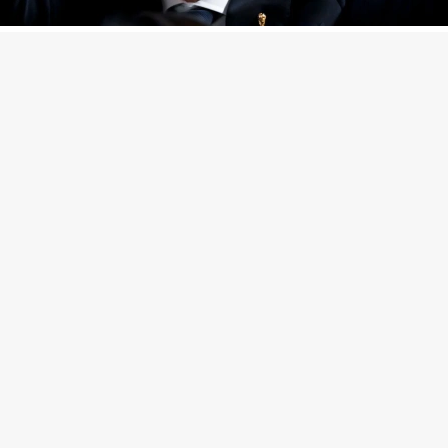
нфантино
(Фото: Gabriel Aponte / Getty Images)
ропейских футбольных ассоциаций (УЕФА) выпла
начную сумму предполагаемой любовнице президе
анни Инфантино, когда тот занимал пост генера
ря европейской организации,
сообщает
The Telegra
 на собственное расследование.
ым газеты, женщина, которую газета не называет,
а на административной должности, когда у них я
ь отношения. Инфантино, который женат и имеет
как отмечает издание, способствовал ее повышению
ысокооплачиваемой руководящей должности с за
60 тыс. швейцарских франков ($198 тыс.) — на 30%
й.
тношения стали известны руководству, прошлый