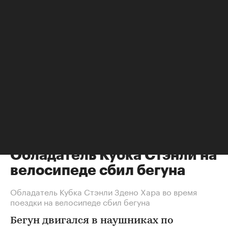
Хоккей
⁠,
07 авг, 10:42
Обладатель Кубка Стэнли на
велосипеде сбил бегуна
Обладатель Кубка Стэнли Здено Хара во время
поездки на велосипеде сбил бегуна
Бегун двигался в наушниках по