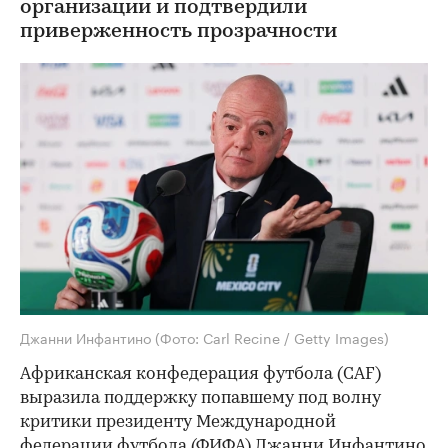
организации и подтвердили
приверженность прозрачности
Джанни Инфантино
(Фото: Carl Recine / Getty Images)
Африканская конфедерация футбола (CAF)
выразила поддержку попавшему под волну
критики президенту Международной
федерации футбола (ФИФА) Джанни Инфантино