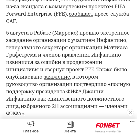
из-за скандала с коммерческим проектом FIFA
Forward Enterprise (FFE),
сообщает
пресс-служба
СAF.
5 августа в Рабате (Марроко) прошло экстренное
заседание организации с участием Инфантино,
генерального секретаря организации Маттиаса
Графстрема и членов правления. Инфантино
извинился
за ошибки в продвижении
инициативы и свернул проект FFE. Также было
опубликовано
заявление
, в котором
руководство организации подтвердило «полную
поддержку президента ФИФА Джанни
Инфантино как единственного должностного
лица, избранного 211 ассоциациями — членами
ФИФА».
«CAF приветствует и поддерживает совместное
Главное
Лента
Реклама, «Фонбет ТВ»
заявление президента ФИФА Джанни