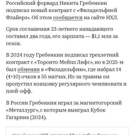
Российский форвард Никита Гребенкин
подписал новый контракт с «Филадельфией
Флайерз». Об этом
сообщается
на сайте НХЛ.
Срок соглашения 23-летнего нападающего
составил два года, его зарплата — $1,1 млн за
сезон.
В 2024 году Гребенкин подписал трехлетний
контракт с «Торонто Мейпл Лифс», но в 2025-м
был
обменян
в «Филадельфию», где набрал 14
(4+10) очков в 55 матчах. Из-за травмы он
пропустил концовку регулярного чемпионата и
плей-офф.
В России Гребенкин играл за магнитогорский
«Металлург», с которым выиграл Кубок
Гагарина (2024).
Новый сезон НХЛ стартует 30 сентября. Главными