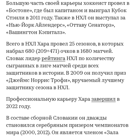
Большую часть своей карьеры хоккеист провел в
«Бостоне», где был капитаном и выиграл Кубок
Стэнли в 2011 году. Также в НХЛ он выступал за
«Нью-Йорк Айлендерс», «Оттаву Сенаторз»,
«Вашингтон Кэпиталз».
00:00
/
00:00
Всего в НХЛ Хара провел 25 сезонов, в которых
набрал 680 (209+471) очков в 1680 матчей.
Словак лидер
рейтинга
НХЛ по количеству
сыгранных в лиге матчей среди всех
защитников в истории. В 2009 он получил приз
«Джеймс Норрис Трофи», вручаемый лучшему
защитнику сезона в НХЛ.
Профессиональную карьеру Хара
завершил
в
2022 году.
В составе сборной Словакии он дважды
становился серебряным призером чемпионатов
мира (2000, 2012). Он является членом «Зала