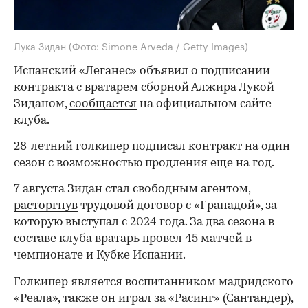
Лука Зидан
(Фото: Simone Arveda / Getty Images)
Испанский «Леганес» объявил о подписании
контракта с вратарем сборной Алжира Лукой
Зиданом,
сообщается
на официальном сайте
клуба.
28-летний голкипер подписал контракт на один
сезон с возможностью продления еще на год.
7 августа Зидан стал свободным агентом,
расторгнув
трудовой договор с «Гранадой», за
которую выступал с 2024 года. За два сезона в
составе клуба вратарь провел 45 матчей в
чемпионате и Кубке Испании.
Голкипер является воспитанником мадридского
«Реала», также он играл за «Расинг» (Сантандер),