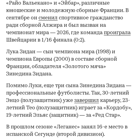
«Райо Вальекано» и «Эйбар», различные
юношеские и молодежную сборные Франции. В
сентябре он
сменил
спортивное гражданство
ради сборной Алжира и был вызван на
чемпионат мира — 2026, где команда
проиграла
Швейцарии в 1/16 финала (0:2).
00:00
/
00:00
Лука Зидан — сын чемпиона мира (1998) и
чемпиона Европы (2000) в составе сборной
Франции, обладателя «Золотого мяча»
Зинедина Зидана.
Помимо Луки, еще три сына Зинедина Зидана —
профессиональные футболисты. Так, 30-летний
Энцо (полузащитник) уже
завершил
карьеру, 23-
летний Тео (полузащитник) играет за «Кордобу»,
19-летний Эльяс (защитник) — за «Ред Стар».
В прошлом сезоне «Леганес» занял 16-е место в
испанской Сегунде (второй дивизион).