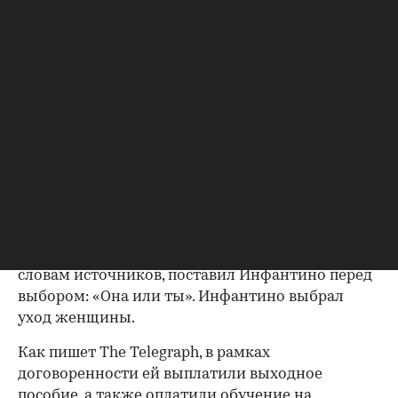
По данным газеты, женщина, которую газета не
называет, работала на административной
должности, когда у них якобы начались
отношения. Инфантино, который женат и имеет
четырех детей, как отмечает издание,
способствовал ее повышению до более
высокооплачиваемой руководящей должности с
зарплатой около 160 тыс. швейцарских франков
($198 тыс.) — на 30% выше прежней.
Когда отношения стали известны руководству,
прошлый президент УЕФА Мишель Платини, по
словам источников, поставил Инфантино перед
выбором: «Она или ты». Инфантино выбрал
уход женщины.
Как пишет The Telegraph, в рамках
договоренности ей выплатили выходное
пособие, а также оплатили обучение на