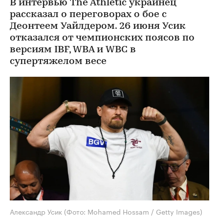
В интервью The Athletic украинец
рассказал о переговорах о бое с
Деонтеем Уайлдером. 26 июня Усик
отказался от чемпионских поясов по
версиям IBF, WBA и WBC в
супертяжелом весе
Александр Усик
(Фото: Mohamed Hossam / Getty Images)