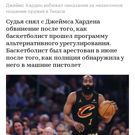
Джеймс Харден избежал наказания за незаконное
ношение оружия в Техасе
Судья снял с Джеймса Хардена
обвинение после того, как
баскетболист прошел программу
альтернативного урегулирования.
Баскетболист был арестован в июне
после того, как полиция обнаружила у
него в машине пистолет