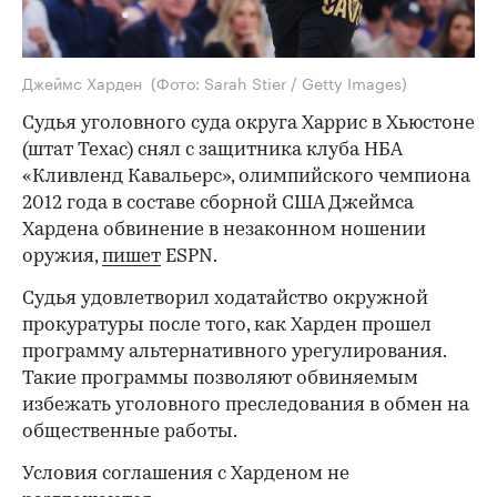
Джеймс Харден
(Фото: Sarah Stier / Getty Images)
Судья уголовного суда округа Харрис в Хьюстоне
(штат Техас) снял с защитника клуба НБА
«Кливленд Кавальерс», олимпийского чемпиона
2012 года в составе сборной США Джеймса
Хардена обвинение в незаконном ношении
оружия,
пишет
ESPN.
Судья удовлетворил ходатайство окружной
прокуратуры после того, как Харден прошел
программу альтернативного урегулирования.
Такие программы позволяют обвиняемым
избежать уголовного преследования в обмен на
общественные работы.
Условия соглашения с Харденом не