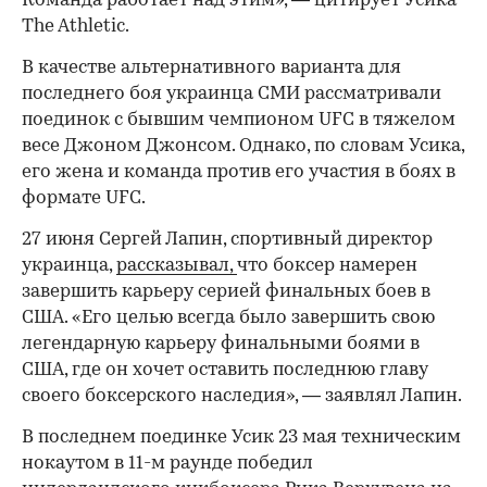
Команда работает над этим», — цитирует Усика
The Athletic.
В качестве альтернативного варианта для
последнего боя украинца СМИ рассматривали
поединок с бывшим чемпионом UFC в тяжелом
00:00
/
00:00
весе Джоном Джонсом. Однако, по словам Усика,
его жена и команда против его участия в боях в
формате UFC.
27 июня Сергей Лапин, спортивный директор
украинца,
рассказывал,
что боксер намерен
завершить карьеру серией финальных боев в
США. «Его целью всегда было завершить свою
легендарную карьеру финальными боями в
США, где он хочет оставить последнюю главу
своего боксерского наследия», — заявлял Лапин.
В последнем поединке Усик 23 мая техническим
нокаутом в 11-м раунде победил