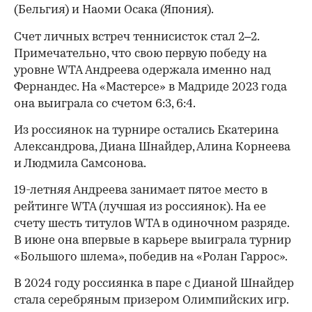
(Бельгия) и Наоми Осака (Япония).
Счет личных встреч теннисисток стал 2–2.
Примечательно, что свою первую победу на
уровне WTA Андреева одержала именно над
Фернандес. На «Мастерсе» в Мадриде 2023 года
она выиграла со счетом 6:3, 6:4.
Из россиянок на турнире остались Екатерина
Александрова, Диана Шнайдер, Алина Корнеева
и Людмила Самсонова.
00:00
/
00:00
19-летняя Андреева занимает пятое место в
рейтинге WTA (лучшая из россиянок). На ее
счету шесть титулов WTA в одиночном разряде.
В июне она впервые в карьере выиграла турнир
«Большого шлема», победив на «Ролан Гаррос».
В 2024 году россиянка в паре с Дианой Шнайдер
стала серебряным призером Олимпийских игр.