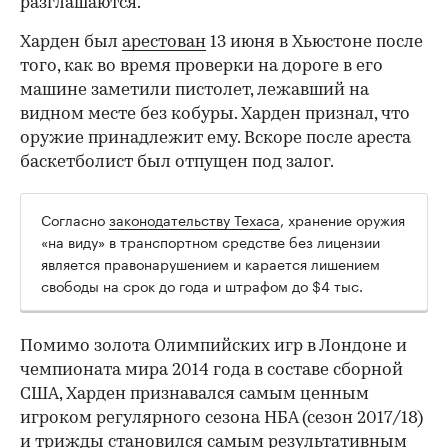
разглашаются.
Харден был
арестован
13 июня в Хьюстоне после
того, как во время проверки на дороге в его
машине заметили пистолет, лежавший на
видном месте без кобуры. Харден признал, что
оружие принадлежит ему. Вскоре после ареста
баскетболист был отпущен под залог.
Согласно
законодательству Техаса
, хранение оружия
00:00
/
00:00
«на виду» в транспортном средстве без лицензии
является правонарушением и карается лишением
свободы на срок до года и штрафом до $4 тыс.
Помимо золота Олимпийских игр в Лондоне и
чемпионата мира 2014 года в составе сборной
США, Харден признавался самым ценным
игроком регулярного сезона НБА (сезон 2017/18)
и трижды становился самым результативным