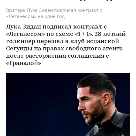
Вратарь Лука Зидан подписал контракт с
«Леганесом» на один год
Лука Зидан подписал контракт с
«Леганесом» по схеме «1 + 1». 28-летний
голкипер перешел в клуб испанской
Сегунды на правах свободного агента
после расторжения соглашения с
«Гранадой»