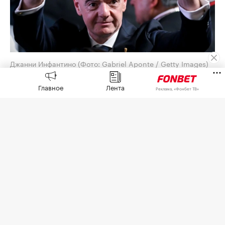
Джанни Инфантино
(Фото: Gabriel Aponte / Getty Images)
Союз европейских футбольных ассоциаций
Главное
Лента
Реклама, «Фонбет ТВ»
(УЕФА) выплатил шестизначную сумму
предполагаемой любовнице президента ФИФА
Джанни Инфантино, когда тот занимал пост
генерального секретаря европейской
организации,
сообщает
The Telegraph со
ссылкой на собственное расследование.
По данным газеты, женщина, которую газета не
называет, работала на административной
должности, когда у них якобы начались
отношения. Инфантино, который женат и имеет
четырех детей, как отмечает издание,