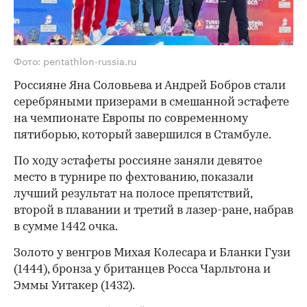
Фото: pentathlon-russia.ru
Россияне Яна Соловьева и Андрей Бобров стали
серебряными призерами в смешанной эстафете
на чемпионате Европы по современному
пятиборью, который завершился в Стамбуле.
По ходу эстафеты россияне заняли девятое
место в турнире по фехтованию, показали
лучший результат на полосе препятствий,
второй в плавании и третий в лазер-ране, набрав
в сумме 1442 очка.
Золото у венгров Михая Колесара и Бланки Гузи
(1444), бронза у британцев Росса Чарльтона и
Эммы Уитакер (1432).