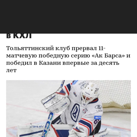
Хоккей
⁠,
01 ноя 2025, 21:39
«Лада» прервала рекордную
победную серию «Ак Барса»
в КХЛ
Тольяттинский клуб прервал 11-
матчевую победную серию «Ак Барса» и
победил в Казани впервые за десять
лет