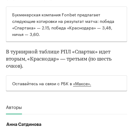
Букмекерская компания Fonbet предлагает
следующие котировки на результат матча: победа
00:00
/
00:00
«Спартака» — 2.15, победа «Краснодара» — 3,48,
ничья — 3,60.
В турнирной таблице РПЛ «Спартак» идет
вторым, «Краснодар» — третьим (по шесть
очков).
Оставайтесь на связи с РБК в
«Максе».
Авторы
Анна Сатдинова