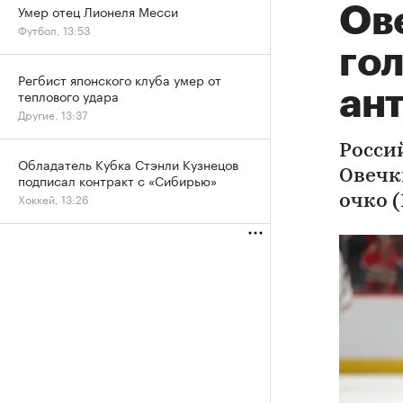
Умер отец Лионеля Месси
Ов
Футбол, 13:53
гол
Регбист японского клуба умер от
ан
теплового удара
Другие, 13:37
Росси
Обладатель Кубка Стэнли Кузнецов
Овечк
подписал контракт с «Сибирью»
Хоккей, 13:26
очко (