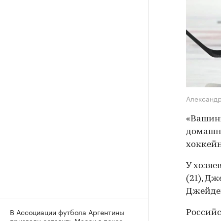
Александ
«Вашинг
домашн
хоккейн
У хозяе
(21), Д
Джейден
В Ассоциации футбола Аргентины
Россий
призвали оставить Месси в покое