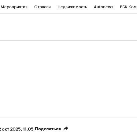
Мероприятия
Отрасли
Недвижимость
Autonews
РБК Ком
ние
РБК Курсы
РБК Life
Тренды
Визионеры
Национальн
б
Исследования
Кредитные рейтинги
Франшизы
Газета
роверка контрагентов
Политика
Экономика
Бизнес
Техно
(+89,1%)
(+34,63%)
 450
АФК «Система» ₽12
Купить
Куп
ПСБ к 29.07.27
прогноз БКС к 15.07.27
Поделиться
2 окт 2025, 11:05