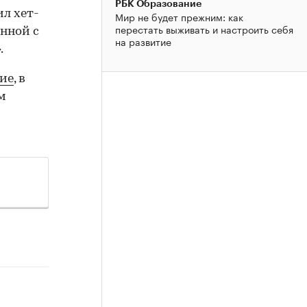
РБК Образование
ил хет-
Мир не будет прежним: как
перестать выживать и настроить себя
анной с
на развитие
.
ние
, в
м