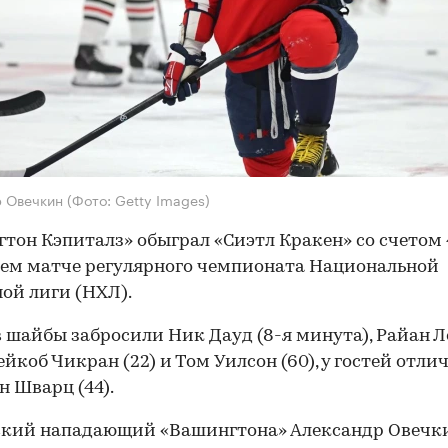
р Овечкин
(Фото: Getty Images)
тон Кэпиталз» обыграл «Сиэтл Кракен» со счетом 4
ем матче регулярного чемпионата Национальной
ой лиги (НХЛ).
в шайбы забросили Ник Дауд (8-я минута), Райан 
жейкоб Чикран (22) и Том Уилсон (60), у гостей отли
 Шварц (44).
ский нападающий «Вашингтона» Александр Овечки