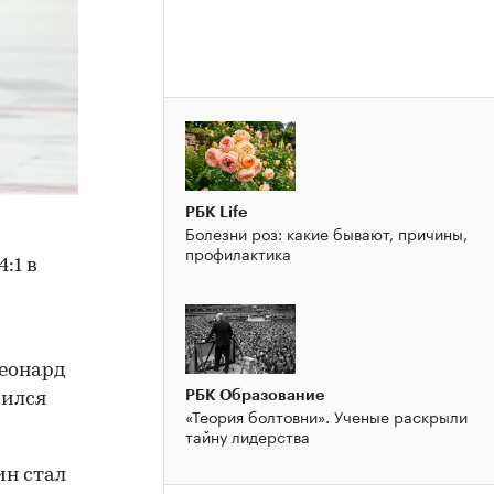
РБК Life
Болезни роз: какие бывают, причины,
профилактика
:1 в
Леонард
РБК Образование
чился
«Теория болтовни». Ученые раскрыли
тайну лидерства
н стал