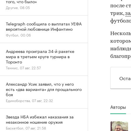
того, что было»
после с
Другие, 08:05
трик,
з
футболо
Telegraph сообщила о выплатах УЕФА
вероятной любовнице Инфантино
Несколь
Футбол, 00:06
котором
наблюде
Андреева проиграла 34-й ракетке
мира в третьем круге турнира в
благопр
Торонто
Теннис, 07 авг, 22:57
Оста
Александр Усик заявил, что у него
есть «два варианта» для прощального
боя
Единоборства, 07 авг, 22:32
Авторы
Звезда НБА избежал наказания за
незаконное ношение оружия
Баскетбол, 07 авг, 21:58