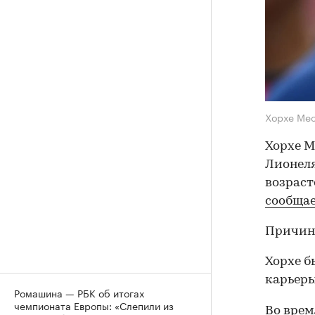
Хорхе Ме
Хорхе М
Лионеля
возраст
сообща
Причина
Хорхе б
карьеры
Ромашина — РБК об итогах
чемпионата Европы: «Слепили из
Во врем