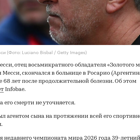
сси
(Фото: Luciano Bisbal / Getty Images)
есси, отец восьмикратного обладателя «Золотого 
 Месси, скончался в больнице в Росарио (Аргентин
е 68 лет после продолжительной болезни. Об этом
ет
Infobae.
 его смерти не уточняется.
ыл агентом сына на протяжении всей его спортив
.
я недавнего чемпионата мира 2026 года 39-летни