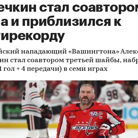
ечкин стал соавторо
а и приблизился к
тирекорду
йский нападающий «Вашингтона» Алек
ин стал соавтором третьей шайбы, набр
1 гол + 4 передачи) в семи играх