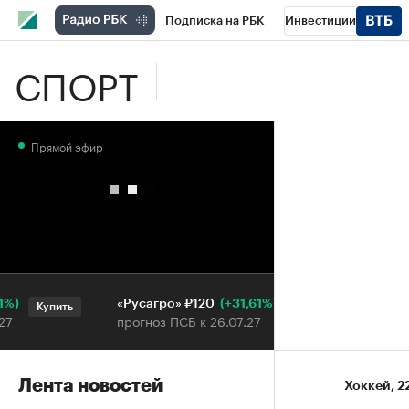
Подписка на РБК
Инвестиции
СПОРТ
Школа управления РБК
РБК Образова
РБК Бизнес-среда
Дискуссионный клу
Прямой эфир
Конференции СПб
Спецпроекты
П
Рынок наличной валюты
(+31,61%)
«Русагро» ₽120
Ozon ₽5
Купить
Купить
прогноз ПСБ к 26.07.27
прогноз 
Лента новостей
Хоккей
⁠,
2