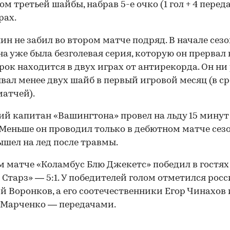
ом третьей шайбы, набрав 5-е очко (1 гол + 4 переда
рах.
ин не забил во втором матче подряд. В начале сезо
а уже была безголевая серия, которую он прервал 
грок находится в двух играх от антирекорда. Он ни 
вал менее двух шайб в первый игровой месяц (в с
матчей).
ий капитан «Вашингтона» провел на льду 15 минут
 Меньше он проводил только в дебютном матче сезо
ышел на лед после травмы.
м матче «Коламбус Блю Джекетс» победил в гостях
 Старз» — 5:1. У победителей голом отметился рос
 Воронков, а его соотечественники Егор Чинахов 
00:00
/
00:00
 Марченко — передачами.