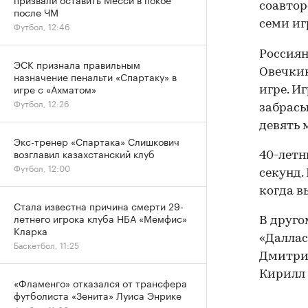
соавтор
после ЧМ
семи иг
Футбол, 12:46
Россиян
ЭСК признала правильным
Овечкин
назначение пенальти «Спартаку» в
игре с «Ахматом»
игре. И
Футбол, 12:26
забрасы
девять 
Экс-тренер «Спартака» Слишкович
возглавил казахстанский клуб
40-летн
Футбол, 12:00
секунд.
когда в
Стала известна причина смерти 29-
летнего игрока клуба НБА «Мемфис»
В друго
Кларка
«Даллас
Баскетбол, 11:25
Дмитрий
Кирилл
«Фламенго» отказался от трансфера
футболиста «Зенита» Луиса Энрике