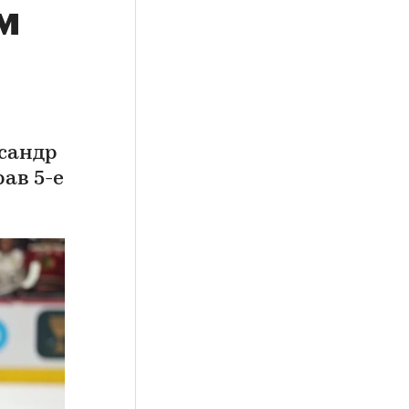
м
сандр
ав 5-е