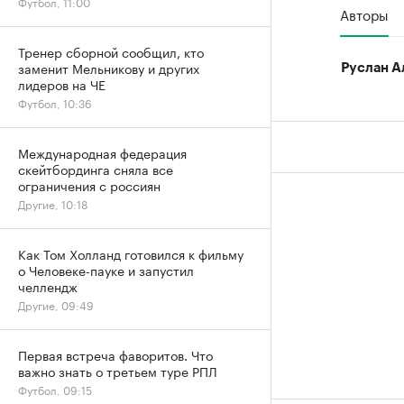
Футбол, 11:00
Авторы
Тренер сборной сообщил, кто
заменит Мельникову и других
Руслан А
лидеров на ЧЕ
Футбол, 10:36
Международная федерация
скейтбординга сняла все
ограничения с россиян
Другие, 10:18
Как Том Холланд готовился к фильму
о Человеке-пауке и запустил
челлендж
Другие, 09:49
Первая встреча фаворитов. Что
важно знать о третьем туре РПЛ
Футбол, 09:15