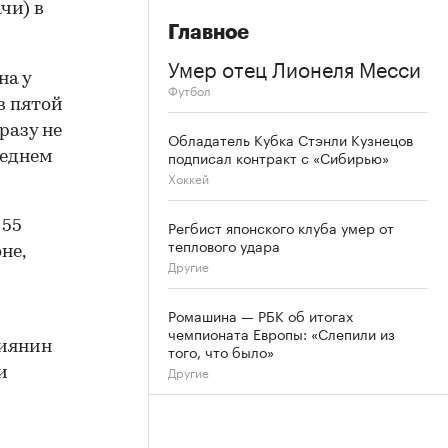
чи) в
Главное
Умер отец Лионеля Месси
на у
Футбол
в пятой
разу не
Обладатель Кубка Стэнли Кузнецов
подписал контракт с «Сибирью»
реднем
Хоккей
Регбист японского клуба умер от
 55
теплового удара
не,
Другие
Ромашина — РБК об итогах
чемпионата Европы: «Слепили из
сиянин
того, что было»
Другие
и