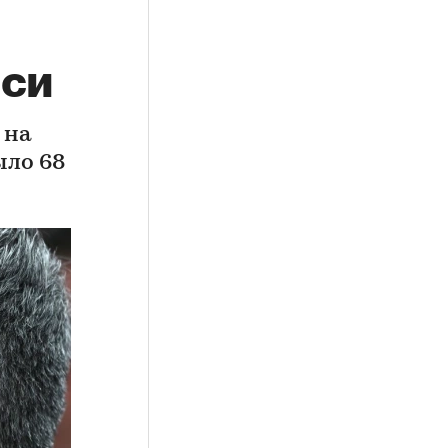
сси
 на
ыло 68