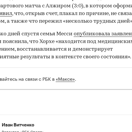
тартового матча с Алжиром (3:0), в котором оформ
аявил
, что, открыв счет, плакал по причине, не связ
м, а также что пережил «несколько трудных дней»
ко дней спустя семья Месси
опубликовала заявле
 пояснила, что Хорхе «находится под медицински
нием, восстанавливается и демонстрирует
иятные результаты в контексте своего состояния».
вайтесь на связи с РБК в
«Максе»
.
00:00
/
00:00
Иван Витченко
Редактор «РБК-Спорт»