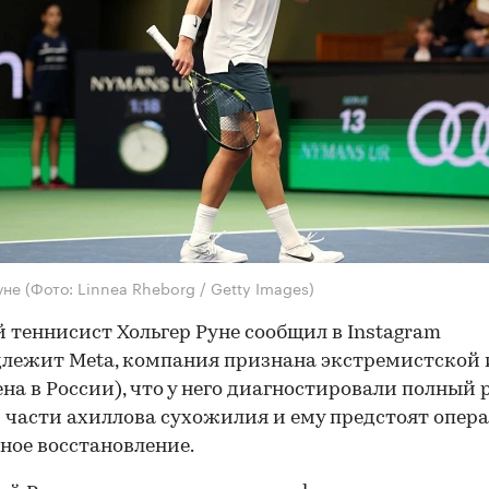
уне
(Фото: Linnea Rheborg / Getty Images)
 теннисист Хольгер Руне сообщил в Instagram
лежит Meta, компания признана экстремистской 
на в России), что у него диагностировали полный
 части ахиллова сухожилия и ему предстоят опер
ное восстановление.