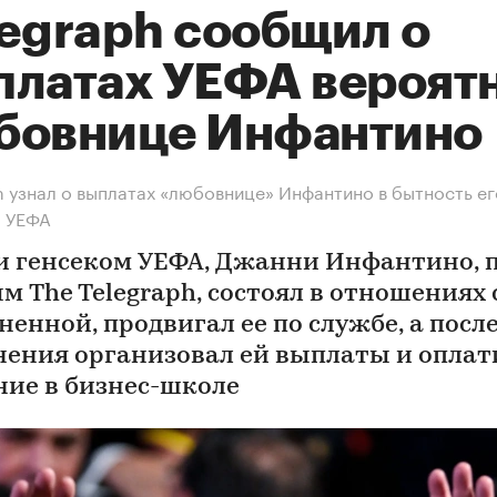
legraph сообщил о
платах УЕФА вероят
бовнице Инфантино
h узнал о выплатах «любовнице» Инфантино в бытность ег
м УЕФА
и генсеком УЕФА, Джанни Инфантино, 
м The Telegraph, состоял в отношениях 
ненной, продвигал ее по службе, а посл
нения организовал ей выплаты и оплат
ние в бизнес-школе