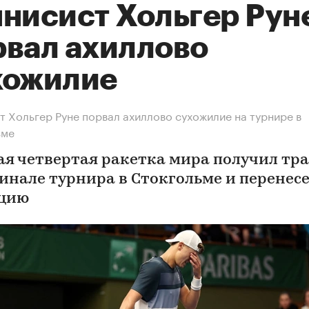
ннисист Хольгер Рун
рвал ахиллово
хожилие
т Хольгер Руне порвал ахиллово сухожилие на турнире в
ьме
я четвертая ракетка мира получил тра
инале турнира в Стокгольме и перенес
цию