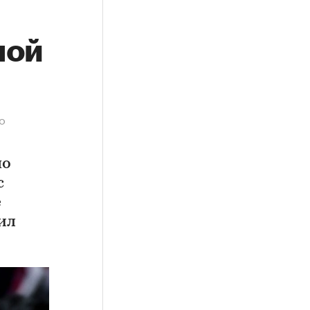
ной
о
по
с
е
ил