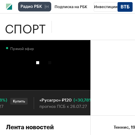
Подписка на РБК
Инвестиции
СПОРТ
Школа управления РБК
РБК Образова
РБК Бизнес-среда
Дискуссионный клу
Прямой эфир
Конференции СПб
Спецпроекты
П
Рынок наличной валюты
(+30,78%)
«Русагро» ₽120
Ozon ₽
Купить
Купить
прогноз ПСБ к 26.07.27
прогноз
Лента новостей
Теннис
⁠,
19