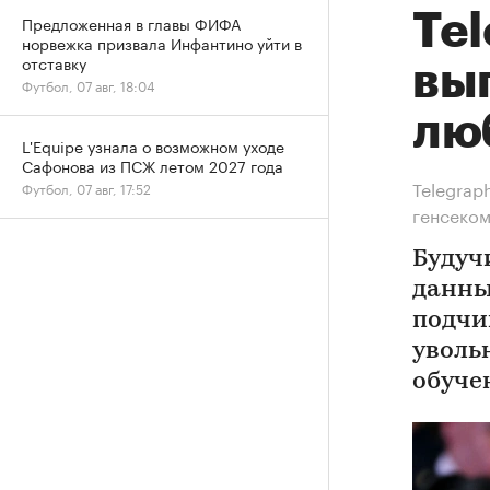
Te
Предложенная в главы ФИФА
норвежка призвала Инфантино уйти в
отставку
вы
Футбол, 07 авг, 18:04
лю
L'Equipe узнала о возможном уходе
Сафонова из ПСЖ летом 2027 года
Telegrap
Футбол, 07 авг, 17:52
генсеко
Будуч
данны
подчи
уволь
обуче