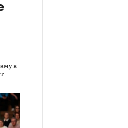
е
вму в
ет