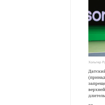
Хольгер Р
Датский
(принад
запреще
верхней
длитель