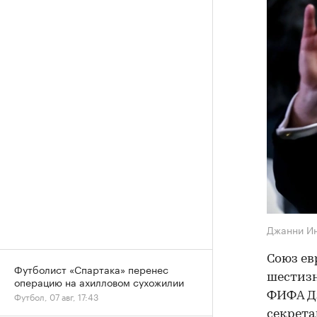
Джанни И
Союз ев
Футболист «Спартака» перенес
шестиз
операцию на ахилловом сухожилии
ФИФА Дж
Футбол, 07 авг, 17:43
секрета