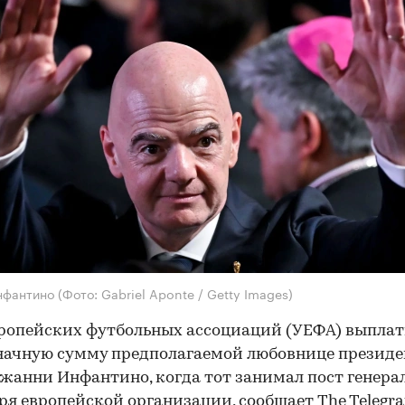
нфантино
(Фото: Gabriel Aponte / Getty Images)
ропейских футбольных ассоциаций (УЕФА) выпла
начную сумму предполагаемой любовнице президе
анни Инфантино, когда тот занимал пост генера
ря европейской организации,
сообщает
The Telegra