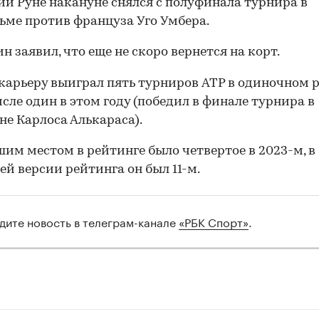
ий Руне накануне снялся с полуфинала турнира в
ьме против француза Уго Умбера.
н заявил, что еще не скоро вернется на корт.
 карьеру выиграл пять турниров ATP в одиночном р
исле один в этом году (победил в финале турнира в
не Карлоса Алькараса).
шим местом в рейтинге было четвертое в 2023-м, в
ей версии рейтинга он был 11-м.
дите новость в телеграм-канале
«РБК Спорт»
.
00:00
/
00:00