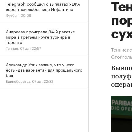
Telegraph сообщил о выплатах УЕФА
Те
вероятной любовнице Инфантино
Футбол, 00:06
по
су
Андреева проиграла 34-й ракетке
мира в третьем круге турнира в
Торонто
Теннис, 07 авг, 22:57
Теннисис
Стокгол
Александр Усик заявил, что у него
Бывша
есть «два варианта» для прощального
боя
полуф
Единоборства, 07 авг, 22:32
опера