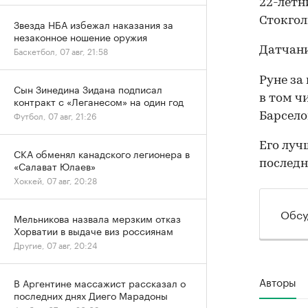
22-летн
Стокгол
Звезда НБА избежал наказания за
незаконное ношение оружия
Датчани
Баскетбол, 07 авг, 21:58
Руне за
Сын Зинедина Зидана подписал
в том ч
контракт с «Леганесом» на один год
Футбол, 07 авг, 21:26
Барсело
Его луч
СКА обменял канадского легионера в
последн
«Салават Юлаев»
Хоккей, 07 авг, 20:28
Обсу
Мельникова назвала мерзким отказ
Хорватии в выдаче виз россиянам
Другие, 07 авг, 20:24
Авторы
В Аргентине массажист рассказал о
последних днях Диего Марадоны