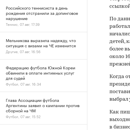
ссылкой
Российского теннисиста в день
рождения отстранили за допинговое
нарушение
По данн
Теннис, 07 авг, 17:39
работал
началис
Мельникова выразила надежду, что
детей, 
ситуация с визами на ЧЕ изменится
более в
Другие, 07 авг, 16:56
около 1
прежне
Федерацию футбола Южной Кореи
обвинили в оплате интимных услуг
Когда о
для судей
Футбол, 07 авг, 16:34
президе
постави
выбрал
Глава Ассоциации футбола
Аргентины заявил о кампании против
сборной на ЧМ
Как пиш
Футбол, 07 авг, 15:52
выходно
в бизне