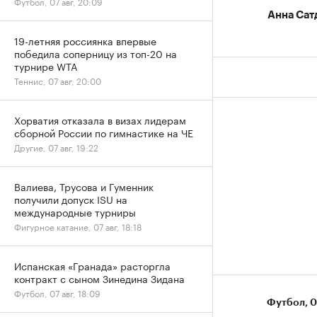
Футбол, 07 авг, 20:09
Анна Сат
19-летняя россиянка впервые
победила соперницу из топ-20 на
турнире WTA
Теннис, 07 авг, 20:00
Хорватия отказала в визах лидерам
сборной России по гимнастике на ЧЕ
Другие, 07 авг, 19:22
Валиева, Трусова и Гуменник
получили допуск ISU на
международные турниры
Фигурное катание, 07 авг, 18:18
Испанская «Гранада» расторгла
контракт с сыном Зинедина Зидана
Футбол, 07 авг, 18:09
Футбол
⁠,
0