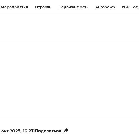
Мероприятия
Отрасли
Недвижимость
Autonews
РБК Ком
ние
РБК Курсы
РБК Life
Тренды
Визионеры
Национальн
б
Исследования
Кредитные рейтинги
Франшизы
Газета
роверка контрагентов
Политика
Экономика
Бизнес
Техно
(+90,76%)
(+34,79%)
5 450
АФК «Система» ₽12
Купить
К
 ПСБ к 29.07.27
прогноз БКС к 15.07.27
Поделиться
 окт 2025, 16:27