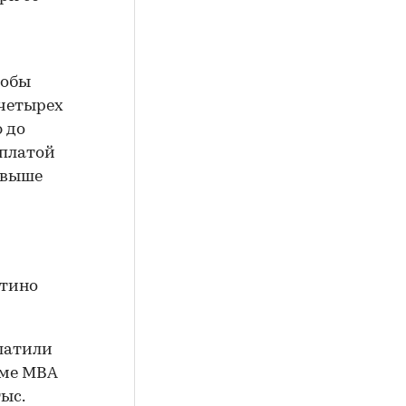
кобы
 четырех
 до
рплатой
 выше
нтино
платили
мме MBA
ыс.