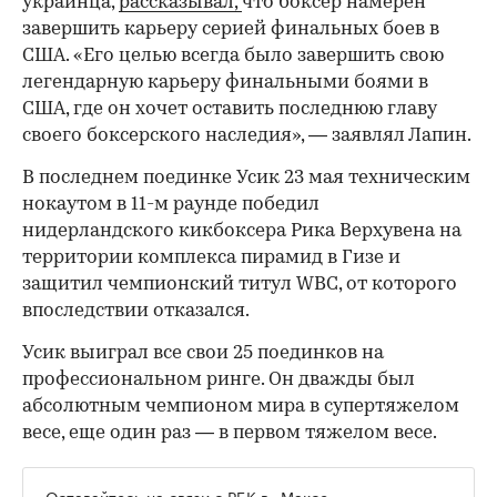
украинца,
рассказывал,
что боксер намерен
завершить карьеру серией финальных боев в
США. «Его целью всегда было завершить свою
легендарную карьеру финальными боями в
США, где он хочет оставить последнюю главу
своего боксерского наследия», — заявлял Лапин.
В последнем поединке Усик 23 мая техническим
нокаутом в 11-м раунде победил
нидерландского кикбоксера Рика Верхувена на
территории комплекса пирамид в Гизе и
защитил чемпионский титул WBC, от которого
впоследствии отказался.
Усик выиграл все свои 25 поединков на
профессиональном ринге. Он дважды был
абсолютным чемпионом мира в супертяжелом
весе, еще один раз — в первом тяжелом весе.
Оставайтесь на связи с РБК в
«Максе»
.