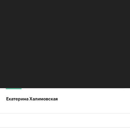
секретаря, а в 2009-м — генеральным
секретарем УЕФА.
Президентом ФИФА он был избран в 2016 году.
Он сменил на этом посту Йозефа Блаттера,
который ушел в отставку после коррупционного
скандала в федерации.
Оставайтесь на связи с РБК в
«Максе»
.
Авторы
Екатерина Халимовская