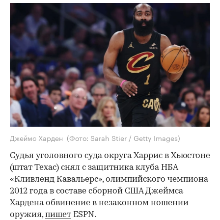
Джеймс Харден
(Фото: Sarah Stier / Getty Images)
Судья уголовного суда округа Харрис в Хьюстоне
(штат Техас) снял с защитника клуба НБА
«Кливленд Кавальерс», олимпийского чемпиона
2012 года в составе сборной США Джеймса
Хардена обвинение в незаконном ношении
оружия,
пишет
ESPN.