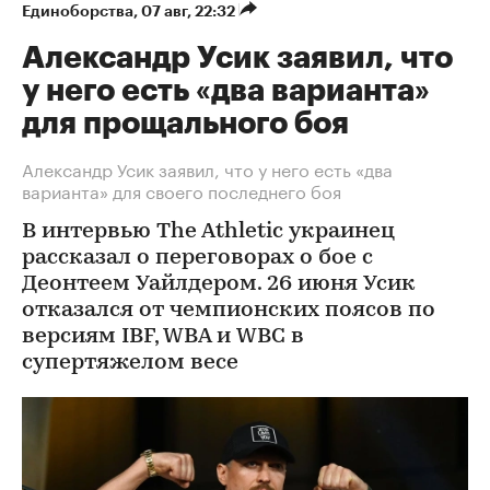
Единоборства
⁠,
07 авг, 22:32
Александр Усик заявил, что
у него есть «два варианта»
для прощального боя
Александр Усик заявил, что у него есть «два
варианта» для своего последнего боя
В интервью The Athletic украинец
рассказал о переговорах о бое с
Деонтеем Уайлдером. 26 июня Усик
отказался от чемпионских поясов по
версиям IBF, WBA и WBC в
супертяжелом весе