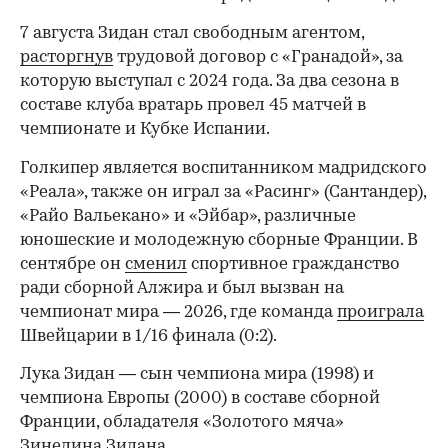
7 августа Зидан стал свободным агентом,
расторгнув
трудовой договор с «Гранадой», за
которую выступал с 2024 года. За два сезона в
составе клуба вратарь провел 45 матчей в
чемпионате и Кубке Испании.
Голкипер является воспитанником мадридского
«Реала», также он играл за «Расинг» (Сантандер),
«Райо Вальекано» и «Эйбар», различные
юношеские и молодежную сборные Франции. В
сентябре он
сменил
спортивное гражданство
ради сборной Алжира и был вызван на
чемпионат мира — 2026, где команда
проиграла
Швейцарии в 1/16 финала (0:2).
00:00
/
00:00
Лука Зидан — сын чемпиона мира (1998) и
чемпиона Европы (2000) в составе сборной
Франции, обладателя «Золотого мяча»
Зинедина Зидана.