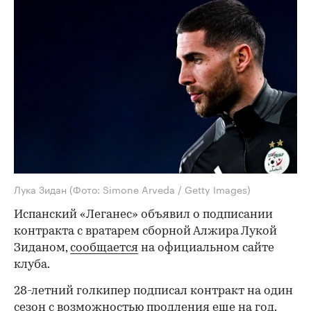
Лука Зидан
(Фото: Simone Arveda / Getty Images)
Испанский «Леганес» объявил о подписании
контракта с вратарем сборной Алжира Лукой
Зиданом,
сообщается
на официальном сайте
клуба.
28-летний голкипер подписал контракт на один
сезон с возможностью продления еще на год.