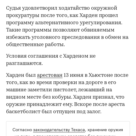
Судья удовлетворил ходатайство окружной
прокуратуры после того, как Харден прошел
программу альтернативного урегулирования.
Такие программы позволяют обвиняемым
избежать уголовного преследования в обмен на
общественные работы.
Условия соглашения с Харденом не
разглашаются.
Харден был
арестован
13 июня в Хьюстоне после
того, как во время проверки на дороге в его
машине заметили пистолет, лежавший на
видном месте без кобуры. Харден признал, что
оружие принадлежит ему. Вскоре после ареста
баскетболист был отпущен под залог.
Согласно
законодательству Техаса
, хранение оружия
00:00
/
00:00
«на виду» в транспортном средстве без лицензии