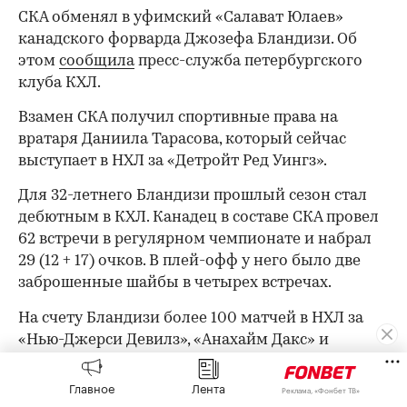
СКА обменял в уфимский «Салават Юлаев»
канадского форварда Джозефа Бландизи. Об
этом
сообщила
пресс-служба петербургского
клуба КХЛ.
Взамен СКА получил спортивные права на
вратаря Даниила Тарасова, который сейчас
выступает в НХЛ за «Детройт Ред Уингз».
Для 32-летнего Бландизи прошлый сезон стал
дебютным в КХЛ. Канадец в составе СКА провел
62 встречи в регулярном чемпионате и набрал
29 (12 + 17) очков. В плей-офф у него было две
заброшенные шайбы в четырех встречах.
На счету Бландизи более 100 матчей в НХЛ за
«Нью-Джерси Девилз», «Анахайм Дакс» и
«Питтсбург Пингвинз».
Главное
Лента
Реклама, «Фонбет ТВ»