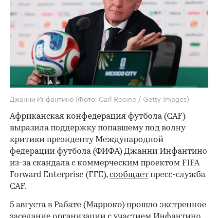
Джанни Инфантино
(Фото: Carl Recine / Getty Images)
Африканская конфедерация футбола (CAF)
выразила поддержку попавшему под волну
критики президенту Международной
федерации футбола (ФИФА) Джанни Инфантино
из-за скандала с коммерческим проектом FIFA
Forward Enterprise (FFE),
сообщает
пресс-служба
СAF.
5 августа в Рабате (Марроко) прошло экстренное
заседание организации с участием Инфантино,