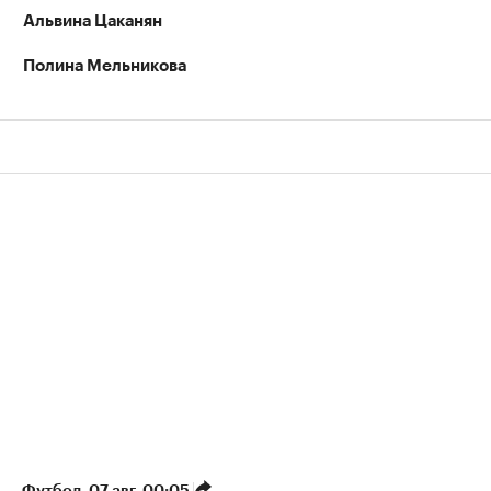
Альвина Цаканян
Полина Мельникова
Футбол
⁠,
07 авг, 00:05