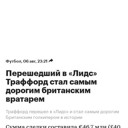
Футбол
⁠,
06 авг, 23:21
Перешедший в «Лидс»
Траффорд стал самым
дорогим британским
вратарем
Траффорд перешел в «Лидс» и стал самым дорогим
британским голкипером в истории
Сумма сделки составила €46,7 млн (£40