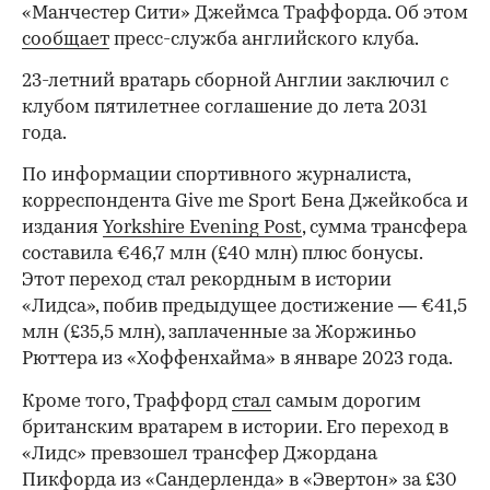
«Манчестер Сити» Джеймса Траффорда. Об этом
сообщает
пресс-служба английского клуба.
23-летний вратарь сборной Англии заключил с
клубом пятилетнее соглашение до лета 2031
года.
По информации спортивного журналиста,
корреспондента Give me Sport Бена Джейкобса и
издания
Yorkshire Evening Post
, сумма трансфера
составила €46,7 млн (£40 млн) плюс бонусы.
Этот переход стал рекордным в истории
«Лидса», побив предыдущее достижение — €41,5
млн (£35,5 млн), заплаченные за Жоржиньо
Рюттера из «Хоффенхайма» в январе 2023 года.
Кроме того, Траффорд
стал
самым дорогим
британским вратарем в истории. Его переход в
«Лидс» превзошел трансфер Джордана
Пикфорда из «Сандерленда» в «Эвертон» за £30