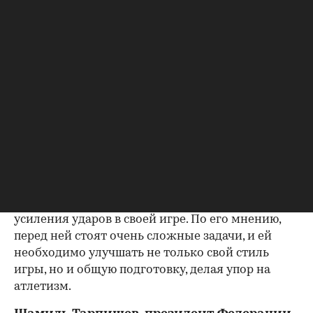
ей стало сложнее: теперь надо отбиваться от
этих соперниц. И надо сказать, что у нее
козырных карт в игре особо-то и нет. То есть
приходится на равных играть со многими
игроками, которые умеют и бить, и бегать, и
делать то же самое. В стиле игры Андреевой не
просматривается доминация, как, к примеру, у
Соболенко. Она играет на равных, и теперь ей
приходится сложно», — сказал Янчук «РБК
Спорт».
Он отметил, что Андреевой следует двигаться в
направлении атлетизма, активизации и
усиления ударов в своей игре. По его мнению,
перед ней стоят очень сложные задачи, и ей
необходимо улучшать не только свой стиль
игры, но и общую подготовку, делая упор на
атлетизм.