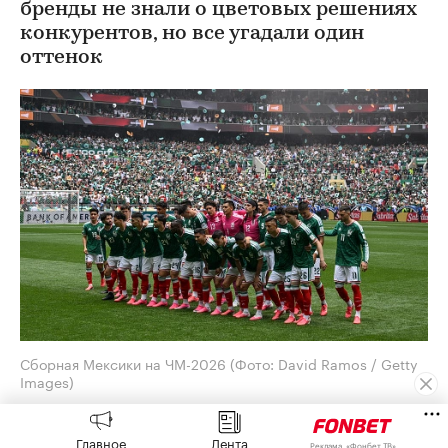
бренды не знали о цветовых решениях
конкурентов, но все угадали один
оттенок
Сборная Мексики на ЧМ-2026
(Фото: David Ramos / Getty
Images)
Генеральный директор Adidas Бьорн Гульден
Главное
Лента
принес извинения за обилие розовых бутс на
Реклама, «Фонбет ТВ»