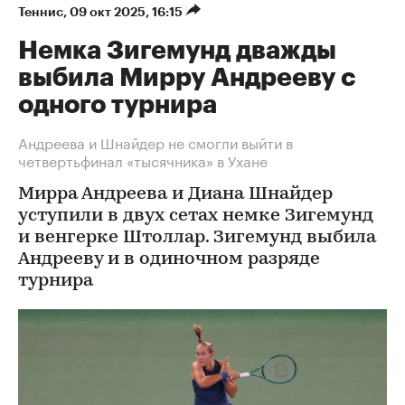
Теннис
⁠,
09 окт 2025, 16:15
Немка Зигемунд дважды
выбила Мирру Андрееву с
одного турнира
Андреева и Шнайдер не смогли выйти в
четвертьфинал «тысячника» в Ухане
Мирра Андреева и Диана Шнайдер
уступили в двух сетах немке Зигемунд
и венгерке Штоллар. Зигемунд выбила
Андрееву и в одиночном разряде
турнира