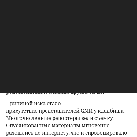
СМИ, которые нарушили неприкосновенность
частной жизни семьи во время прощания с
Хорхе Месси», — написал Касаретто.
Хорхе Месси
скончался
8 августа в возрасте 68
лет в больнице Росарио после продолжительной
болезни. Он был агентом сына на протяжении
его спортивной карьеры.
Церемония прощания с отцом Месси прошла 9
августа в Росарио. Она
проходила
в закрытом
формате при усиленных мерах безопасности. На
похоронах присутствовали только
родственники и близкие друзья семьи.
Причиной иска стало
присутствие представителей СМИ у кладбища.
Многочисленные репортеры вели съемку.
00:00
/
00:00
Опубликованные материалы мгновенно
разошлись по интернету, что и спровоцировало