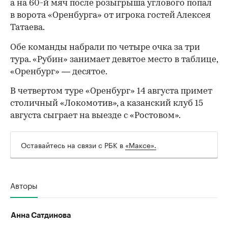
а на 60-й мяч после розыгрыша углового попал
в ворота «Оренбурга» от игрока гостей Алексея
Татаева.
Обе команды набрали по четыре очка за три
тура. «Рубин» занимает девятое место в таблице,
«Оренбург» — десятое.
В четвертом туре «Оренбург» 14 августа примет
столичный «Локомотив», а казанский клуб 15
августа сыграет на выезде с «Ростовом».
Оставайтесь на связи с РБК в
«Максе».
00:00
/
00:00
Авторы
Анна Сатдинова