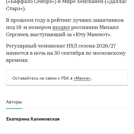
(«Баффало Сейбрз») и Миро Хейсканен («Даллас
Старз»).
В прошлом году в рейтинг лучших защитников
под 18-м номером
входил
россиянин Михаил
Сергачев, выступающий за «Юту Маммот».
Регулярный чемпионат НХЛ сезона-2026/27
начнется в ночь на 30 сентября по московскому
времени.
Оставайтесь на связи с РБК в
«Максе»
.
00:00
/
00:00
Авторы
Екатерина Халимовская