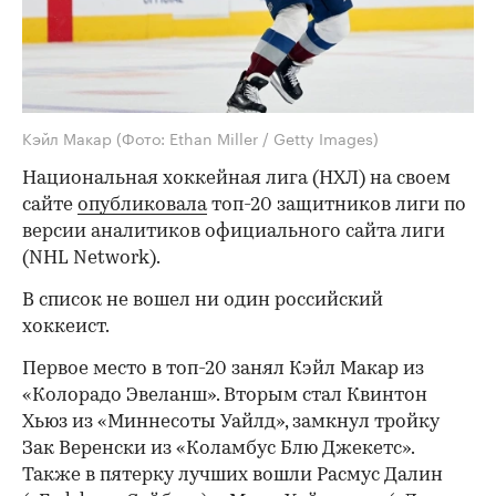
Кэйл Макар
(Фото: Ethan Miller / Getty Images)
Национальная хоккейная лига (НХЛ) на своем
сайте
опубликовала
топ-20 защитников лиги по
версии аналитиков официального сайта лиги
(NHL Network).
В список не вошел ни один российский
хоккеист.
Первое место в топ-20 занял Кэйл Макар из
«Колорадо Эвеланш». Вторым стал Квинтон
Хьюз из «Миннесоты Уайлд», замкнул тройку
Зак Веренски из «Коламбус Блю Джекетс».
Также в пятерку лучших вошли Расмус Далин