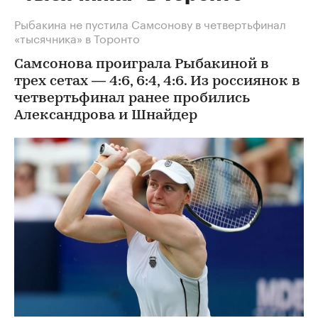
Рыбакина не пустила Самсонову в четвертьфинал
«тысячника» в Торонто
Самсонова проиграла Рыбакиной в
трех сетах — 4:6, 6:4, 4:6. Из россиянок в
четвертьфинал ранее пробились
Александрова и Шнайдер