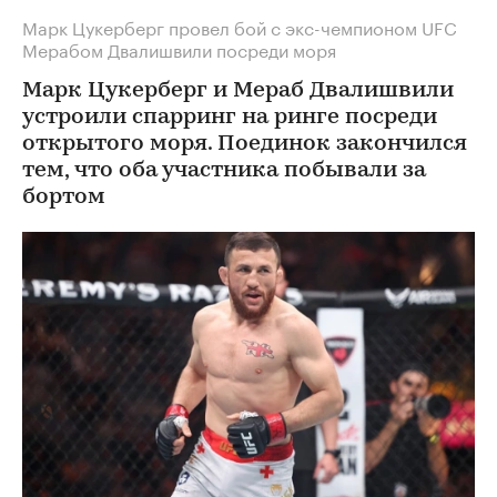
Марк Цукерберг провел бой с экс-чемпионом UFC
Мерабом Двалишвили посреди моря
Марк Цукерберг и Мераб Двалишвили
устроили спарринг на ринге посреди
открытого моря. Поединок закончился
тем, что оба участника побывали за
бортом