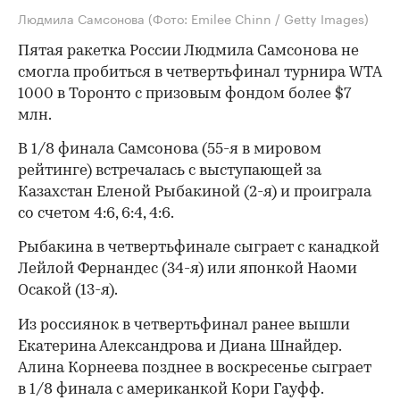
Людмила Самсонова
(Фото: Emilee Chinn / Getty Images)
Пятая ракетка России Людмила Самсонова не
смогла пробиться в четвертьфинал турнира WTA
1000 в Торонто с призовым фондом более $7
млн.
В 1/8 финала Самсонова (55-я в мировом
рейтинге) встречалась с выступающей за
Казахстан Еленой Рыбакиной (2-я) и проиграла
со счетом 4:6, 6:4, 4:6.
Рыбакина в четвертьфинале сыграет с канадкой
Лейлой Фернандес (34-я) или японкой Наоми
Осакой (13-я).
Из россиянок в четвертьфинал ранее вышли
Екатерина Александрова и Диана Шнайдер.
Алина Корнеева позднее в воскресенье сыграет
в 1/8 финала с американкой Кори Гауфф.