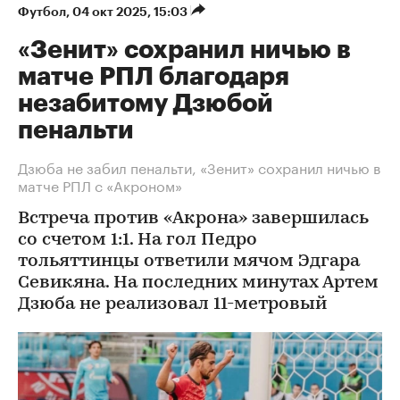
Футбол
⁠,
04 окт 2025, 15:03
«Зенит» сохранил ничью в
матче РПЛ благодаря
незабитому Дзюбой
пенальти
Дзюба не забил пенальти, «Зенит» сохранил ничью в
матче РПЛ с «Акроном»
Встреча против «Акрона» завершилась
со счетом 1:1. На гол Педро
тольяттинцы ответили мячом Эдгара
Севикяна. На последних минутах Артем
Дзюба не реализовал 11-метровый