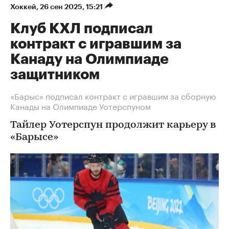
Хоккей
⁠,
26 сен 2025, 15:21
Клуб КХЛ подписал
контракт с игравшим за
Канаду на Олимпиаде
защитником
«Барыс» подписал контракт с игравшим за сборную
Канады на Олимпиаде Уотерспуном
Тайлер Уотерспун продолжит карьеру в
«Барысе»