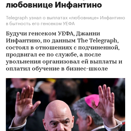
любовнице Инфантино
Telegraph узнал о выплатах «любовнице» Инфантино
в бытность его генсеком УЕФА
Будучи генсеком УЕФА, Джанни
Инфантино, по данным The Telegraph,
состоял в отношениях с подчиненной,
продвигал ее по службе, а после
увольнения организовал ей выплаты и
оплатил обучение в бизнес-школе