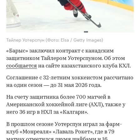
Тайлер Уотерспун
(Фото: Elsa / Getty Images)
«Барыс» заключил контракт с канадским
защитником Тайлером Уотерспуном. Об этом
сообщается
на сайте казахстанского клуба КХЛ.
Соглашение с 32-летним хоккеистом рассчитано
на один сезон — до 31 мая 2026 года.
На счету защитника более 700 матчей в
Американской хоккейной лиге (АХЛ), также у
него 36 игр в НХЛ за «Калгари».
В прошлом сезоне Уотерспун играл за фарм-
клуб «Монреаля» «Лаваль Рокет», где в 79
матчах отметился двумя шайбами и 16