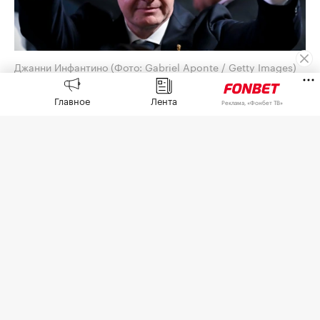
Джанни Инфантино
(Фото: Gabriel Aponte / Getty Images)
Союз европейских футбольных ассоциаций
Главное
Лента
Реклама, «Фонбет ТВ»
(УЕФА) выплатил шестизначную сумму
предполагаемой любовнице президента ФИФА
Джанни Инфантино, когда тот занимал пост
генерального секретаря европейской
организации,
сообщает
The Telegraph со
ссылкой на собственное расследование.
По данным газеты, женщина, которую газета не
называет, работала на административной
должности, когда у них якобы начались
отношения. Инфантино, который женат и имеет
четырех детей, как отмечает издание,
способствовал ее повышению до более