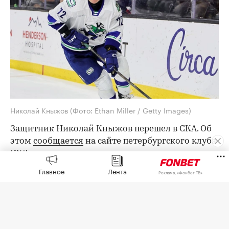
Николай Кныжов
(Фото: Ethan Miller / Getty Images)
Защитник Николай Кныжов перешел в СКА. Об
этом
сообщается
на сайте петербургского клуба
КХЛ.
Главное
Лента
Реклама, «Фонбет ТВ»
Срок соглашения с 28-летним хоккеистом
составил два года.
Кныжов уже выступал в системе СКА с 2016 по
2019 год, но в КХЛ сыграл только три матча в