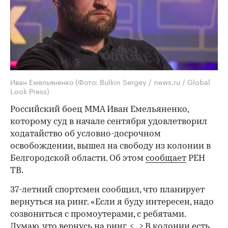
Иван Емельяненко
(Фото: Bulkin Sergey / news.ru / Global
Look Press)
Российский боец ММА Иван Емельяненко,
которому суд в начале сентября удовлетворил
ходатайство об условно-досрочном
освобождении, вышел на свободу из колонии в
Белгородской области. Об этом
сообщает
РЕН
ТВ.
37-летний спортсмен сообщил, что планирует
вернуться на ринг. «Если я буду интересен, надо
созвониться с промоутерами, с ребятами.
Думаю, что вернусь на ринг. <...> В колонии есть