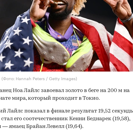
с
(Фото: Hannah Peters / Getty Images)
нец Ноа Лайлс завоевал золото в беге на 200 м на
ате мира, который проходит в Токио.
ий Лайлс показал в финале результат 19,52 секунды
стал его соотечественник Кенни Беднарек (19,58),
 — ямаец Брайан Левелл (19,64).