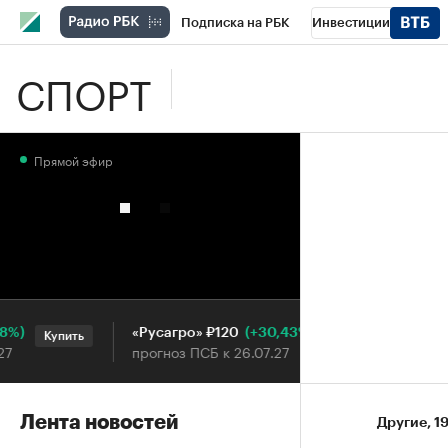
Подписка на РБК
Инвестиции
СПОРТ
Школа управления РБК
РБК Образова
РБК Бизнес-среда
Дискуссионный клу
Прямой эфир
Конференции СПб
Спецпроекты
П
Рынок наличной валюты
(+30,43%)
«Русагро» ₽120
Ozon ₽
Купить
Купить
прогноз ПСБ к 26.07.27
прогноз
Лента новостей
Другие
⁠,
1