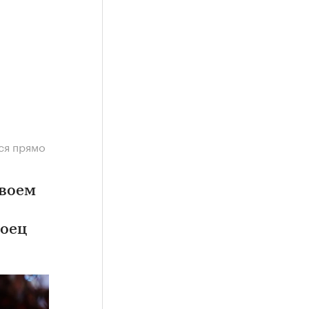
ся прямо
своем
боец