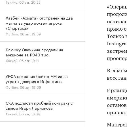
Теннис, 06 авг, 20:22
«Операц
продолж
Хавбек «Ахмата» отстранен на два
начинае
матча за удар локтем игрока
«Спартака»
прямо с
Футбол, 06 авг, 19:39
Только 
Instagr
Клюшку Овечкина продали на
экстрем
аукционе за ₽940 тыс.
проопер
Хоккей, 06 авг, 19:11
В самом
УЕФА сохранил бойкот ЧМ из-за
восстан
утраты доверия к Инфантино
Футбол, 06 авг, 19:09
Ирланде
америка
СКА подписал пробный контракт с
останов
сыном Игоря Ларионова
признал
Хоккей, 06 авг, 18:34
Макгре