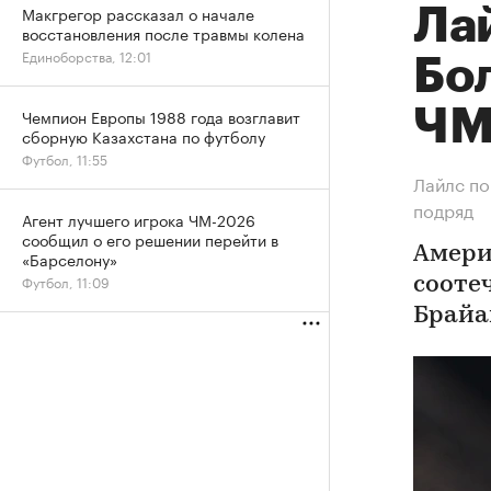
Макгрегор рассказал о начале
Ла
восстановления после травмы колена
Единоборства, 12:01
Бол
ЧМ
Чемпион Европы 1988 года возглавит
сборную Казахстана по футболу
Футбол, 11:55
Лайлс по
подряд
Агент лучшего игрока ЧМ-2026
сообщил о его решении перейти в
Амери
«Барселону»
Футбол, 11:09
сооте
Брайа