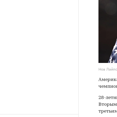
Ноа Лайл
Америка
чемпион
28-летн
Вторым 
третьим