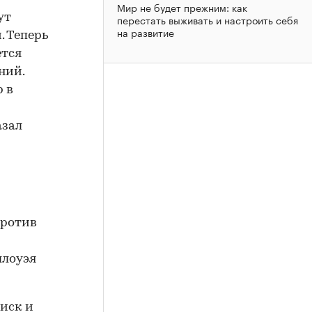
Мир не будет прежним: как
ут
перестать выживать и настроить себя
на развитие
. Теперь
ется
ний.
р в
азал
против
ллоуэя
иск и