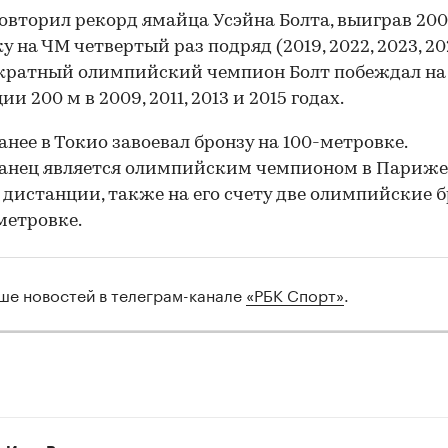
овторил рекорд ямайца Усэйна Болта, выиграв 200
у на ЧМ четвертый раз подряд (2019, 2022, 2023, 20
кратный олимпийский чемпион Болт побеждал на
и 200 м в 2009, 2011, 2013 и 2015 годах.
анее в Токио завоевал бронзу на 100-метровке.
анец является олимпийским чемпионом в Париже
 дистанции, также на его счету две олимпийские 
метровке.
ше новостей в телеграм-канале
«РБК Спорт»
.
00:00
/
00:00