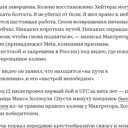
ия завершена. Колено восстановлено. Хейтеры мог
ать болтать. Я не убегал от боли. Я шел прямо к ней
тся настоящая работа. Сезон возвращения начина
ейчас. Никаких коротких путей. Никаких оправда
воля, чтобы снова подняться», — написал Макгрего
am (принадлежит Meta, компания признана
истской и запрещена в России) под видео, где пок
ированное колено.
 видео он заявил, что находится «на пути к
овлению», и его «настрой непобедим».
ц 12 июля провел первый бой в UFC за пять лет — 
нца Макса Холлоуэя. Спустя минуту поединок
был
лен
из-за травмы правого колена у Макгрегора, Хо
и победителем.
гор
порвал
переднюю крестообразную связку и мен