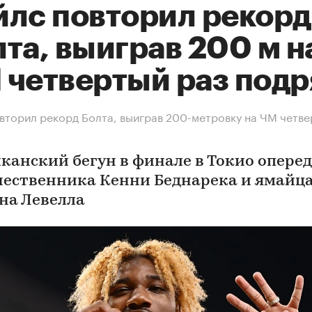
йлс повторил рекорд
та, выиграв 200 м н
 четвертый раз подр
вторил рекорд Болта, выиграв 200-метровку на ЧМ четве
канский бегун в финале в Токио опере
чественника Кенни Беднарека и ямайц
на Левелла