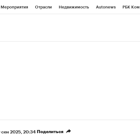
Мероприятия
Отрасли
Недвижимость
Autonews
РБК Ком
ние
РБК Курсы
РБК Life
Тренды
Визионеры
Национальн
б
Исследования
Кредитные рейтинги
Франшизы
Газета
роверка контрагентов
Политика
Экономика
Бизнес
Техно
(+86,9%)
(+30,38%)
5 450
АФК «Система» ₽12
Купить
К
 ПСБ к 29.07.27
прогноз БКС к 15.07.27
Поделиться
9 сен 2025, 20:34