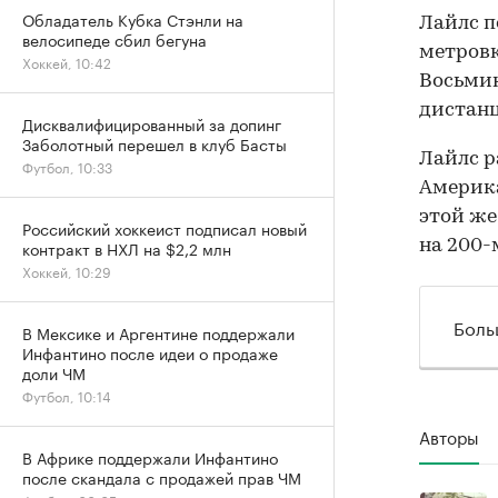
Обладатель Кубка Стэнли на
Лайлс п
велосипеде сбил бегуна
метровк
Хоккей, 10:42
Восьми
дистанци
Дисквалифицированный за допинг
Заболотный перешел в клуб Басты
Лайлс р
Футбол, 10:33
Америк
этой же
Российский хоккеист подписал новый
на 200-
контракт в НХЛ на $2,2 млн
Хоккей, 10:29
Боль
В Мексике и Аргентине поддержали
Инфантино после идеи о продаже
доли ЧМ
Футбол, 10:14
Авторы
В Африке поддержали Инфантино
после скандала с продажей прав ЧМ