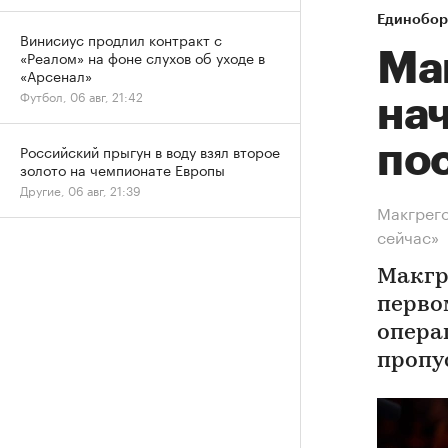
Единобор
Винисиус продлил контракт с
«Реалом» на фоне слухов об уходе в
Ма
«Арсенал»
Футбол, 06 авг, 21:42
на
по
Российский прыгун в воду взял второе
золото на чемпионате Европы
Другие, 06 авг, 21:39
Макгрего
сейчас»
Макгр
первом
опера
пропу