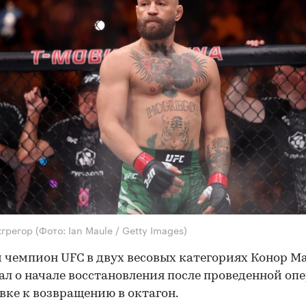
кгрегор
(Фото: Ian Maule / Getty Images)
чемпион UFC в двух весовых категориях Конор М
ал о начале восстановления после проведенной оп
вке к возвращению в октагон.