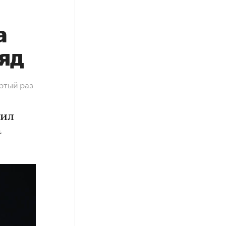
а
яд
ртый раз
дил
а