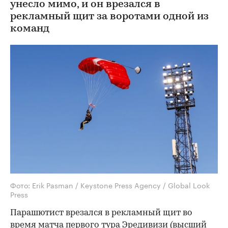
унесло мимо, и он врезался в
рекламный щит за воротами одной из
команд
Фото: Erik Pasman / Keystone Press Agency / Global Look
Press
Парашютист врезался в рекламный щит во
время матча первого тура Эредивизи (высший