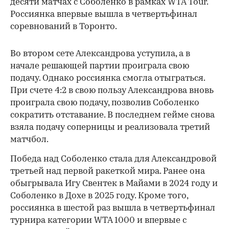
десяти матчах с Соболенко в рамках WTA Tour.
Россиянка впервые вышла в четвертьфинал
соревнований в Торонто.
Во втором сете Александрова уступила, а в
начале решающей партии проиграла свою
подачу. Однако россиянка смогла отыграться.
При счете 4:2 в свою пользу Александрова вновь
проиграла свою подачу, позволив Соболенко
сократить отставание. В последнем гейме снова
взяла подачу соперницы и реализовала третий
матчбол.
00:00
/
00:00
Победа над Соболенко стала для Александровой
третьей над первой ракеткой мира. Ранее она
обыгрывала Игу Свентек в Майами в 2024 году и
Соболенко в Дохе в 2025 году. Кроме того,
россиянка в шестой раз вышла в четвертьфинал
турнира категории WTA 1000 и впервые с