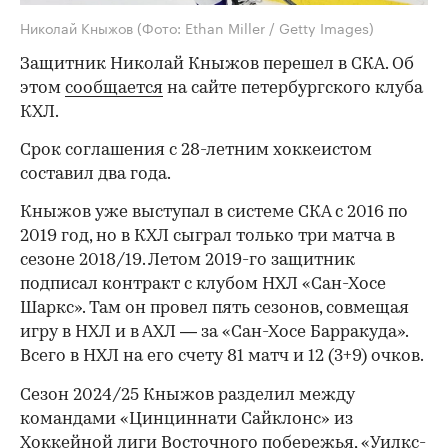
Николай Кныжов
(Фото: Ethan Miller / Getty Images)
Защитник Николай Кныжов перешел в СКА. Об
этом
сообщается
на сайте петербургского клуба
КХЛ.
Срок соглашения с 28-летним хоккеистом
составил два года.
Кныжов уже выступал в системе СКА с 2016 по
2019 год, но в КХЛ сыграл только три матча в
сезоне 2018/19. Летом 2019-го защитник
подписал контракт с клубом НХЛ «Сан-Хосе
Шаркс». Там он провел пять сезонов, совмещая
игру в НХЛ и в АХЛ — за «Сан-Хосе Барракуда».
Всего в НХЛ на его счету 81 матч и 12 (3+9) очков.
Сезон 2024/25 Кныжов разделил между
командами «Цинциннати Сайклонс» из
Хоккейной лиги Восточного побережья, «Уилкс-