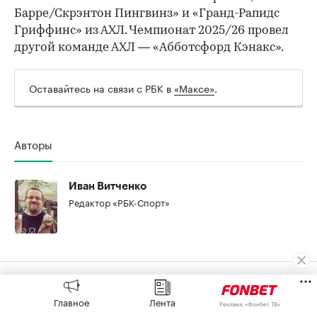
Барре/Скрэнтон Пингвинз» и «Гранд-Рапидс
Гриффинс» из АХЛ. Чемпионат 2025/26 провел
другой команде АХЛ — «Абботсфорд Кэнакс».
Оставайтесь на связи с РБК в
«Максе»
.
00:00
/
00:00
Авторы
Иван Витченко
Редактор «РБК-Спорт»
Главное
Лента
Реклама, «Фонбет ТВ»