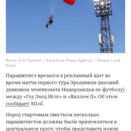
Фото: Erik Pasman / Keystone Press Agency / Global Look
Press
Парашютист врезался в рекламный щит во
время матча первого тура Эредивизи (высший
дивизион чемпионата Нидерландов по футболу)
между «Гоу Эхед Иглс» и «Виллем II». Об этом
сообщает
AD.nl.
Перед стартовым свистком несколько
парашютистов должны были приземлиться в
центральном круге, чтобы представить новую