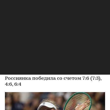
Теннис
⁠,
09 авг, 08:30
Александрова обыграла
первую ракетку мира
Соболенко на турнире WTA
Россиянка победила со счетом 7:6 (7:3),
4:6, 6:4