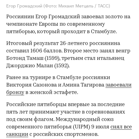
Егор Громадский
(Фото: Михаил Метцель / ТАСС)
Россиянин Егор Громадский завоевал золото на
чемпионате Европы по современному
пятиборью, который проходит в Стамбуле.
Итоговый результат 26-летнего россиянина
составил 1606 баллов. Второе место занял венгр
Ботонд Тамаш (1599), третьим стал итальянец
Джорджио Малан (1592).
Ранее на турнире в Стамбуле россиянки
Виктория Сазонова и Амина Тагирова
завоевали
бронзу
в женской эстафете.
Российские пятиборцы впервые за последние
пять лет принимают участие в соревнованиях
под своим флагом. Международный союз
современного пятиборья (UIPM) 9 июля
снял все
санкции
с российских спортсменов.