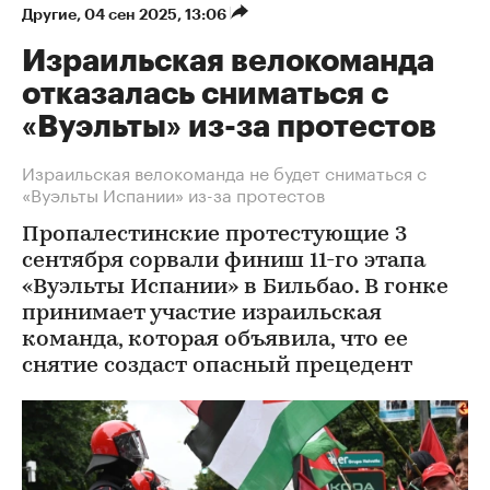
Другие
⁠,
04 сен 2025, 13:06
Израильская велокоманда
отказалась сниматься с
«Вуэльты» из-за протестов
Израильская велокоманда не будет сниматься с
«Вуэльты Испании» из-за протестов
Пропалестинские протестующие 3
сентября сорвали финиш 11-го этапа
«Вуэльты Испании» в Бильбао. В гонке
принимает участие израильская
команда, которая объявила, что ее
снятие создаст опасный прецедент