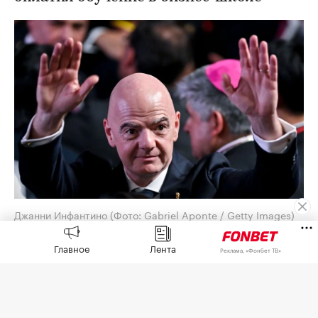
Джанни Инфантино
(Фото: Gabriel Aponte / Getty Images)
Союз европейских футбольных ассоциаций
Главное
Лента
Реклама, «Фонбет ТВ»
(УЕФА) выплатил шестизначную сумму
предполагаемой любовнице президента ФИФА
Джанни Инфантино, когда тот занимал пост
генерального секретаря европейской