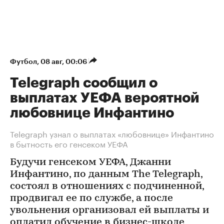
Футбол
⁠,
08 авг, 00:06
Telegraph сообщил о
выплатах УЕФА вероятной
любовнице Инфантино
Telegraph узнал о выплатах «любовнице» Инфантино
в бытность его генсеком УЕФА
Будучи генсеком УЕФА, Джанни
Инфантино, по данным The Telegraph,
состоял в отношениях с подчиненной,
продвигал ее по службе, а после
увольнения организовал ей выплаты и
оплатил обучение в бизнес-школе