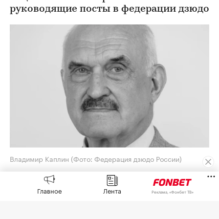
руководящие посты в федерации дзюдо
Владимир Каплин
(Фото: Федерация дзюдо России)
Заслуженный тренер СССР, бывший вице-
президент Федерации дзюдо России (ФДР)
Главное
Лента
Реклама, «Фонбет ТВ»
Владимир Каплин умер в возрасте 77 лет. Об
этом
сообщается
на сайте организации.