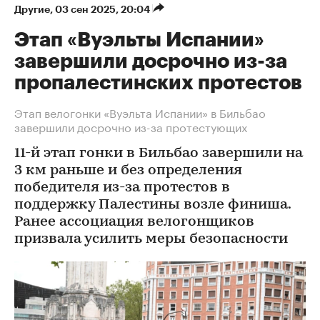
Другие
⁠,
03 сен 2025, 20:04
Этап «Вуэльты Испании»
завершили досрочно из-за
пропалестинских протестов
Этап велогонки «Вуэльта Испании» в Бильбао
завершили досрочно из-за протестующих
11-й этап гонки в Бильбао завершили на
3 км раньше и без определения
победителя из-за протестов в
поддержку Палестины возле финиша.
Ранее ассоциация велогонщиков
призвала усилить меры безопасности