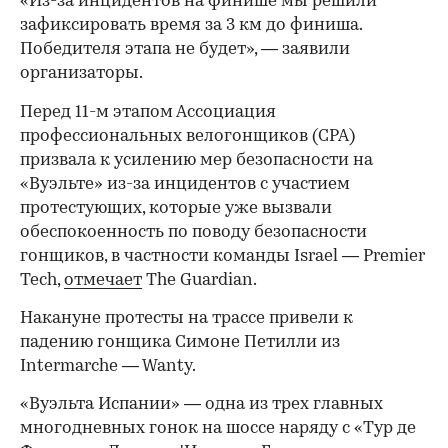
«Из-за инцидентов на финише мы решили
зафиксировать время за 3 км до финиша.
Победителя этапа не будет», — заявили
организаторы.
Перед 11-м этапом Ассоциация
профессиональных велогонщиков (CPA)
призвала к усилению мер безопасности на
«Вуэльте» из-за инцидентов с участием
протестующих, которые уже вызвали
обеспокоенность по поводу безопасности
гонщиков, в частности команды Israel — Premier
Tech,
отмечает
The Guardian.
00:00
/
00:00
Накануне протесты на трассе привели к
падению гонщика Симоне Петилли из
Intermarche — Wanty.
«Вуэльта Испании» — одна из трех главных
многодневных гонок на шоссе наряду с «Тур де