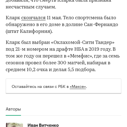
добавили, что смерть Кларка была признана
несчастным случаем.
Кларк
скончался
11 мая. Тело спортсмена было
обнаружено в его доме в долине Сан-Фернандо
(штат Калифорния).
Кларк был выбран «Оклахомой-Сити Тандер»
под 21-м номером на драфте НБА в 2019 году. В
том же году он перешел в «Мемфис», где за семь
сезонов провел более 300 матчей, набирая в
среднем 10,2 очка и делая 5,5 подбора.
Оставайтесь на связи с РБК в
«Максе»
.
00:00
/
00:00
Авторы
Иван Витченко