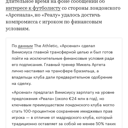
длительное время на фоне сообщений об
интересе к футболисту
со стороны лондонского
«Арсенала», но «Реалу» удалось достичь
компромисса с игроком по финансовым
условиям.
По
данным
The Athletic, «Арсенал» сделал
00:00
/
00:00
Винисиуса главной трансферной целью и был готов
пойти на исключительные финансовые условия ради
его подписания. Главный тренер Микель Артета
лично настаивал на трансфере бразильца, а
владельцы клуба дали предварительное одобрение
на сделку.
«Арсенал» предлагал Винисиусу зарплату на уровне
предложения «Реала» (около €24 млн в год), но
ключевым преимуществом лондонского клуба могло
стать 100-процентное сохранение имиджевых прав
игрока — в отличие от мадридского клуба, который
традиционно оставляет за собой не менее 50% таких