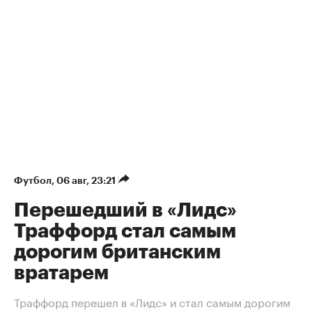
Футбол
⁠,
06 авг, 23:21
Перешедший в «Лидс»
Траффорд стал самым
дорогим британским
вратарем
Траффорд перешел в «Лидс» и стал самым дорогим