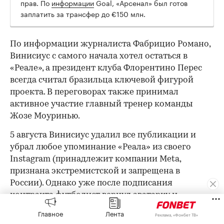
прав. По
информации
Goal, «Арсенал» был готов
заплатить за трансфер до €150 млн.
По информации журналиста Фабрицио Романо,
Винисиус с самого начала хотел остаться в
«Реале», а президент клуба Флорентино Перес
всегда считал бразильца ключевой фигурой
проекта. В переговорах также принимал
активное участие главный тренер команды
Жозе Моуринью.
5 августа Винисиус удалил все публикации и
убрал любое упоминание «Реала» из своего
Instagram (принадлежит компании Meta,
признана экстремистской и запрещена в
России). Однако уже после подписания
контракта футболист вернул аватарку и
выложил фото, на котором целует эмблему
Главное
Лента
Реклама, «Фонбет ТВ»
«Реала».