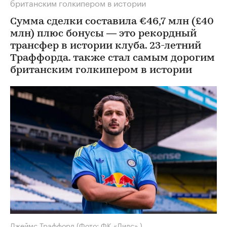
британским голкипером в истории
Сумма сделки составила €46,7 млн (£40
млн) плюс бонусы — это рекордный
трансфер в истории клуба. 23-летний
Траффорда. также стал самым дорогим
британским голкипером в истории
Джеймс Траффорд
(Фото: ФК «Лидс» )