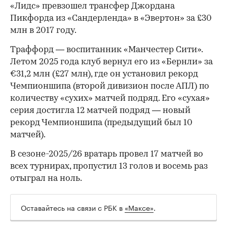
«Лидс» превзошел трансфер Джордана
Пикфорда из «Сандерленда» в «Эвертон» за £30
млн в 2017 году.
Траффорд — воспитанник «Манчестер Сити».
Летом 2025 года клуб вернул его из «Бернли» за
€31,2 млн (£27 млн), где он установил рекорд
00:00
/
00:00
Чемпионшипа (второй дивизион после АПЛ) по
количеству «сухих» матчей подряд. Его «сухая»
серия достигла 12 матчей подряд — новый
рекорд Чемпионшипа (предыдущий был 10
матчей).
В сезоне-2025/26 вратарь провел 17 матчей во
всех турнирах, пропустил 13 голов и восемь раз
отыграл на ноль.
Оставайтесь на связи с РБК в
«Максе»
.