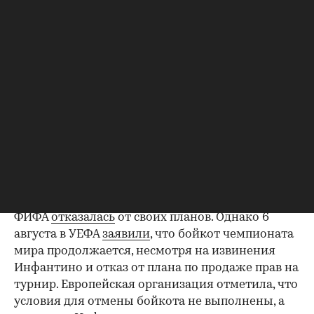
млрд внешним инвесторам.
Планы ФИФА привели к официальному отказу
от поддержки Инфантино на предстоящих
выборах со стороны ряда европейских
федераций, в том числе Швеции, Уэльса и
Сербии.
УЕФА и все 55 входящих в нее национальных
федераций
заявили о бойкоте соревнований
под
эгидой ФИФА. The Telegraph также писала, что
УЕФА
выдвинул
ультиматум Инфантино: уйти в
отставку или столкнуться с вотумом недоверия.
ФИФА
отказалась
от своих планов. Однако 6
августа в УЕФА
заявили
, что бойкот чемпионата
мира продолжается, несмотря на извинения
Инфантино и отказ от плана по продаже прав на
турнир. Европейская организация отметила, что
условия для отмены бойкота не выполнены, а