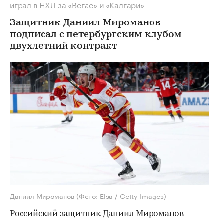
играл в НХЛ за «Вегас» и «Калгари»
Защитник Даниил Мироманов
подписал с петербургским клубом
двухлетний контракт
Даниил Мироманов
(Фото: Elsa / Getty Images)
Российский защитник Даниил Мироманов