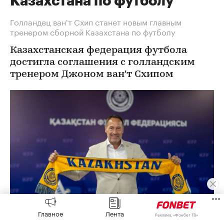
Казахстана по футболу
Голландец ван'т Схип станет новым главным
тренером сборной Казахстана по футболу
Казахстанская федерация футбола
достигла соглашения с голландским
тренером Джоном ван'т Схипом
Главное
Лента
Реклама, «Фонбет ТВ»