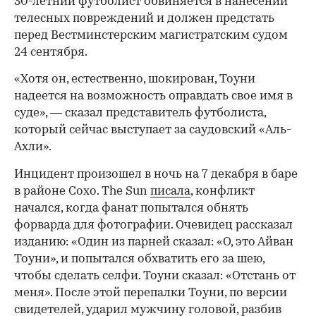
30-летний футболист обвиняется в нанесении
телесных повреждений и должен предстать
перед Вестминстерским магистратским судом
24 сентября.
«Хотя он, естественно, шокирован, Тоуни
надеется на возможность оправдать свое имя в
суде», — сказал представитель футболиста,
который сейчас выступает за саудовский «Аль-
Ахли».
Инцидент произошел в ночь на 7 декабря в баре
в районе Сохо. The Sun
писала
, конфликт
начался, когда фанат попытался обнять
форварда для фотографии. Очевидец рассказал
изданию: «Один из парней сказал: «О, это Айван
Тоуни», и попытался обхватить его за шею,
чтобы сделать селфи. Тоуни сказал: «Отстань от
меня». После этой перепалки Тоуни, по версии
свидетелей, ударил мужчину головой, разбив
00:00
/
00:00