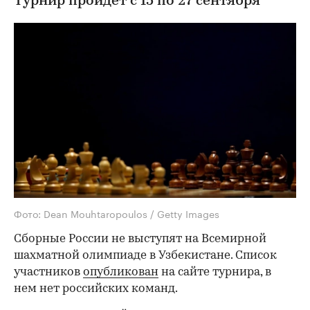
Турнир пройдет с 15 по 27 сентября
Фото: Dean Mouhtaropoulos / Getty Images
Сборные России не выступят на Всемирной
шахматной олимпиаде в Узбекистане. Список
участников
опубликован
на сайте турнира, в
нем нет российских команд.