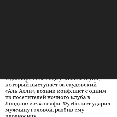
Футбол
⁠,
07 авг, 13:50
Футболисту сборной Англии
предъявили обвинение в
нападении в ночном клубе
Футболисту сборной Англии Тоуни предъявили
обвинение в нападении в ночном клубе
В декабре 2025 года у Айвана Тоуни,
который выступает за саудовский
«Аль-Ахли», возник конфликт с одним
из посетителей ночного клуба в
Лондоне из-за селфи. Футболист ударил
мужчину головой, разбив ему
переносицу