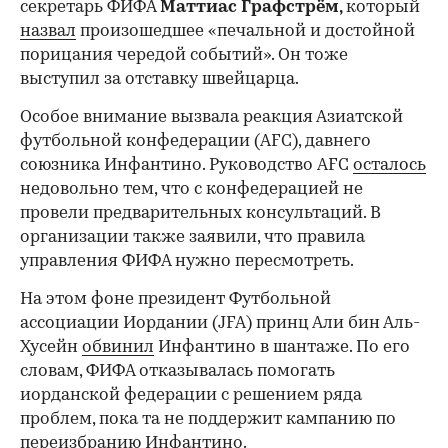
секретарь ФИФА
Маттиас Графстрём,
который
назвал
произошедшее «печальной и достойной
порицания чередой событий». Он тоже
выступил за отставку швейцарца.
Особое внимание вызвала реакция Азиатской
футбольной конфедерации (AFC), давнего
союзника Инфантино. Руководство AFC
осталось
недовольно тем, что с конфедерацией не
провели предварительных консультаций. В
организации также заявили, что правила
управления ФИФА нужно пересмотреть.
На этом фоне президент Футбольной
ассоциации Иордании (JFA) принц Али бин Аль-
Хусейн
обвинил
Инфантино в шантаже. По его
словам, ФИФА отказывалась помогать
иорданской федерации с решением ряда
проблем, пока та не поддержит кампанию по
переизбранию Инфантино.