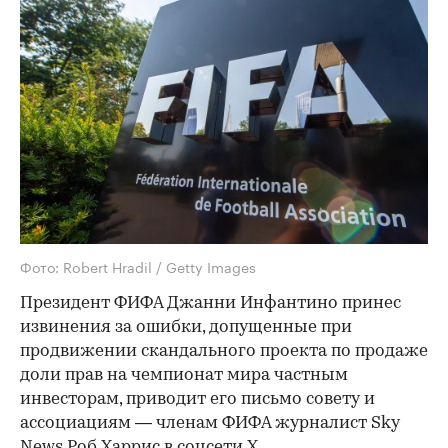
Фото: Robert Hradil / Getty Images
Президент ФИФА Джанни Инфантино принес
извинения за ошибки, допущенные при
продвижении скандального проекта по продаже
доли прав на чемпионат мира частным
инвесторам, приводит его письмо совету и
ассоциациям — членам ФИФА журналист Sky
News Роб Харрис в соцсети Х.