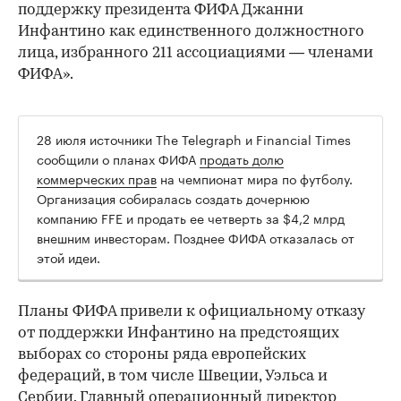
поддержку президента ФИФА Джанни
Инфантино как единственного должностного
лица, избранного 211 ассоциациями — членами
ФИФА».
28 июля источники The Telegraph и Financial Times
сообщили о планах ФИФА
продать долю
коммерческих прав
на чемпионат мира по футболу.
Организация собиралась создать дочернюю
компанию FFE и продать ее четверть за $4,2 млрд
внешним инвесторам. Позднее ФИФА отказалась от
этой идеи.
00:00
/
00:00
Планы ФИФА привели к официальному отказу
от поддержки Инфантино на предстоящих
выборах со стороны ряда европейских
федераций, в том числе Швеции, Уэльса и
Сербии. Главный операционный директор