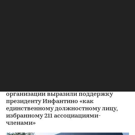
Футбол
⁠,
06 авг, 10:15
Инфантино извинился за
ошибки и пообещал
пресекать нападки на ФИФА
В Марокко прошло совещание с
руководителями ФИФА. По его итогам в
организации выразили поддержку
президенту Инфантино «как
единственному должностному лицу,
избранному 211 ассоциациями-
членами»