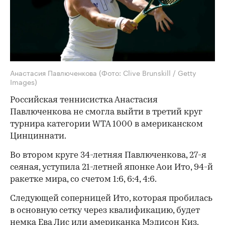
Анастасия Павлюченкова
(Фото: Clive Brunskill / Getty
Images)
Российская теннисистка Анастасия
Павлюченкова не смогла выйти в третий круг
турнира категории WTA 1000 в американском
Цинциннати.
Во втором круге 34-летняя Павлюченкова, 27-я
сеяная, уступила 21-летней японке Аои Ито, 94-й
ракетке мира, со счетом 1:6, 6:4, 4:6.
Следующей соперницей Ито, которая пробилась
в основную сетку через квалификацию, будет
немка Ева Лис или американка Мэдисон Киз.