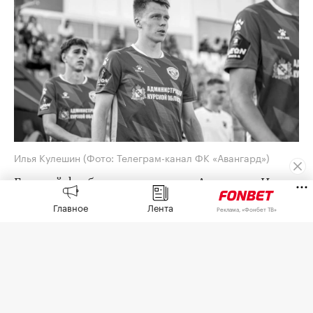
Илья Кулешин
(Фото: Телеграм-канал ФК «Авангард»)
Бывший футболист тульского «Арсенала» Илья
Кулешин умер в 25 лет от осложнений,
Главное
Лента
Реклама, «Фонбет ТВ»
вызванных онкологическим заболеванием,
сообщила пресс-служба курского «Авангарда».
Кулешин — воспитанник «Арсенала», но за
основную команду провел только четыре матча.
В 2024 — 2025 годах защитник играл за