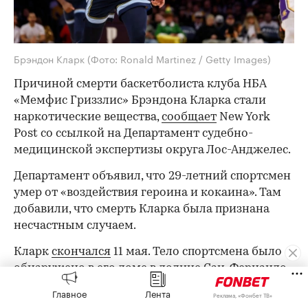
Брэндон Кларк
(Фото: Ronald Martinez / Getty Images)
Причиной смерти баскетболиста клуба НБА
«Мемфис Гриззлис» Брэндона Кларка стали
наркотические вещества,
сообщает
New York
Post со ссылкой на Департамент судебно-
медицинской экспертизы округа Лос-Анджелес.
Департамент объявил, что 29-летний спортсмен
умер от «воздействия героина и кокаина». Там
добавили, что смерть Кларка была признана
несчастным случаем.
Кларк
скончался
11 мая. Тело спортсмена было
обнаружено в его доме в долине Сан-Фернандо
(штат Калифорния).
Главное
Лента
Реклама, «Фонбет ТВ»