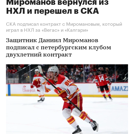
Мироманов вернулся из
НХЛ и перешел в СКА
СКА подписал контракт с Миромановым, который
играл в НХЛ за «Вегас» и «Калгари»
Защитник Даниил Мироманов
подписал с петербургским клубом
двухлетний контракт