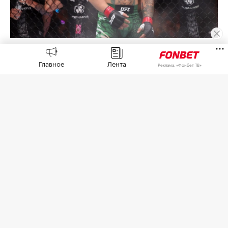
Конор Макгрегор
(Фото: Ian Maule / Getty Images)
Главное
Лента
Реклама, «Фонбет ТВ»
Бывший чемпион UFC в двух весовых
категориях Конор Макгрегор рассказал о начале
восстановления после проведенной операции и
подготовке к возвращению в октагон.
«Операция завершена. Колено восстановлено.
Хейтеры могут продолжать болтать. Я не убегал
от боли. Я шел прямо к ней. Теперь начинается
настоящая работа. Сезон возвращения
начинается прямо сейчас. Никаких коротких
путей. Никаких оправданий. Только воля, чтобы
снова подняться», — написал Макгрегор в
Instagram (принадлежит Meta, компания
признана экстремистской и запрещена в России)