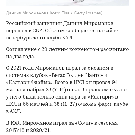
Даниил Мироманов
(Фото: Elsa / Getty Images)
Российский защитник Даниил Мироманов
перешел в СКА. Об этом
сообщается
на сайте
петербургского клуба КХЛ.
Соглашение с 29-летним хоккеистом рассчитано
на два года.
С 2021 года Мироманов играл за океаном в
системах клубов «Вегас Голден Найтс» и
«Калгари Флэймз». Всего в НХЛ он провел 94
матча и набрал 23 (7+16) очка. В прошлом сезоне
у него была только одна игра за «Калгари» в
НХЛ и 66 матчей и 38 (11+27) очков в фарм-клубе
в АХЛ.
В КХЛ Мироманов играл за «Сочи» в сезонах
2017/18 и 2020/21.