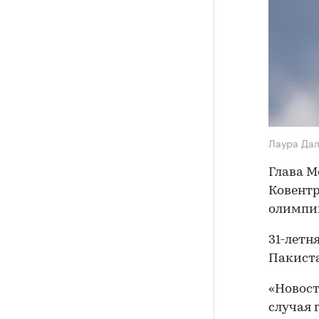
Лаура Да
Глава 
Ковентр
олимпи
31-летн
Пакиста
«Новост
случая 