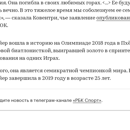
я. Она погибла в своих любимых горах. <...> Ее буд
 вечно. В это тяжелое время мы соболезнуем ее се
», — сказала Ковентри, чье заявление
опубликован
ОК.
ер вошла в историю на Олимпиаде 2018 года в Пхё
рвой биатлонисткой, выигравшей золото в спринте
ования на одних Играх.
ого, она является семикратной чемпионкой мира. 
ер завершила в 2019 году в возрасте 25 лет.
дите новость в телеграм-канале
«РБК Спорт»
.
00:00
/
00:00