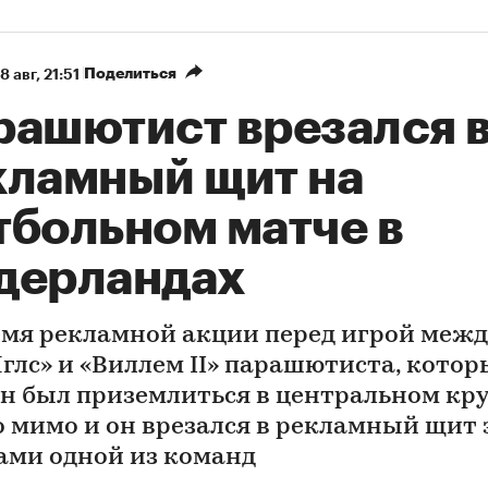
Поделиться
8 авг, 21:51
рашютист врезался 
кламный щит на
тбольном матче в
дерландах
емя рекламной акции перед игрой межд
Иглс» и «Виллем II» парашютиста, кото
н был приземлиться в центральном кру
о мимо и он врезался в рекламный щит 
ами одной из команд