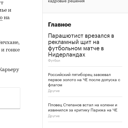
кадровые решения
ут
мье и
о
на
Главное
Парашютист врезался в
рекламный щит на
нчхане,
футбольном матче в
 и гонке
Нидерландах
Футбол
Карьеру
Российский пятиборец завоевал
первое золото на ЧЕ после допуска с
флагом
Другие
Пловец Степанов встал на колени и
извинился за критику Парижа на ЧЕ
Другие