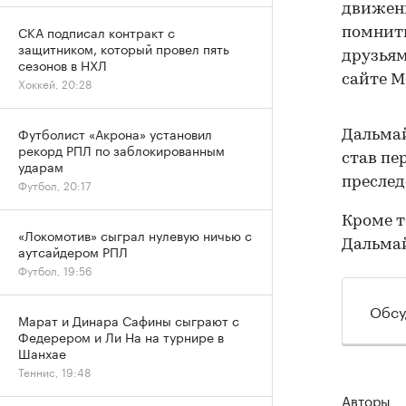
движени
СКА подписал контракт с
помнить
защитником, который провел пять
друзьям
сезонов в НХЛ
сайте М
Хоккей, 20:28
Футболист «Акрона» установил
Дальмай
рекорд РПЛ по заблокированным
став пе
ударам
преслед
Футбол, 20:17
Кроме т
«Локомотив» сыграл нулевую ничью с
Дальмай
аутсайдером РПЛ
Футбол, 19:56
Обсу
Марат и Динара Сафины сыграют с
Федерером и Ли На на турнире в
Шанхае
Теннис, 19:48
Авторы