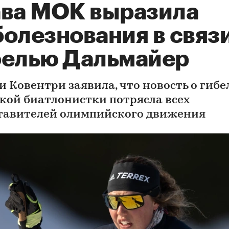
ава МОК выразила
олезнования в связи
белью Дальмайер
и Ковентри заявила, что новость о гибе
кой биатлонистки потрясла всех
тавителей олимпийского движения