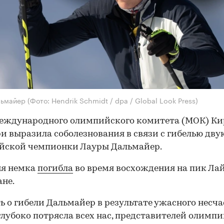
льмайер
(Фото: Hendrik Schmidt / dpa / Global Look Press)
Международного олимпийского комитета (МОК) Ки
и выразила соболезнования в связи с гибелью дв
йской чемпионки Лауры Дальмайер.
яя немка
погибла
во время восхождения на пик Лай
не.
ь о гибели Дальмайер в результате ужасного несча
глубоко потрясла всех нас, представителей олимп