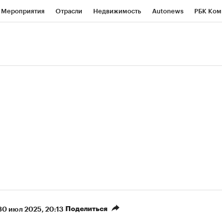
Мероприятия
Отрасли
Недвижимость
Autonews
РБК Ком
ние
РБК Курсы
РБК Life
Тренды
Визионеры
Национальн
б
Исследования
Кредитные рейтинги
Франшизы
Газета
роверка контрагентов
Политика
Экономика
Бизнес
Техно
(+8,02%)
(
«Северсталь» ₽700
НОВАТЭК ₽1 400
Купить
прогноз КИТ Финанс к 20.07.27
прогноз SberCIB к 2
Поделиться
30 июл 2025, 20:13