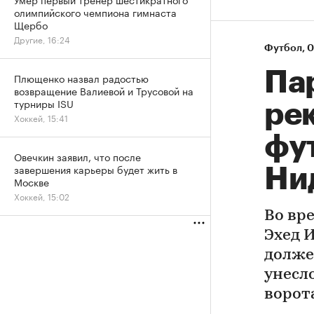
олимпийского чемпиона гимнаста
Щербо
Другие, 16:24
Футбол
⁠,
0
Па
Плющенко назвал радостью
возвращение Валиевой и Трусовой на
турниры ISU
ре
Хоккей, 15:41
фу
Овечкин заявил, что после
завершения карьеры будет жить в
Ни
Москве
Хоккей, 15:02
Во вр
Эхед 
долже
унесл
ворот