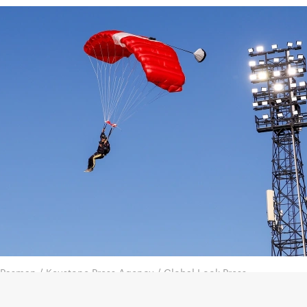
 Pasman / Keystone Press Agency / Global Look Press
ист врезался в рекламный щит во время матча п