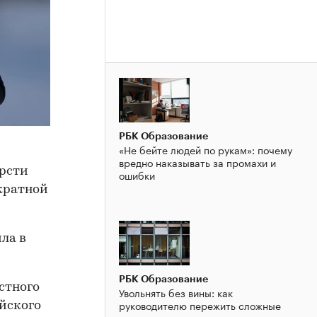
РБК Образование
«Не бейте людей по рукам»: почему
вредно наказывать за промахи и
рсти
ошибки
укратной
ла в
РБК Образование
стного
Увольнять без вины: как
руководителю пережить сложные
ийского