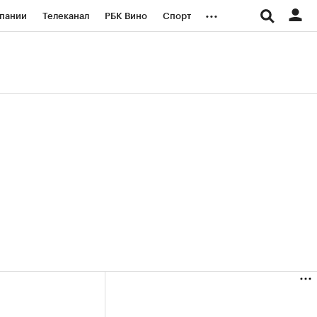
...
пании
Телеканал
РБК Вино
Спорт
ые проекты
Город
Стиль
Крипто
Спецпроекты СПб
логии и медиа
Финансы
+36,85%)
(+30,66%)
«Русагро» ₽120
Купить
Купить
7.07.27
прогноз ПСБ к 26.07.27