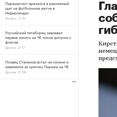
Парашютист врезался в рекламный
Гл
щит на футбольном матче в
Нидерландах
соб
Футбол, 21:51
ги
Российский пятиборец завоевал
первое золото на ЧЕ после допуска с
флагом
Кирст
Другие, 21:17
немец
предс
Пловец Степанов встал на колени и
извинился за критику Парижа на ЧЕ
Другие, 21:09