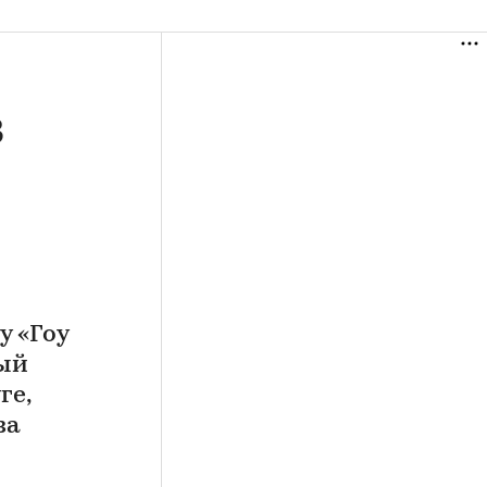
в
у «Гоу
рый
ге,
за