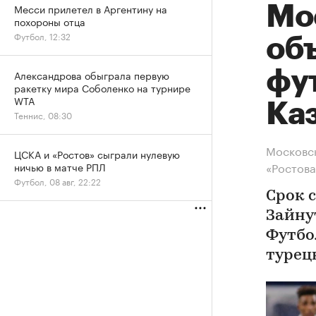
Месси прилетел в Аргентину на
Мо
похороны отца
Футбол, 12:32
об
фу
Александрова обыграла первую
ракетку мира Соболенко на турнире
WTA
Ка
Теннис, 08:30
Московск
ЦСКА и «Ростов» сыграли нулевую
«Ростова
ничью в матче РПЛ
Футбол, 08 авг, 22:22
Срок 
Зайну
Футбо
турец