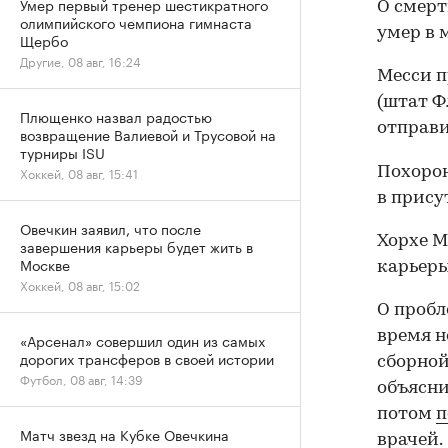
Умер первый тренер шестикратного
О смерт
олимпийского чемпиона гимнаста
умер в 
Щербо
Другие, 08 авг, 16:24
Месси п
(штат Ф
Плющенко назвал радостью
отправи
возвращение Валиевой и Трусовой на
турниры ISU
Похорон
Хоккей, 08 авг, 15:41
в прису
Овечкин заявил, что после
Хорхе М
завершения карьеры будет жить в
Москве
карьер
Хоккей, 08 авг, 15:02
О пробл
время н
«Арсенал» совершил один из самых
дорогих трансферов в своей истории
сборно
Футбол, 08 авг, 14:39
объясни
потом
п
Матч звезд на Кубке Овечкина
врачей.