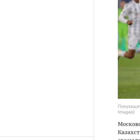
Полузащит
Images)
Московс
Казахст