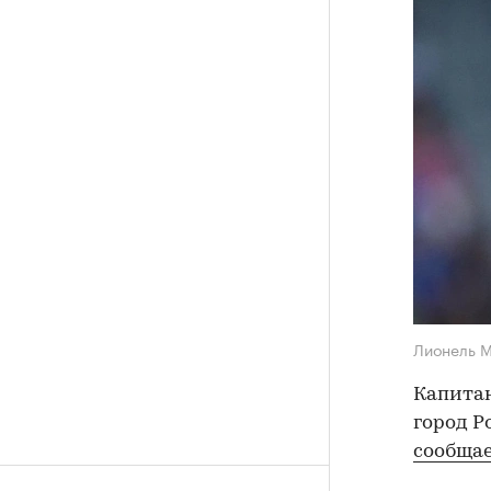
Лионель 
Капитан
город Р
сообща