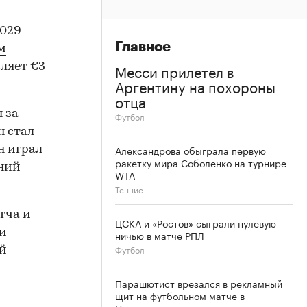
2029
Главное
м
Месси прилетел в
ляет €3
Аргентину на похороны
отца
 за
Футбол
н стал
Александрова обыграла первую
н играл
ракетку мира Соболенко на турнире
шний
WTA
Теннис
тча и
ЦСКА и «Ростов» сыграли нулевую
ии
ничью в матче РПЛ
Футбол
ой
Парашютист врезался в рекламный
щит на футбольном матче в