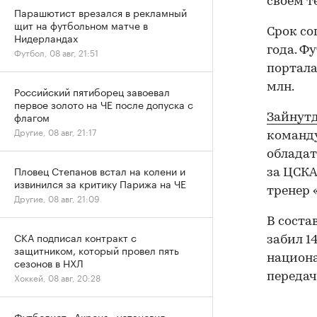
своем т
Парашютист врезался в рекламный
щит на футбольном матче в
Срок со
Нидерландах
года. Ф
Футбол, 08 авг, 21:51
портала
млн.
Российский пятиборец завоевал
первое золото на ЧЕ после допуска с
флагом
Зайнут
Другие, 08 авг, 21:17
команду
обладат
Пловец Степанов встал на колени и
за ЦСКА
извинился за критику Парижа на ЧЕ
тренер 
Другие, 08 авг, 21:09
В соста
СКА подписал контракт с
забил 1
защитником, который провел пять
национа
сезонов в НХЛ
передач
Хоккей, 08 авг, 20:28
Футболист «Акрона» установил