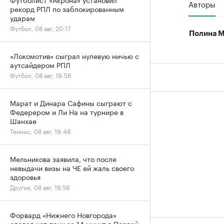
Авторы
рекорд РПЛ по заблокированным
ударам
Футбол, 08 авг, 20:17
Полина 
«Локомотив» сыграл нулевую ничью с
аутсайдером РПЛ
Футбол, 08 авг, 19:56
Марат и Динара Сафины сыграют с
Федерером и Ли На на турнире в
Шанхае
Теннис, 08 авг, 19:48
Мельникова заявила, что после
невыдачи визы на ЧЕ ей жаль своего
здоровья
Другие, 08 авг, 18:58
Форвард «Нижнего Новгорода»
сделал хет-трик за 14 минут в Первой