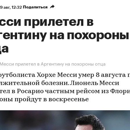
Поделиться
9 авг, 12:32
сси прилетел в
гентину на похороны
ца
Месси прилетел в Аргентину на похороны отца
футболиста Хорхе Месси умер 8 августа 
лжительной болезни. Лионель Месси
тел в Росарио частным рейсом из Флор
оны пройдут в воскресенье