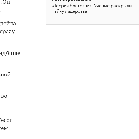
. Он
«Теория болтовни». Ученые раскрыли
тайну лидерства
.
рдейла
сразу
ладбище
вной
 во
й
Месси
ием