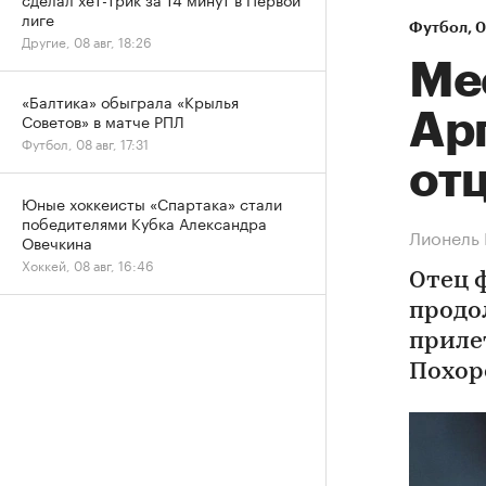
лиге
Футбол
⁠,
0
Другие, 08 авг, 18:26
Ме
«Балтика» обыграла «Крылья
Ар
Советов» в матче РПЛ
Футбол, 08 авг, 17:31
от
Юные хоккеисты «Спартака» стали
победителями Кубка Александра
Лионель 
Овечкина
Хоккей, 08 авг, 16:46
Отец 
продо
приле
Похор