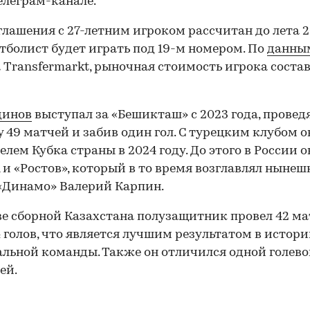
елеграм-канале.
глашения с 27-летним игроком рассчитан до лета 
утболист будет играть под 19-м номером. По
данны
 Transfermarkt, рыночная стоимость игрока состав
динов
выступал за «Бешикташ» с 2023 года, проведя
 49 матчей и забив один гол. С турецким клубом о
елем Кубка страны в 2024 году. До этого в России о
 и «Ростов», который в то время возглавлял ныне
«Динамо» Валерий Карпин.
ве сборной Казахстана полузащитник провел 42 ма
4 голов, что является лучшим результатом в истор
льной команды. Также он отличился одной голев
ей.