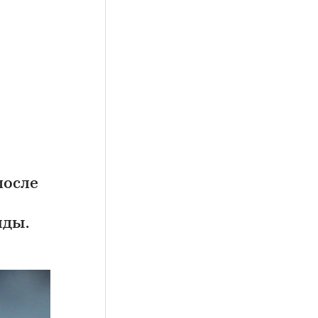
после
иды.