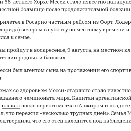
и 68-летнего Хорхе Месси стало известно накануне
местной больнице после продолжительной болезни
рилетел в Росарио частным рейсом из Форт-Лоде
лорида) вечером в субботу по местному времени и 
лся к семье.
ы пройдут в воскресенье, 9 августа, на местном к
тствии родных и близких.
есси был агентом сына на протяжении его спорти
ы
емах со здоровьем Месси-старшего стало известно
едавнего чемпионата мира. Капитан аргентинско
й
плакал
после первого матча с Алжиром и позднее
л, что пережил «несколько трудных дней». Семья 
одтвердила
, что его отец находится под наблюден