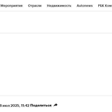
Мероприятия
Отрасли
Недвижимость
Autonews
РБК Ком
ние
РБК Курсы
РБК Life
Тренды
Визионеры
Национальн
б
Исследования
Кредитные рейтинги
Франшизы
Газета
роверка контрагентов
Политика
Экономика
Бизнес
Техно
(+86,07%)
(+31,32%)
450
АФК «Система» ₽12
Купить
Купи
Б к 29.07.27
прогноз БКС к 15.07.27
Поделиться
8 июл 2025, 11:42