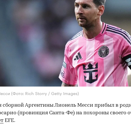
Месси
(Фото: Rich Storry / Getty Images)
 сборной Аргентины Лионель Месси прибыл в род
осарио (провинция Санта-Фе) на похороны своего о
ет
EFE.