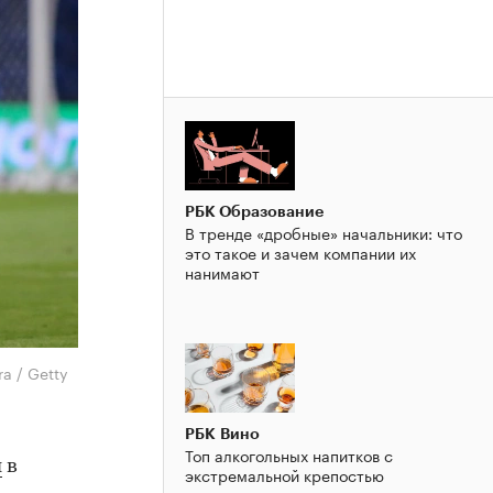
РБК Образование
В тренде «дробные» начальники: что
это такое и зачем компании их
нанимают
a / Getty
РБК Вино
Топ алкогольных напитков с
л
в
экстремальной крепостью