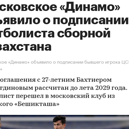
сковское «Динамо»
ъявило о подписании
тболиста сборной
захстана
ое «Динамо» объявило о подписании бывшего игрока ЦС
»
соглашения с 27-летним Бахтиером
тдиновым рассчитан до лета 2029 года.
лист перешел в московский клуб из
кого «Бешикташа»