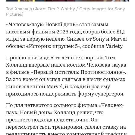
Том Холланд
(Фото: Tim P. Whitby / Getty Images for Sony
Pictures)
«Человек-паук: Новый день» стал самым
кассовым фильмом 2026 года, собрав более $1,1
млрд за первую неделю. Сиквел от Sony и Marvel
обошел «Историю игрушек 5»,
сообщил
Variety.
Прошло почти десять лет с тех пор, как Том
Холланд впервые надел костюм Человека-паука
в фильме «Первый мститель: Противостояние».
За это время он успел сняться в шести фильмах
киновселенной Marvel, и каждый раз ему
приходилось поддерживать форму супергероя.
Но для четвертого сольного фильма «Человек-
паук: Новый день» Холланд решил, что
прежнего подхода недостаточно. Он
пересмотрел свои тренировки, сделал ставку на
реалистичность вместо компьютерной графики