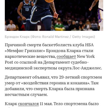
Брэндон Кларк
(Фото: Ronald Martinez / Getty Images)
Причиной смерти баскетболиста клуба НБА
«Мемфис Гриззлис» Брэндона Кларка стали
наркотические вещества,
сообщает
New York
Post со ссылкой на Департамент судебно-
медицинской экспертизы округа Лос-Анджелес.
Департамент объявил, что 29-летний спортсмен
умер от «воздействия героина и кокаина». Там
добавили, что смерть Кларка была признана
несчастным случаем.
Кларк
скончался
11 мая. Тело спортсмена было