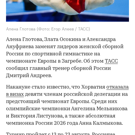
Алена Глотова
(Фото: Егор Алеев / ТАСС)
Алена Глотова, Злата Осокина и Александра
Ануфриева заменят лидеров женской сборной
России по спортивной гимнастике на
чемпионате Европы в Загребе. Об этом
ТАСС
сообщил главный тренер сборной России
Дмитрий Андреев.
Накануне стало известно, что Хорватия
отказала
в визах
девяти членам российской делегации на
предстоящий чемпионат Европы. Среди них
олимпийские чемпионки Ангелина Мельникова
и Виктория Листунова, а также абсолютная
чемпионка России 2026 года Анна Калмыкова.
Турнир пройдет с 13 по 23 августа. Россияне