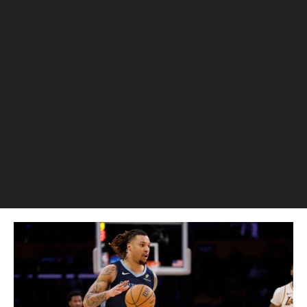
Стала известна причина
смерти 29-летнего игрока
клуба НБА «Мемфис»
Кларка
Департамент судебно-медицинской
экспертизы округа Лос-Анджелес
сообщил, что баскетболист умер от
«воздействия героина и кокаина», и его
смерть была признана несчастным
случаем