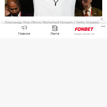
Александр Усик
(Фото: Mohamed Hossam / Getty Images)
Украинец Александр Усик
рассказал
в интервью
Главное
Лента
Реклама, «Фонбет ТВ»
The Athletic о двух вариантах своего последнего
поединка в карьере.
26 июня Усик
отказался
от чемпионских поясов
по версиям Международной боксерской
федерации (IBF), Всемирной боксерской
ассоциации (WBA) и Всемирного боксерского
совета (WBC) в супертяжелом весе. Он отметил,
что освобождает пояса, но не уходит из спорта.
Усик ведет переговоры с компанией Zuffa Boxing
о прощальном бое против Деонтея Уайлдера в
США. В переговорах также участвует саудовский
соучредитель Zuffa Турки Аль-Шейх.