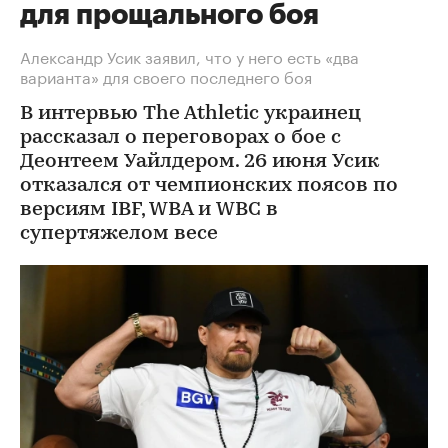
для прощального боя
Александр Усик заявил, что у него есть «два
варианта» для своего последнего боя
В интервью The Athletic украинец
рассказал о переговорах о бое с
Деонтеем Уайлдером. 26 июня Усик
отказался от чемпионских поясов по
версиям IBF, WBA и WBC в
супертяжелом весе