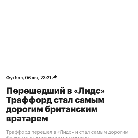
Футбол
⁠,
06 авг, 23:21
Перешедший в «Лидс»
Траффорд стал самым
дорогим британским
вратарем
Траффорд перешел в «Лидс» и стал самым дорогим
британским голкипером в истории