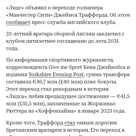
«Лидс» объявил о переходе голкипера
«Манчестер Сити» Джеймса Траффорда. Об этом
сообщает
пресс-служба английского клуба.
23-летний вратарь сборной Англии заключил с
клубом пятилетнее соглашение до лета 2031
года.
По информации спортивного журналиста,
корреспондента Give me Sport Бена Джейкобса и
издания
Yorkshire Evening Post
, сумма трансфера
составила €46,7 млн (£40 млн) плюс бонусы.
Этот переход стал рекордным в истории
«Лидса», побив предыдущее достижение — €41,5
млн (£35,5 млн), заплаченные за Жоржиньо
Рюттера из «Хоффенхайма» в январе 2023 года.
Кроме того, Траффорд
стал
самым дорогим
британским вратарем в истории. Его переход в