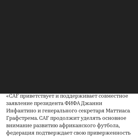
5 августа в Рабате (Марроко) прошло экстренное
заседание организации с участием Инфантино,
генерального секретаря организации Маттиаса
Графстрема и членов правления. Инфантино
извинился
за ошибки в продвижении
инициативы и свернул проект FFE. Также было
опубликовано
заявление
, в котором
руководство организации подтвердило «полную
поддержку президента ФИФА Джанни
Инфантино как единственного должностного
лица, избранного 211 ассоциациями — членами
ФИФА».
«CAF приветствует и поддерживает совместное
заявление президента ФИФА Джанни
Инфантино и генерального секретаря Маттиаса
Графстрема. CAF продолжит уделять основное
внимание развитию африканского футбола,
федерация подтверждает свою приверженность