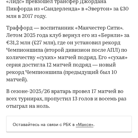
«Лидс» превзошел трансфер Джордана
Пикфорда из «Сандерленда» в «Эвертон» за £30
млн в 2017 году.
Траффорд — воспитанник «Манчестер Сити».
Летом 2025 года клуб вернул его из «Бернли» за
€31,2 млн (£27 млн), где он установил рекорд
00:00
/
00:00
Чемпионшипа (второй дивизион после АПЛ) по
количеству «сухих» матчей подряд. Его «сухая»
серия достигла 12 матчей подряд — новый
рекорд Чемпионшипа (предыдущий был 10
матчей).
В сезоне-2025/26 вратарь провел 17 матчей во
всех турнирах, пропустил 13 голов и восемь раз
отыграл на ноль.
Оставайтесь на связи с РБК в
«Максе»
.