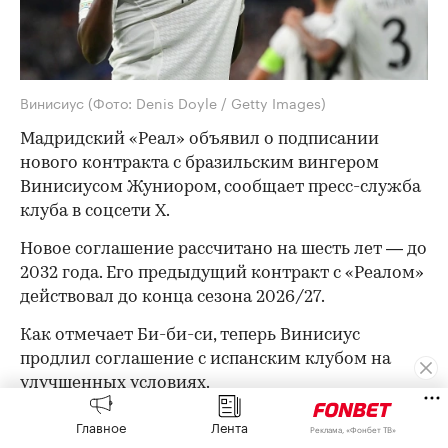
Винисиус
(Фото: Denis Doyle / Getty Images)
Мадридский «Реал» объявил о подписании
нового контракта с бразильским вингером
Винисиусом Жуниором, сообщает пресс-служба
клуба в соцсети X.
Новое соглашение рассчитано на шесть лет — до
2032 года. Его предыдущий контракт с «Реалом»
действовал до конца сезона 2026/27.
Как отмечает Би-би-си, теперь Винисиус
продлил соглашение с испанским клубом на
улучшенных условиях.
Переговоры между сторонами продолжались
Главное
Лента
Реклама, «Фонбет ТВ»
длительное время на фоне сообщений об